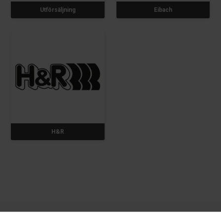
Utförsäljning
Eibach
H&R
Nardocar