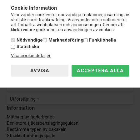
Cookie Information
Kundservice:
Vi använder cookies för nödvändiga funktioner, insamling av
Tel.: 0108-848 151
statistik samt trafikmätning. Vi använder informationen för
info@nardocar.se
att förbättra webbplatsen och annonseringen. Genom att
Kundservice
klicka vidare godkänner du användningen av cookies.
Kundservice
Nödvendige
Marknadsföring
Funktionella
Statistiska
Avbryt beställning
Visa cookie detaljer
Guider & Manualer
TÜV Godkännande
Utförsäljning
Information
Mätning av fjäderbenet
Den stora fjäderbenslagringsguiden
Bestämma typen av bakaxeln
Stabilisatorstångs guide