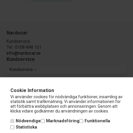
Nardocar
Kundservice:
Tel.: 0108-848 151
info@nardocar.se
Kundservice
Kundservice
Avbryt beställning
Cookie Information
Vi använder cookies för nödvändiga funktioner, insamling av
Guider & Manualer
statistik samt trafikmätning. Vi använder informationen för
att förbättra webbplatsen och annonseringen. Genom att
klicka vidare godkänner du användningen av cookies.
TÜV Godkännande
Nödvendige
Marknadsföring
Funktionella
Utförsäljning
Statistiska