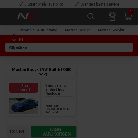
5 Stjärnor på Trustpilot
Sveriges bästa service
0
Utvändig Bilutrustning
Maxton Design
Maxton Bodykit
Maxton Bodykit VW Golf 6 (R400
Look)
3 års garanti
3 års
endast hos
garanti
Nardocar
Fjärrlager
Lev. ca.:
6-8
veckor
1418774
LÄGG I
18.269,-
VARUKORGEN