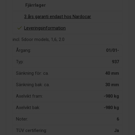
Fjärrlager
3 års garanti endast hos Nardocar
Leveringsinformation
incl. 5door models, 1,6, 2.0
Årgang:
01/01-
Typ:
937
Sänkning för: ca.
40 mm
Sänkning bak: ca.
30 mm
Axelvikt fram:
-980 kg
Axelvikt bak:
-980 kg
Noter:
6
TÜV certifiering:
Ja