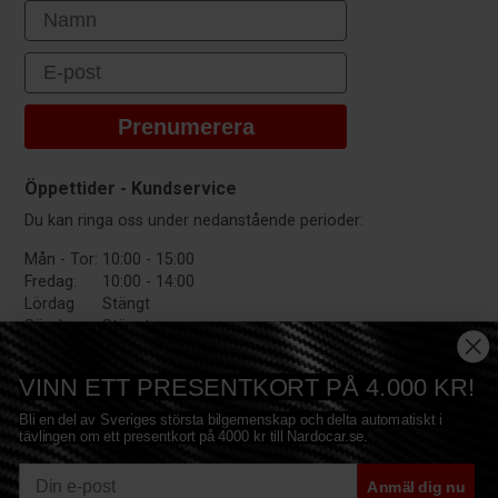
First Name
Email
Prenumerera
Öppettider - Kundservice
Du kan ringa oss under nedanstående perioder:
Mån - Tor:
10:00 - 15:00
Fredag:
10:00 - 14:00
Lördag
Stängt
Söndag:
Stängt
VINN ETT PRESENTKORT PÅ 4.000 KR!
Bli en del av Sveriges största bilgemenskap och delta automatiskt i
tävlingen om ett presentkort på 4000 kr till Nardocar.se.
E-mail
Anmäl dig nu