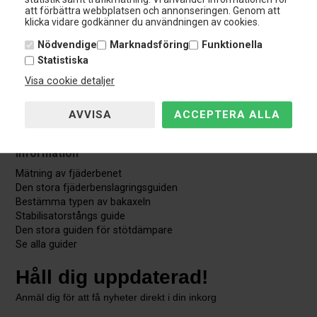
att förbättra webbplatsen och annonseringen. Genom att
klicka vidare godkänner du användningen av cookies.
Avbryt beställning
Nödvendige
Marknadsföring
Funktionella
Statistiska
Guider & Manualer
Visa cookie detaljer
TÜV Godkännande
Utförsäljning
Information
Mätning av fjäderbenet
Den stora fjäderbenslagringsguiden
Bestämma typen av bakaxeln
Stabilisatorstångs guide
Den stora guiden för stötdämpare
Se alla guider
Håll dig uppdaterad!
Anmäl dig för att få nyheter direkt i din inkorg