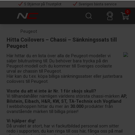
5 Stjärnor på Trustpilot
Sveriges bästa service
0
Peugeot
Hitta Coilovers – Chassi – Sänkningssats till
Peugeot
Här hittar du en lista över alla de Peugeot-modeller vi
säljer bilutrustning till. Du behöver bara trycka på din
Peugeot-modell och du kommer till Sveriges coolaste
urval av chassin till Peugeot.
Här kan du t.ex. köpa billiga sänkningssatser eller justerbara
coilovers till Peugeot.
Visste du att vi inte är Nr. 1 för skojs skull?
Vi tillhandahåller nämligen världens största chassi-märken
AP,
Bilstein, Eibach, H&R, KW, ST, TA-Technix och Vogtland
I webbshoppen hittar du mer än
30.000
produkter från
ovanstående märken till billiga priser!
Vi hjälper dig!
Då urvalet är stort, har vi fackutbildad personal som sitter
redo i supporten, du kan ringa till oss här, fånga oss på mail