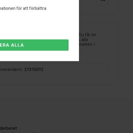
ationen för att förbättra
l ett bra pris, så är AP Sport ett säkert val. Du får en
att kvalitet och teknik är som det ska va, alla
u få rätt look, genom att få ner bilen mot marken. I
rvorna.
2 Års garanti på alla AP Sports
everandørnr.:
21315012
äderbenet