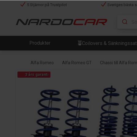
5 Stjärnor på Trustpilot
Sveriges bästa s
Produkter
Coilovers & Sänkningssa
Alfa Romeo
Alfa Romeo GT
Chassi till Alfa Ro
3 års garanti