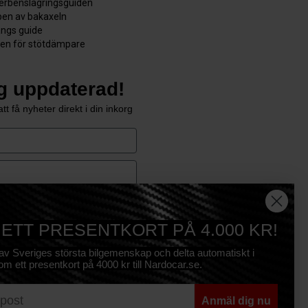
derbenslagringsguiden
en av bakaxeln
ångs guide
den för stötdämpare
ig uppdaterad!
tt få nyheter direkt i din inkorg
e
Prenumerera
 ETT PRESENTKORT PÅ 4.000 KR!
 av Sveriges största bilgemenskap och delta automatiskt i
om ett presentkort på 4000 kr till Nardocar.se.
Anmäl dig nu