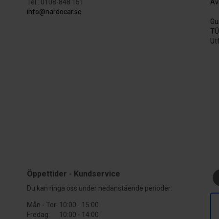
Tel.: 0108-848 151
Av
info@nardocar.se
Gu
TÜ
Ut
Öppettider - Kundservice
Du kan ringa oss under nedanstående perioder:
Mån - Tor:
10:00 - 15:00
Fredag:
10:00 - 14:00