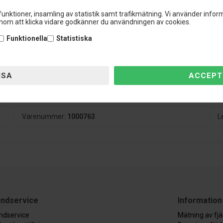
unktioner, insamling av statistik samt trafikmätning. Vi använder inform
om att klicka vidare godkänner du användningen av cookies.
Funktionella
Statistiska
upplevelse och säkerhet till ett förmånligt pris. Vill du ha bra kvalitet til
ljer. APs produkter utvecklas i samarbete med KW, så du är garanterad 
in bil godkänd i Sverige. Med en väghållningssats till din Alfa GT, kan d
rt samt en bra väghållning så din Alfa GT inte skäms för sig genom ku
Varenummer:
1000763
L
ndservice
Information
ndservice
Mätning av fj