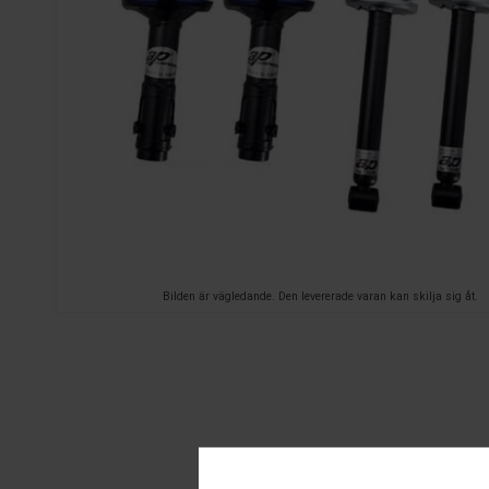
Bilden är vägledande. Den levererade varan kan skilja sig åt.