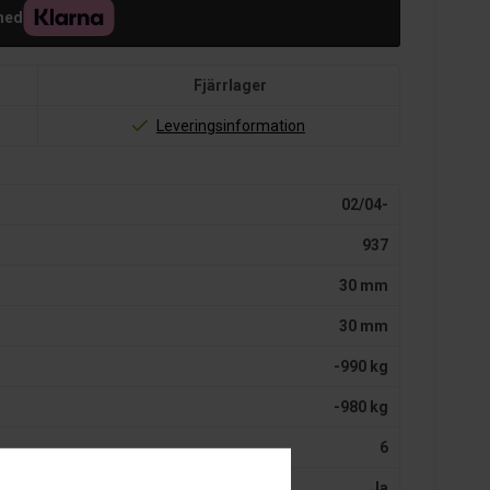
med
Fjärrlager
Leveringsinformation
02/04-
937
30 mm
30 mm
-990 kg
-980 kg
6
Ja