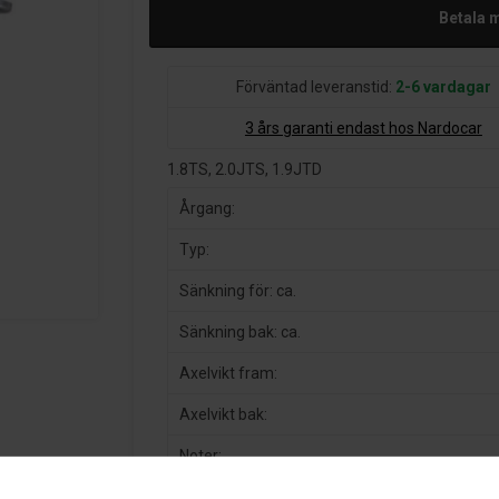
Betala 
Förväntad leveranstid:
2-6 vardagar
3 års garanti endast hos Nardocar
1.8TS, 2.0JTS, 1.9JTD
Årgang:
Typ:
Sänkning för: ca.
Sänkning bak: ca.
Axelvikt fram:
Axelvikt bak:
Noter:
TÜV certifiering: