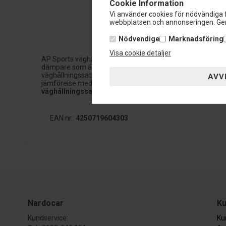
Cookie Information
Vi använder cookies för nödvändiga f
webbplatsen och annonseringen. Gen
Nödvendige
Marknadsföring
Visa cookie detaljer
AP Sports väghållningssats till Alfa GT garanterar sportig kör
dämpare som är avstämd till den sänkningsfjäder som medfö
väghållningssatser levereras med TUV papper, så du kan få d
jämförelse med coilovers, så har du fortfarande bra komfo
väghållningssatser
EAN nr.:
4250719604303
Nardocar
Ku
Kundservice:
Ku