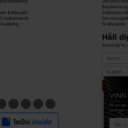
bryt beställning
Den stora fjä
Bestämma typ
ider & Manualer
Stabilisatorst
V Godkännande
Den stora gui
försäljning
Se alla guider
Håll d
Anmäl dig för a
First Nam
Email
VINN
Bli en del
tävlingen 
E-mail