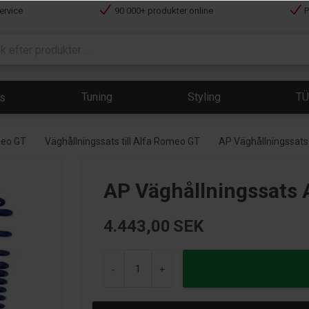
ervice
90 000+ produkter online
P
Tuning
Styling
T
ts
meo GT
Väghållningssats till Alfa Romeo GT
AP Väghållningssats 
AP Väghållningssats 
4.443,00
SEK
-
+