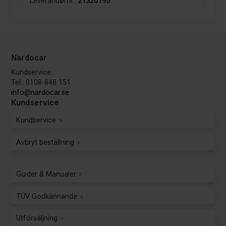
Leverandørnr.:
21320195
Nardocar
Kundservice:
Tel.: 0108-848 151
info@nardocar.se
Kundservice
Kundservice
Avbryt beställning
Guider & Manualer
TÜV Godkännande
Utförsäljning