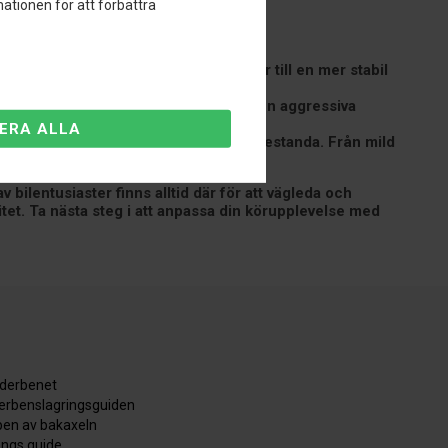
ationen för att förbättra
kar rullrörelser i kurvor. Detta leder till en mer stabil
sportig look till din Audi Q7. Uppnå den aggressiva
rar en perfekt passform och optimal prestanda. Från mild
bilentusiaster finns alltid där för att vägleda och
vitet. Ta nästa steg i att anpassa din körupplevelse med
äderbenet
derbenslagringsguiden
en av bakaxeln
ångs guide