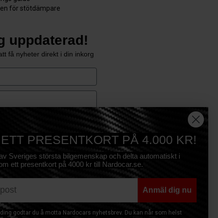
den för stötdämpare
ig uppdaterad!
tt få nyheter direkt i din inkorg
e
Prenumerera
 ETT PRESENTKORT PÅ 4.000 KR!
 av Sveriges största bilgemenskap och delta automatiskt i
om ett presentkort på 4000 kr till Nardocar.se.
Anmäl dig nu
ing godtar du å motta Nardocars nyhetsbrev. Du kan når som helst