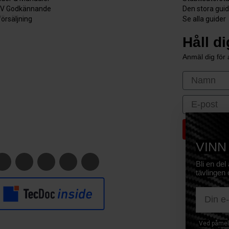
V Godkännande
Den stora gui
försäljning
Se alla guider
Håll d
Anmäl dig för a
First Nam
Email
VINN
Bli en del
tävlingen 
E-mail
Ved påmeld