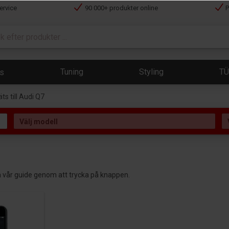
ervice
90 000+ produkter online
P
Tuning
Styling
T
ts
s till Audi Q7
äsa vår guide genom att trycka på knappen.