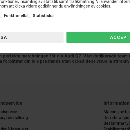
unktioner, insamling av statistik samt trafikmätning. Vi använder inform
om att klicka vidare godkänner du användningen av cookies.
Funktionella
Statistiska
er din Audi Q7s tyngdpunkt, vilket förbättrar väggreppet och mins
 hastigheter och aggressiva körförhållanden.
rande fördelarna lägger ett sänkningssäts till en kraftfull och 
ssor.
 sänkningssäts designade specifikt för Audi Q7, vilket garante
ina preferenser och körsätt.
n perfekta matchningen för din Audi Q7. Vårt dedikerade team av 
ra förbättrar din bils prestanda utan också dess visuella attrakti
ndservice
Information
ndservice
Mätning av fj
bryt beställning
Den stora fjä
Bestämma typ
ider & Manualer
Stabilisatorst