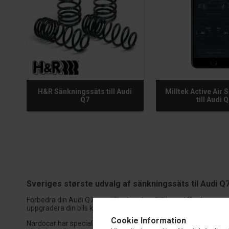
H&R Sänkningssäts till Audi
Milltek Active Air
Q7
till Audi 
Sveriges største udvalg af sänkningssäts til Audi Q
Forbedra din Audi Q7s prestanda och estetik med Nardocars pre
uppgradera din bils köregenskaper och utseende. Vi erbjuder en
Cookie Information
Nardocar har specialiserat sig inom bilutrustning och prestan