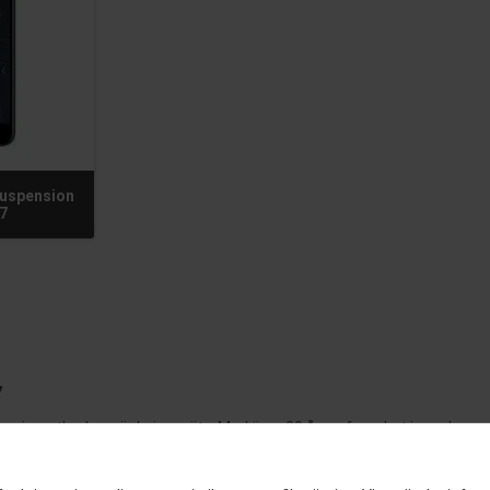
 Suspension
Q7
7
miumutbud av sänkningssäts. Med över 20 års erfarenhet inom branschen
 omfattande samling av sänkningssäts från erkända tillverkare, designad
dadelar i mer än två decennier. Vår djupa kunskap om marknaden och när