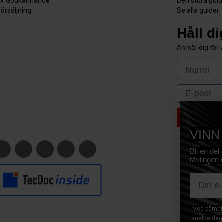
V Godkännande
Den stora gui
försäljning
Se alla guider
Håll d
Anmäl dig för a
First Nam
Email
VINN
Bli en del
tävlingen 
E-mail
Ved påmeld
melde deg 