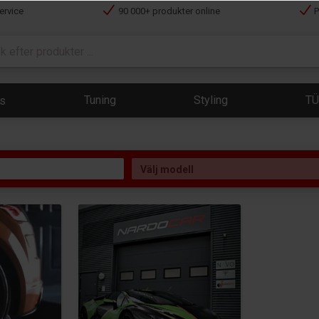
ervice
90 000+ produkter online
P
Tuning
Styling
T
ts