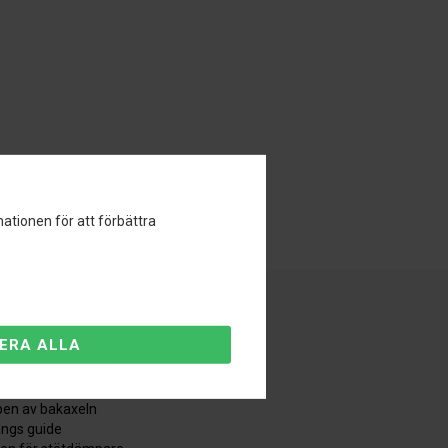
ationen för att förbättra
äderbenet
derbenslagringsguiden
en av bakaxeln
ångs guide