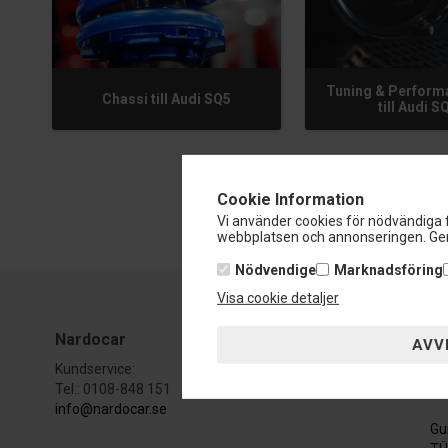
Tuning & Perform
Chassi till Audi SQ5
till Audi S
Cookie Information
Vi använder cookies för nödvändiga f
webbplatsen och annonseringen. Gen
Nödvendige
Marknadsföring
Visa cookie detaljer
Nardocar
Ku
Kundservice:
Ku
Tel.: 0108-848 151
Av
info@nardocar.se
Gu