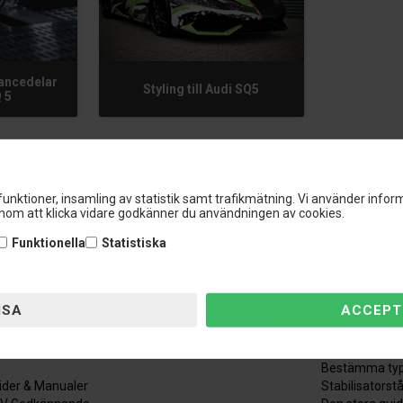
ancedelar
Styling till Audi SQ5
Q 5
unktioner, insamling av statistik samt trafikmätning. Vi använder inform
om att klicka vidare godkänner du användningen av cookies.
Funktionella
Statistiska
ndservice
Information
ndservice
Mätning av fj
bryt beställning
Den stora fjä
Bestämma typ
ider & Manualer
Stabilisatorst