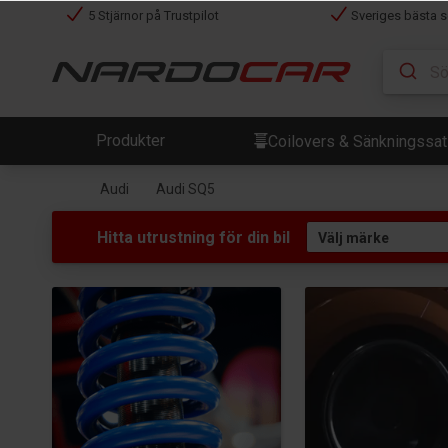
5 Stjärnor på Trustpilot
Sveriges bästa s
Produkter
Coilovers & Sänkningssa
Audi
Audi SQ5
Hitta utrustning för din bil