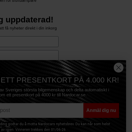
den för stötdämpare
ig uppdaterad!
tt få nyheter direkt i din inkorg
e
Prenumerera
 ETT PRESENTKORT PÅ 4.000 KR!
 av Sveriges största bilgemenskap och delta automatiskt i
om ett presentkort på 4000 kr till Nardocar.se.
Anmäl dig nu
ing godtar du å motta Nardocars nyhetsbrev. Du kan når som helst
av igjen. Vinneren trekkes den 01/06-26.