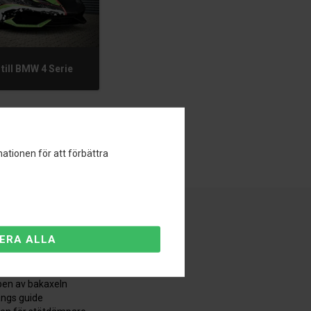
 till BMW 4 Serie
ationen för att förbättra
äderbenet
derbenslagringsguiden
en av bakaxeln
ångs guide