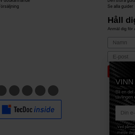
V Godkännande
Den stora gui
försäljning
Se alla guider
Håll d
Anmäl dig för a
First Nam
Email
VINN
Bli en del
tävlingen 
E-mail
Ved påmeld
melde deg 