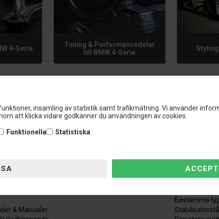
Tuning & Performancedelar
MW 4-Serie
Styling
till BMW 4-Serie
unktioner, insamling av statistik samt trafikmätning. Vi använder inform
om att klicka vidare godkänner du användningen av cookies.
Funktionella
Statistiska
ndservice
Information
ndservice
Mätning av fj
bryt beställning
Den stora fjä
Bestämma typ
ider & Manualer
Stabilisatorst