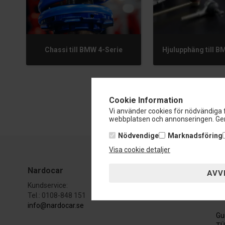
Chassi till BMW 4-Serie
Hjulupphäng till B
Cookie Information
Vi använder cookies för nödvändiga f
webbplatsen och annonseringen. Gen
Nödvendige
Marknadsföring
Visa cookie detaljer
Nardocar
Ku
Kundservice:
Ku
Tel.: 0108-848 151
Av
info@nardocar.se
Gu