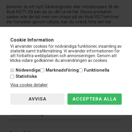
Behöver du ett nytt Sänkningssäts eller stötdämpare till din
Audi RS7?. Då kan du se vårt urval här. Dessa produkter
sänker inte din bil, men om chassi på din Audi RS7 behöver
lite förnyelse genom utbyte, kan du också hitta det här.
Du kan ta reda på mer om ämnet
coilovers & Sänkningssäts
här, samt mer om vårt urval av
väghållningssatser
,
Cookie Information
stötdämpare
,
sänkningssäts
och
coilovers
.
Vi använder cookies för nödvändiga funktioner, insamling av
statistik samt trafikmätning. Vi använder informationen för
att förbättra webbplatsen och annonseringen. Genom att
klicka vidare godkänner du användningen av cookies.
Nardocar
Nödvendige
Marknadsföring
Funktionella
Kundservice:
Statistiska
Tel.: 0108-848 151
info@nardocar.se
Visa cookie detaljer
Kundservice
Kundservice
Avbryt beställning