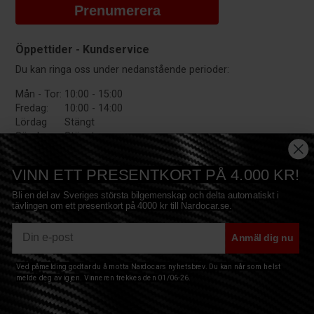
Prenumerera
Öppettider - Kundservice
Du kan ringa oss under nedanstående perioder:
Mån - Tor:
10:00 - 15:00
Fredag:
10:00 - 14:00
Lördag
Stängt
Söndag:
Stängt
VINN ETT PRESENTKORT PÅ 4.000 KR!
Bli en del av Sveriges största bilgemenskap och delta automatiskt i
tävlingen om ett presentkort på 4000 kr till Nardocar.se.
E-mail
Anmäl dig nu
Copyright © 2017 Nardocar ApS - All Rights Reserved
Ved påmelding godtar du å motta Nardocars nyhetsbrev. Du kan når som helst
Privacy
|
Terms
|
Sitemap
|
Cookies
|
melde deg av igjen. Vinneren trekkes den 01/06-26.
Nardocar - Fjordbakken 37 - 4700 Næstved - Danmark