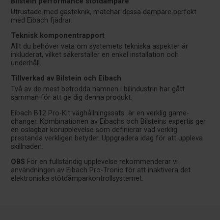
Bilstein performance stötdämpare
Utrustade med gasteknik, matchar dessa dämpare perfekt
med Eibach fjädrar.
Teknisk komponentrapport
Allt du behöver veta om systemets tekniska aspekter är
inkluderat, vilket säkerställer en enkel installation och
underhåll.
Tillverkad av Bilstein och Eibach
Två av de mest betrodda namnen i bilindustrin har gått
samman för att ge dig denna produkt.
Eibach B12 Pro-Kit väghållningssats är en verklig game-
changer. Kombinationen av Eibachs och Bilsteins expertis ger
en oslagbar körupplevelse som definierar vad verklig
prestanda verkligen betyder. Uppgradera idag för att uppleva
skillnaden.
OBS
För en fullständig upplevelse rekommenderar vi
användningen av Eibach Pro-Tronic för att inaktivera det
elektroniska stötdämparkontrollsystemet.