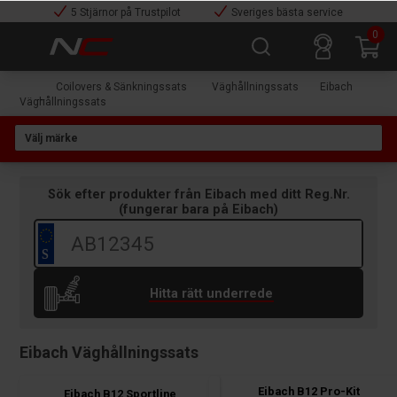
5 Stjärnor på Trustpilot
Sveriges bästa service
0
Coilovers & Sänkningssats
Väghållningssats
Eibach
Väghållningssats
Sök efter produkter från
Eibach
med ditt Reg.Nr.
(
fungerar bara på
Eibach
)
Hitta rätt underrede
Eibach Väghållningssats
Eibach B12 Pro-Kit
Eibach B12 Sportline