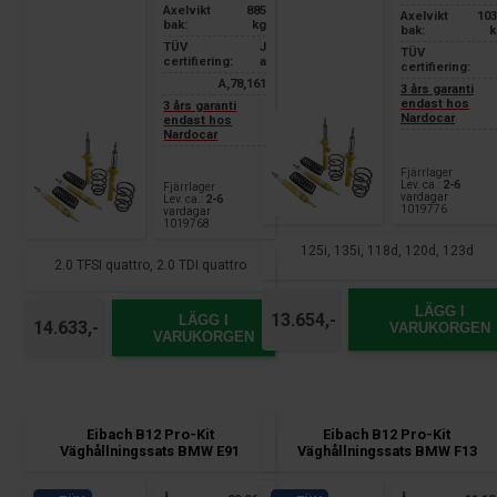
Axelvikt
885
Axelvikt
103
bak:
kg
bak:
k
TÜV
J
TÜV
certifiering:
a
certifiering:
A,78,161
3 års garanti
endast hos
3 års garanti
Nardocar
endast hos
Nardocar
Fjärrlager
Lev. ca.:
2-6
Fjärrlager
vardagar
Lev. ca.:
2-6
1019776
vardagar
1019768
125i, 135i, 118d, 120d, 123d
2.0 TFSI quattro, 2.0 TDI quattro
LÄGG I
13.654,-
LÄGG I
14.633,-
VARUKORGEN
VARUKORGEN
Eibach B12 Pro-Kit
Eibach B12 Pro-Kit
Väghållningssats BMW E91
Väghållningssats BMW F13