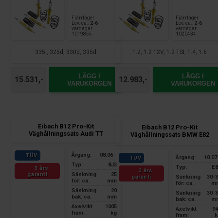
Fjärrlager
Fjärrlager
Lev. ca.:
2-6
Lev. ca.:
2-6
vardagar
vardagar
1019855
1020434
335i, 325d, 330d, 335d
1.2, 1.2 12V, 1.2 TSI, 1.4, 1.6
LÄGG I
LÄGG I
15.531,-
12.983,-
VARUKORGEN
VARUKORGEN
Eibach B12 Pro-Kit
Eibach B12 Pro-Kit
Väghållningssats Audi TT
Väghållningssats BMW E82
Årgang:
08.06 -
TÜV
Årgang:
10.07
TÜV
Typ:
8J3
Typ:
E8
3 års
3 års
garanti
Sänkning
25
garanti
Sänkning
30-
för: ca.
mm
för: ca.
m
Sänkning
20
Sänkning
30-
bak: ca.
mm
bak: ca.
m
Axelvikt
1005
Axelvikt
94
fram:
kg
fram:
k