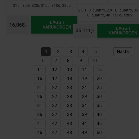
316i, 320i, 328i, 316d, 318d, 320d
2.0 TFSI quattro, 2.0 TDI quattro, 35
TDI quattro, 40 TFSI quattro
LÄGG I
16.068,-
VARUKORGEN
LÄGG I
35.111,-
VARUKORGEN
1
2
3
4
5
Nästa
6
7
8
9
10
11
12
13
14
15
16
17
18
19
20
21
22
23
24
25
26
27
28
29
30
31
32
33
34
35
36
37
38
39
40
41
42
43
44
45
46
47
48
49
50