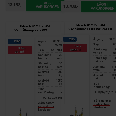
LÄGG I
13.198,-
LÄGG I
13.788,-
VARUKORGEN
VARUKORGEN
Eibach B12 Pro-Kit
Eibach B12 Pro-Kit
Väghållningssats VW Passat
Väghållningssats VW Lupo
Årgang:
08.05
TÜV
Årgan
09.98 -
TÜV
Typ:
3C
g:
07.05
3 års
3 års
garanti
Sänkning
3
Typ:
6X1, 6E1
garanti
för: ca.
m
Sänkning
30
Sänkning
3
för: ca.
mm
bak: ca.
m
Sänkning
30
Axelvikt
118
bak: ca.
mm
fram:
k
Axelvikt
1200
Axelvikt
123
fram:
kg
bak:
k
Axelvikt
1250
TÜV
bak:
kg
certifiering:
TÜV
J
A,18,34,78,101,
certifiering:
a
A,18,20,78,161
3 års garanti
3 års garanti
endast hos
endast hos
Nardocar
Nardocar