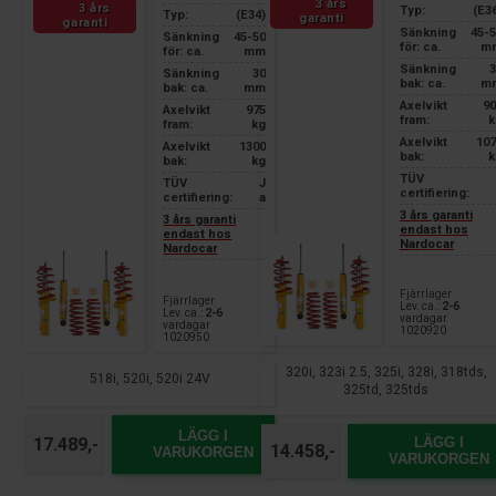
3 års
3 års
Typ:
(E3
Typ:
(E34)
garanti
garanti
Sänkning
45-
Sänkning
45-50
för: ca.
m
för: ca.
mm
Sänkning
3
Sänkning
30
bak: ca.
m
bak: ca.
mm
Axelvikt
90
Axelvikt
975
fram:
k
fram:
kg
Axelvikt
107
Axelvikt
1300
bak:
k
bak:
kg
TÜV
TÜV
J
certifiering:
certifiering:
a
3 års garanti
3 års garanti
endast hos
endast hos
Nardocar
Nardocar
Fjärrlager
Fjärrlager
Lev. ca.:
2-6
Lev. ca.:
2-6
vardagar
vardagar
1020920
1020950
320i, 323i 2.5, 325i, 328i, 318tds,
518i, 520i, 520i 24V
325td, 325tds
LÄGG I
17.489,-
LÄGG I
14.458,-
VARUKORGEN
VARUKORGEN