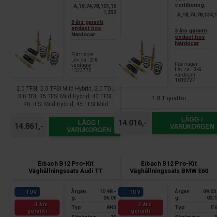
certifiering:
A,18,74,78,101,16
1,252
A,18,74,78,134,
3 års garanti
endast hos
3 års garanti
Nardocar
endast hos
Nardocar
Fjärrlager
Lev. ca.:
2-6
Fjärrlager
vardagar
Lev. ca.:
2-6
1023775
vardagar
1019727
2.0 TFSI, 2.0 TFSI Mild Hybrid, 2.0 TDI,
3.0 TDI, 35 TFSI Mild Hybrid, 40 TFSI,
1.8 T quattro
40 TFSI Mild Hybrid, 45 TFSI Mild
Hybrid, 30 TDI, 35 TDI, 40 TDI
LÄGG I
14.016,-
LÄGG I
14.861,-
VARUKORGEN
VARUKORGEN
Eibach B12 Pro-Kit
Eibach B12 Pro-Kit
Väghållningssats Audi TT
Väghållningssats BMW E60
Årgan
10.98 -
Årgan
09.03
TÜV
TÜV
g:
06.06
g:
03.
3 års
3 års
Typ:
8N3
Typ:
E6
garanti
garanti