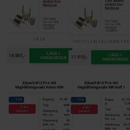
3 års garanti
endast hos
endast hos
Nardocar
Nardocar
Fjärrlager
Fjärrlager
Lev. ca.:
2-6
Lev. ca.:
2-6
vardagar
vardagar
1020075
1020840
1.8, 2.0
1.0 i, 1.1 i, 1.4 i, 1.6 i, 1.6 S16, 1.5 D
LÄGG I
LÄGG I
14.861,-
11.910,-
VARUKORGEN
VARUKORGEN
Eibach B12 Pro-Kit
Eibach B12 Pro-Kit
Väghållningssats Volvo V50
Väghållningssats VW Golf 1
Årgang:
01.05 -
Årgan
01.79
TÜV
TÜV
g:
12.
Typ:
MW
3 års
3 års
Typ:
15
garanti
Sänkning
25
garanti
för: ca.
mm
Sänkning
30-
för: ca.
m
Sänkning
25
bak: ca.
mm
Sänkning
30-
bak: ca.
m