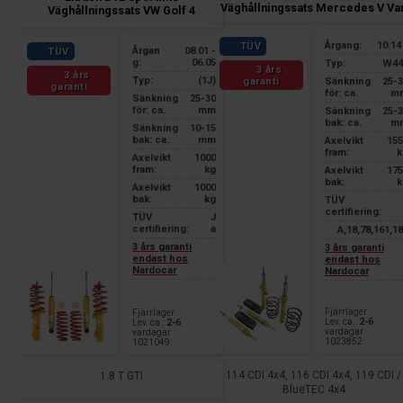
Väghållningssats Mercedes V Va
Väghållningssats VW Golf 4
Årgang:
10.14
TÜV
Årgan
08.01 -
TÜV
g:
06.05
Typ:
W44
3 års
3 års
Typ:
(1J)
garanti
Sänkning
25-
garanti
för: ca.
m
Sänkning
25-30
för: ca.
mm
Sänkning
25-
bak: ca.
m
Sänkning
10-15
bak: ca.
mm
Axelvikt
155
fram:
k
Axelvikt
1000
fram:
kg
Axelvikt
175
bak:
k
Axelvikt
1000
bak:
kg
TÜV
certifiering:
TÜV
J
certifiering:
a
A,18,78,161,1
3 års garanti
3 års garanti
endast hos
endast hos
Nardocar
Nardocar
Fjärrlager
Fjärrlager
Lev. ca.:
2-6
Lev. ca.:
2-6
vardagar
vardagar
1023852
1021049
114 CDI 4x4, 116 CDI 4x4, 119 CDI /
1.8 T GTI
BlueTEC 4x4