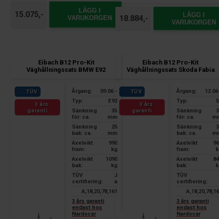
LÄGG I
15.075,-
LÄGG I
18.884,-
VARUKORGEN
VARUKORGEN
Eibach B12 Pro-Kit
Eibach B12 Pro-Kit
Väghållningssats BMW E92
Väghållningssats Skoda Fabia
Årgang:
09.06 -
Årgang:
12.06
TÜV
TÜV
Typ:
E92
Typ:
5
3 års
3 års
garanti
garanti
Sänkning
35
Sänkning
3
för: ca.
mm
för: ca.
m
Sänkning
25
Sänkning
3
bak: ca.
mm
bak: ca.
m
Axelvikt
990
Axelvikt
96
fram:
kg
fram:
k
Axelvikt
1090
Axelvikt
84
bak:
kg
bak:
k
TÜV
J
TÜV
certifiering:
a
certifiering:
A,18,20,78,161
A,18,20,78,1
3 års garanti
3 års garanti
endast hos
endast hos
Nardocar
Nardocar