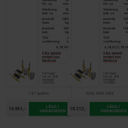
Sänkning
25
Sänkning
3
för: ca.
mm
för: ca.
m
Sänkning
25
Sänkning
3
bak: ca.
mm
bak: ca.
m
Axelvikt
1050
Axelvikt
107
fram:
kg
fram:
k
Axelvikt
920
Axelvikt
124
bak:
kg
bak:
k
TÜV
J
TÜV
certifiering:
a
certifiering:
A,78,161
A,18,20,21,78,1
3 års garanti
3 års garanti
endast hos
endast hos
Nardocar
Nardocar
Fjärrlager
Fjärrlager
Lev. ca.:
2-6
Lev. ca.:
2-6
vardagar
vardagar
1019763
1019899
1.8 T quattro
525d, 530d, 535d
LÄGG I
LÄGG I
14.861,-
18.213,-
VARUKORGEN
VARUKORGEN