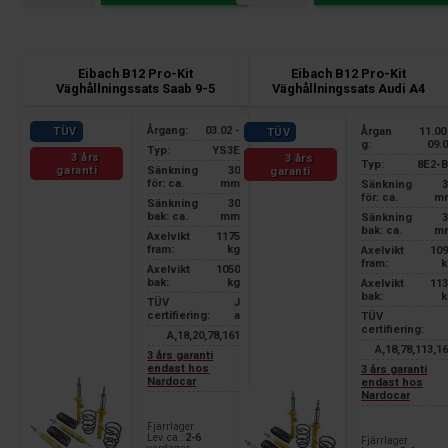
Eibach B12 Pro-Kit
Eibach B12 Pro-Kit
Väghållningssats Saab 9-5
Väghållningssats Audi A4
Årgang:
03.02 -
Årgan
11.00
TÜV
TÜV
g:
09.
Typ:
YS3E
3 års
3 års
Typ:
8E2-B
garanti
Sänkning
30
garanti
för: ca.
mm
Sänkning
3
för: ca.
m
Sänkning
30
bak: ca.
mm
Sänkning
3
bak: ca.
m
Axelvikt
1175
fram:
kg
Axelvikt
109
fram:
k
Axelvikt
1050
bak:
kg
Axelvikt
113
bak:
k
TÜV
J
certifiering:
a
TÜV
certifiering:
A,18,20,78,161
A,18,78,113,1
3 års garanti
endast hos
3 års garanti
Nardocar
endast hos
Nardocar
Fjärrlager
Lev. ca.:
2-6
Fjärrlager