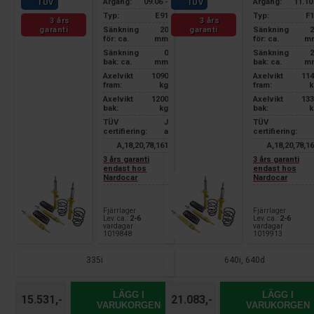
Årgang:
09.06 -
Årgang:
11.10
TÜV
TÜV
Typ:
E91
Typ:
F1
3 års
3 års
garanti
garanti
Sänkning
20
Sänkning
2
för: ca.
mm
för: ca.
m
Sänkning
0
Sänkning
2
bak: ca.
mm
bak: ca.
m
Axelvikt
1090
Axelvikt
114
fram:
kg
fram:
k
Axelvikt
1200
Axelvikt
133
bak:
kg
bak:
k
TÜV
J
TÜV
certifiering:
a
certifiering:
A,18,20,78,161
A,18,20,78,1
3 års garanti
3 års garanti
endast hos
endast hos
Nardocar
Nardocar
Fjärrlager
Fjärrlager
Lev. ca.:
2-6
Lev. ca.:
2-6
vardagar
vardagar
1019848
1019913
335i
640i, 640d
LÄGG I
LÄGG I
15.531,-
21.083,-
VARUKORGEN
VARUKORGEN