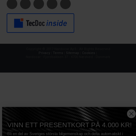
Copyright © 2017 Nardocar ApS - All Rights Reserved
Privacy
|
Terms
|
Sitemap
|
Cookies
|
Nardocar - Fjordbakken 37 - 4700 Næstved - Danmark
VINN ETT PRESENTKORT PÅ 4.000 KR!
Bli en del av Sveriges största bilgemenskap och delta automatiskt i