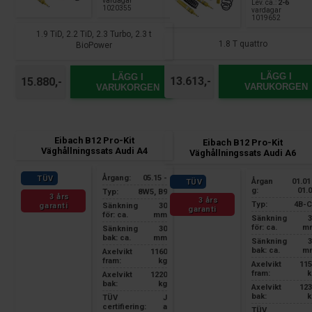
vardagar
Lev. ca.:
2-6
1020355
vardagar
1019652
1.9 TiD, 2.2 TiD, 2.3 Turbo, 2.3 t
1.8 T quattro
BioPower
LÄGG I
LÄGG I
13.613,-
15.880,-
VARUKORGEN
VARUKORGEN
Eibach B12 Pro-Kit
Eibach B12 Pro-Kit
Väghållningssats Audi A4
Väghållningssats Audi A6
Årgang:
05.15 -
TÜV
Årgan
01.01
TÜV
g:
01.
Typ:
8W5, B9
3 års
3 års
Typ:
4B-C
garanti
Sänkning
30
garanti
för: ca.
mm
Sänkning
3
för: ca.
m
Sänkning
30
bak: ca.
mm
Sänkning
3
bak: ca.
m
Axelvikt
1160
fram:
kg
Axelvikt
115
fram:
k
Axelvikt
1220
bak:
kg
Axelvikt
123
bak:
k
TÜV
J
certifiering:
a
TÜV