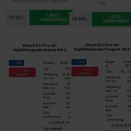
323i, 325i, 330i, 316d, 318d, 320d
3.0d
LÄGG I
LÄGG I
15.531,-
18.696,-
VARUKORGEN
VARUKORGEN
Eibach B12 Pro-Kit
Eibach B12 Pro-Kit
Väghållningssats Peugeot 106 II
Väghållningssats Mazda MX-5
Årgan
12.96
TÜV
Årgang:
03.05 -
TÜV
g:
09.
Typ:
NC
3 års
3 års
Typ:
1A_, 1
garanti
garanti
Sänkning
30-35
Sänkning
2
för: ca.
mm
för: ca.
m
Sänkning
30
Sänkning
2
bak: ca.
mm
bak: ca.
m
Axelvikt
720
Axelvikt
78
fram:
kg
fram:
k
Axelvikt
720
Axelvikt
64
bak:
kg
bak:
k
TÜV
J
TÜV
certifiering:
a
certifiering:
A,18,20,78,161
A,18,20,78,1
3 års garanti