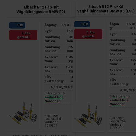
Eibach B12 Pro-Kit
Eibach B12 Pro-Kit
Väghållningssats BMW X5 (E53)
Väghållningssats BMW E91
Årgan
05.01
TÜV
Årgang:
09.05 -
TÜV
g:
03.
Typ:
E91
3 års
3 års
Typ:
E5
garanti
garanti
Sänkning
30
Sänkning
3
för: ca.
mm
för: ca.
m
Sänkning
25
Sänkning
3
bak: ca.
mm
bak: ca.
m
Axelvikt
1045
Axelvikt
125
fram:
kg
fram:
k
Axelvikt
1200
Axelvikt
163
bak:
kg
bak:
k
TÜV
J
TÜV
certifiering:
a
certifiering:
A,18,20,78,161
A,18,78,1
3 års garanti
3 års garanti
endast hos
endast hos
Nardocar
Nardocar
Fjärrlager
Fjärrlager
Lev. ca.:
2-6
Lev. ca.:
2-6
vardagar
vardagar
1019847
1019930