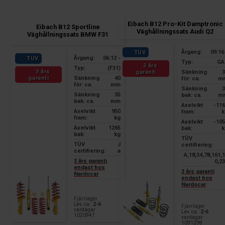
Eibach B12 Pro-Kit Damptronic
Eibach B12 Sportline
Väghållningssats Audi Q2
Väghållningssats BMW F31
Årgang:
09.16
TÜV
Årgang:
06.12 -
TÜV
Typ:
GA
3 års
Typ:
(F31)
3 års
garanti
Sänkning
3
garanti
Sänkning
40
för: ca.
m
för: ca.
mm
Sänkning
3
Sänkning
35
bak: ca.
m
bak: ca.
mm
Axelvikt
-11
Axelvikt
950
fram:
k
fram:
kg
Axelvikt
-10
Axelvikt
1265
bak:
k
bak:
kg
TÜV
TÜV
J
certifiering:
certifiering:
a
A,18,34,78,161,
3 års garanti
0,2
endast hos
3 års garanti
Nardocar
endast hos
Nardocar
Fjärrlager
Lev. ca.:
2-6
Fjärrlager
vardagar
Lev. ca.:
2-6
1020947
vardagar
1091298