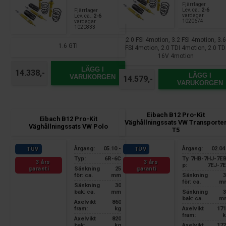
Fjärrlager
Lev. ca.:
2-6
Fjärrlager
vardagar
Lev. ca.:
2-6
1020674
vardagar
1020833
2.0 FSI 4motion, 3.2 FSI 4motion, 3.
1.6 GTI
FSI 4motion, 2.0 TDI 4motion, 2.0 TD
16V 4motion
LÄGG I
14.338,-
LÄGG I
VARUKORGEN
14.579,-
VARUKORGEN
Eibach B12 Pro-Kit
Eibach B12 Pro-Kit
Väghållningssats VW Transporte
Väghållningssats VW Polo
T5
Årgang:
05.10 -
Årgang:
02.04
TÜV
TÜV
Typ:
6R-6C
Ty
7HB-7HJ-7EB
3 års
3 års
p:
7EJ-7E
garanti
garanti
Sänkning
25
för: ca.
mm
Sänkning
3
för: ca.
m
Sänkning
30
bak: ca.
mm
Sänkning
3
bak: ca.
m
Axelvikt
860
fram:
kg
Axelvikt
171
fram:
k
Axelvikt
820
bak:
kg
Axelvikt
172