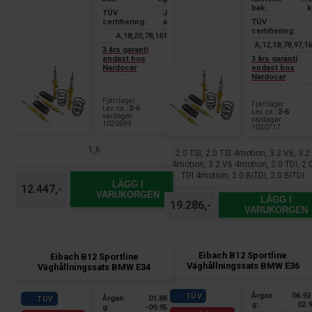
bak:
k
TÜV
J
certifiering:
a
TÜV
certifiering:
A,18,20,78,161
A,12,18,78,97,1
3 års garanti
endast hos
3 års garanti
Nardocar
endast hos
Nardocar
Fjärrlager
Fjärrlager
Lev. ca.:
2-6
Lev. ca.:
2-6
vardagar
vardagar
1020699
1020717
1,6
2.0 TSI, 2.0 TSI 4motion, 3.2 V6, 3.2
4motion, 3.2 V6 4motion, 2.0 TDI, 2.
TDI 4motion, 2.0 BiTDI, 2.0 BiTDI
LÄGG I
4motion, 2.5 TDI, 2.5 TDI 4motion
12.447,-
VARUKORGEN
LÄGG I
19.286,-
VARUKORGEN
Eibach B12 Sportline
Eibach B12 Sportline
Väghållningssats BMW E36
Väghållningssats BMW E34
Årgan
06.92
TÜV
Årgan
01.88
TÜV
g:
02.
g:
-09.95