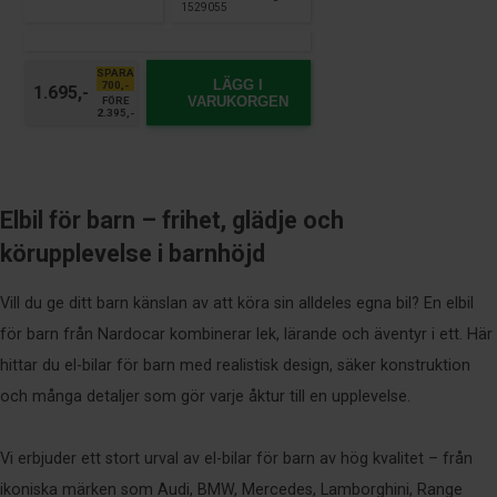
1529055
SPARA
LÄGG I
700,-
1.695,-
VARUKORGEN
FÖRE
2.395,-
Elbil för barn – frihet, glädje och
körupplevelse i barnhöjd
Vill du ge ditt barn känslan av att köra sin alldeles egna bil? En elbil
för barn från Nardocar kombinerar lek, lärande och äventyr i ett. Här
hittar du el-bilar för barn med realistisk design, säker konstruktion
och många detaljer som gör varje åktur till en upplevelse.
Vi erbjuder ett stort urval av el-bilar för barn av hög kvalitet – från
ikoniska märken som Audi, BMW, Mercedes, Lamborghini, Range