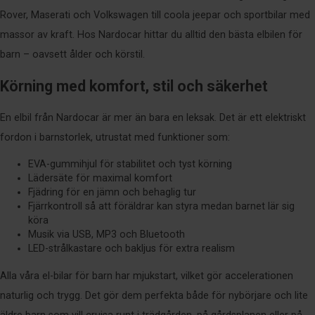
Rover, Maserati och Volkswagen till coola jeepar och sportbilar med
massor av kraft. Hos Nardocar hittar du alltid den bästa elbilen för
barn – oavsett ålder och körstil.
Körning med komfort, stil och säkerhet
En elbil från Nardocar är mer än bara en leksak. Det är ett elektriskt
fordon i barnstorlek, utrustat med funktioner som:
EVA-gummihjul för stabilitet och tyst körning
Lädersäte för maximal komfort
Fjädring för en jämn och behaglig tur
Fjärrkontroll så att föräldrar kan styra medan barnet lär sig
köra
Musik via USB, MP3 och Bluetooth
LED-strålkastare och bakljus för extra realism
Alla våra el-bilar för barn har mjukstart, vilket gör accelerationen
naturlig och trygg. Det gör dem perfekta både för nybörjare och lite