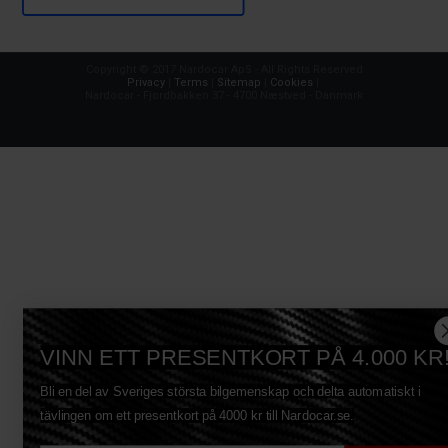
Copyright © 2017 Nardocar ApS - All Rights Reserved
Privacy
|
Terms
|
Sitemap
|
Cookies
|
Nardocar - Fjordbakken 37 - 4700 Næstved - Danmark
VINN ETT PRESENTKORT PÅ 4.000 KR
Bli en del av Sveriges största bilgemenskap och delta automatiskt i
tävlingen om ett presentkort på 4000 kr till Nardocar.se.