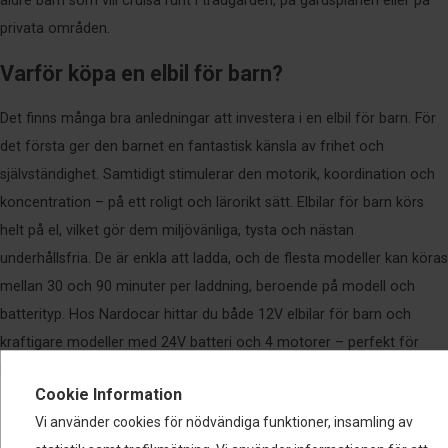
äldre barn som vill cruisa runt i trädgården, på gårdsplanen eller på
privata områden.
Varför köpa en elbil för barn?
Det finns många bra anledningar att investera i en elbil för barn. För
det första ger den barnet en fantastisk känsla av frihet och
självständighet. Samtidigt stimulerar den motorik, koordination och
koncentration – på ett roligt och lärorikt sätt. Elbilar för barn körs
helt på el, vilket gör dem miljövänliga, tysta och nästan
underhållsfria. De är enkla att ladda, och de flesta modeller kan köras
mellan 30 och 90 minuter per laddning, beroende på modell och
batterityp. Hos Nardocar hittar du både 12V elbilar för barn och
kraftigare modeller med 24V batteri och 4 motorer – perfekt för
barn som vill ha extra kraft och längre körtid.
Cookie Information
Så väljer du rätt elbil till ditt barn
Vi använder cookies för nödvändiga funktioner, insamling av