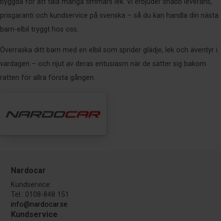
byggda för att tåla många timmars lek. Vi erbjuder snabb leverans,
prisgaranti och kundservice på svenska – så du kan handla din nästa
barn-elbil tryggt hos oss.
Överraska ditt barn med en elbil som sprider glädje, lek och äventyr i
vardagen – och njut av deras entusiasm när de sätter sig bakom
ratten för allra första gången.
Nardocar
Kundservice:
Tel.: 0108-848 151
info@nardocar.se
Kundservice