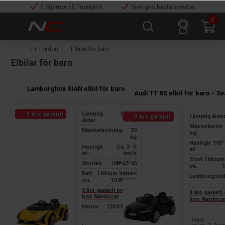
5 Stjärnor på Trustpilot
Sveriges bästa service
0
EL Fordon
Elbilar för barn
Elbilar för barn
Lamborghini SIAN elbil för barn
Audi TT RS elbil för barn – Sv
Lämplig
Från 3
3 års garanti
Lämplig ålde
3 års garanti
ålder
år
Maxbelastni
Maxbelastning
30
ng:
:
kg
Hastigh
103*
Hastigh
Ca. 3–5
et:
et:
km/h
Storl
Lithium
Storlek:
108*62*40
ek:
Batt
Lithium batteri
Laddningstid
eri:
10.8V 5AH
:
3 års garanti endast
3 års garanti
hos Nardocar
hos Nardoca
Motor:
12V4.5AH*2
I lager