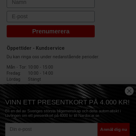
Email
Prenumerera
Öppettider - Kundservice
Du kan ringa oss under nedanstående perioder:
Mån - Tor:
10:00 - 15:00
Fredag:
10:00 - 14:00
Lördag
Stängt
Söndag:
Stängt
VINN ETT PRESENTKORT PÅ 4.000 KR!
Bli en del av Sveriges största bilgemenskap och delta automatiskt i
tävlingen om ett presentkort på 4000 kr till Nardocar.se.
E-mail
Anmäl dig nu