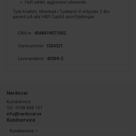
Helt sänkt, aggressivt utseende
Tysk kvalitet, tillverkad i Tyskland Vi erbjuder 2 års
garanti på alla H&R CupKit sportfjädringar.
EAN nr.:
4048419071002
Varenummer:
1024321
Leverandørnr.:
40369-2
Nardocar
Kundservice:
Tel.: 0108-848 151
info@nardocar.se
Kundservice
Kundservice