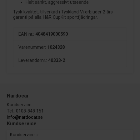
Helt sänkt, aggressivt utseende
Tysk kvalitet, tillverkad i Tyskland Vi erbjuder 2 års
garanti på alla H&R CupKit sportfjädringar.
EAN nr.:
4048419000590
Varenummer:
1024328
Leverandørnr.:
40333-2
Nardocar
Kundservice:
Tel.: 0108-848 151
info@nardocar.se
Kundservice
Kundservice