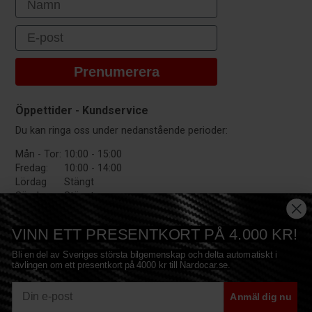
Email
Prenumerera
Öppettider - Kundservice
Du kan ringa oss under nedanstående perioder:
Mån - Tor:
10:00 - 15:00
Fredag:
10:00 - 14:00
Lördag
Stängt
Söndag:
Stängt
VINN ETT PRESENTKORT PÅ 4.000 KR!
Bli en del av Sveriges största bilgemenskap och delta automatiskt i
tävlingen om ett presentkort på 4000 kr till Nardocar.se.
E-mail
Anmäl dig nu