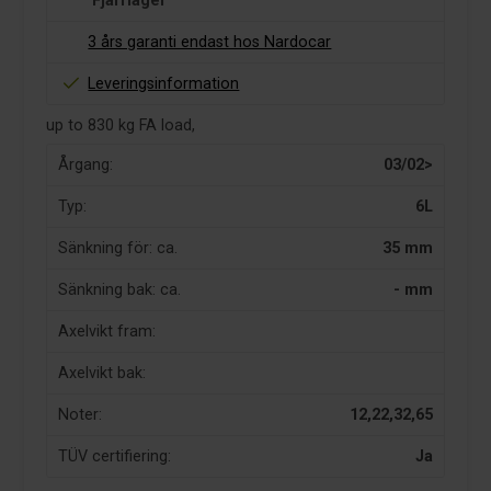
Fjärrlager
3 års garanti endast hos Nardocar
Leveringsinformation
up to 830 kg FA load,
Årgang:
03/02>
Typ:
6L
Sänkning för: ca.
35 mm
Sänkning bak: ca.
- mm
Axelvikt fram:
Axelvikt bak:
Noter:
12,22,32,65
TÜV certifiering:
Ja