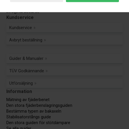
Kundservice:
Tel.: 0108-848 151
info@nardocar.se
Kundservice
Kundservice
Avbryt beställning
Guider & Manualer
TÜV Godkännande
Utförsäljning
Information
Mätning av fjäderbenet
Den stora fjäderbenslagringsguiden
Bestämma typen av bakaxeln
Stabilisatorstångs guide
Den stora guiden för stötdämpare
Se alla guider