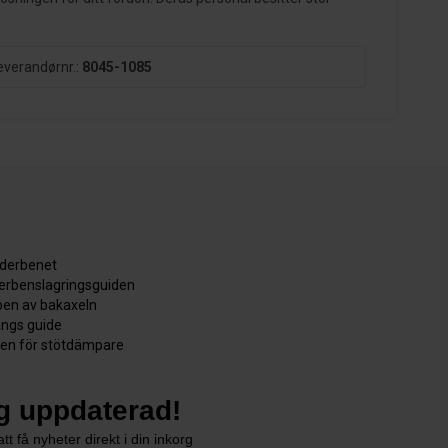
everandørnr.:
8045-1085
äderbenet
derbenslagringsguiden
en av bakaxeln
ångs guide
den för stötdämpare
ig uppdaterad!
tt få nyheter direkt i din inkorg