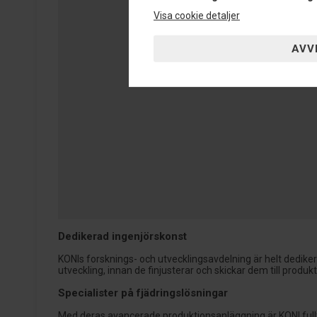
Visa cookie detaljer
Dedikerad ingenjörskonst
KONIs forsknings- och utvecklingsavdelning är helt dedike
utveckling, innan de finjusterar och skickar dem till produ
Specialister på fjädringslösningar
Med deras avancerade produktionsanläggning är KONI fullt 