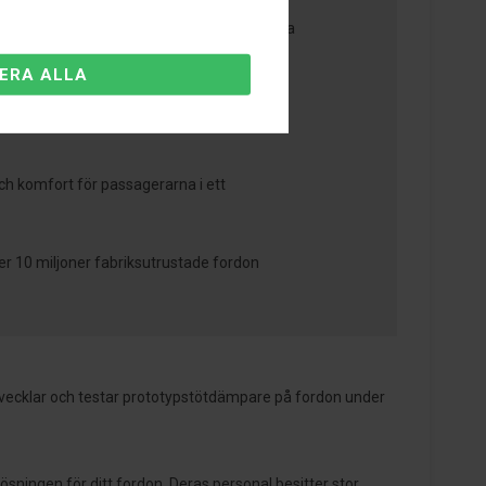
automatiskt för att passa vägförhållandena
och väggreppet
ch komfort för passagerarna i ett
er 10 miljoner fabriksutrustade fordon
 utvecklar och testar prototypstötdämpare på fordon under
sningen för ditt fordon. Deras personal besitter stor