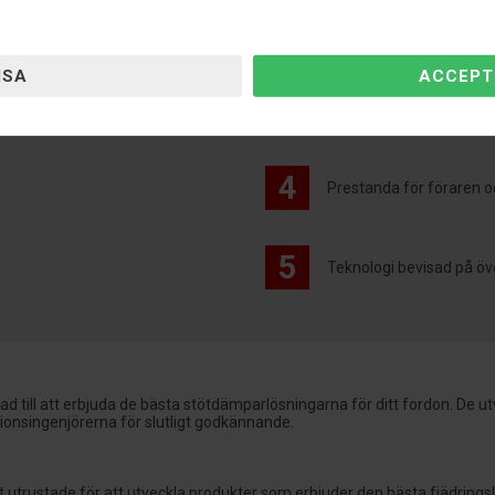
2
Stötdämparen justerar 
3
Förbättrar säkerheten 
4
Prestanda för föraren o
5
Teknologi bevisad på öv
rad till att erbjuda de bästa stötdämparlösningarna för ditt fordon. De
ktionsingenjörerna för slutligt godkännande.
utrustade för att utveckla produkter som erbjuder den bästa fjädringslö