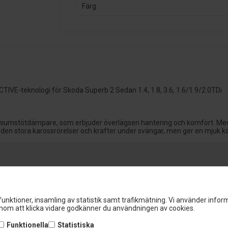
Färg
VE-teknologi för Skoda Superb 2 Sedan 1.4, 1.8, 3.6, 1.6/1.9/2.0TDi
miumstötdämpare, som erbjuder överlägsen hantering och komfort. Med
 den stora karossrörelser och krafter under svängar, men ger en mjuk k
Egenskaper
unktioner, insamling av statistik samt trafikmätning. Vi använder inform
1
Special ACTIVE-applikat
om att klicka vidare godkänner du användningen av cookies.
patenterad FSD (Freque
Funktionella
Statistiska