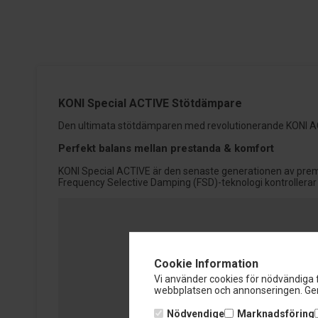
KONI Special ACTIVE Stötdämpare
Den ultimata stötdämparen med revolutionerande KONI ACTI
Perfekt balans mellan prestanda & komfort
KONI Special ACTIVE är den senaste generationen av pre
Frequency Selective Damping (FSD)-teknologi kontrollerar
Cookie Information
Vi använder cookies för nödvändiga f
webbplatsen och annonseringen. Gen
Nödvendige
Marknadsföring