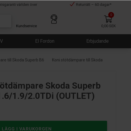
risgaranti världen över
Returrätt – 60 dagar*
0
Kundservice
0,00 SEK
ÜV
El Fordon
Erbjudande
re till Skoda Superb B6
Koni stötdämpare till Skoda
Stötdämpare Skoda Superb
 1.6/1.9/2.0TDi (OUTLET)