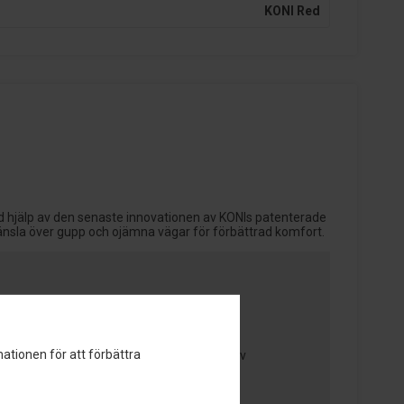
KONI Red
 hjälp av den senaste innovationen av KONIs patenterade
änsla över gupp och ojämna vägar för förbättrad komfort.
ationen för att förbättra
ioner utnyttjar KONIs senaste generation av
ncy Selective Damping)-teknologi