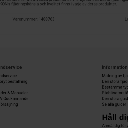
 KONIs fjädringskänsla och kvalitet finns i varje av deras produkter.
Varenummer:
1483763
L
ndservice
Information
ndservice
Mätning av fj
bryt beställning
Den stora fjä
Bestämma typ
ider & Manualer
Stabilisatorst
V Godkännande
Den stora gui
försäljning
Se alla guider
Håll d
Anmäl dig för a