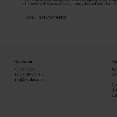
erfarenhet och tekniska färdigheter, vilket säkerställer att
EAN nr.:
8712167164205
Nardocar
Ku
Kundservice:
Ku
Tel.: 0108-848 151
Av
info@nardocar.se
Gu
TÜ
Ut