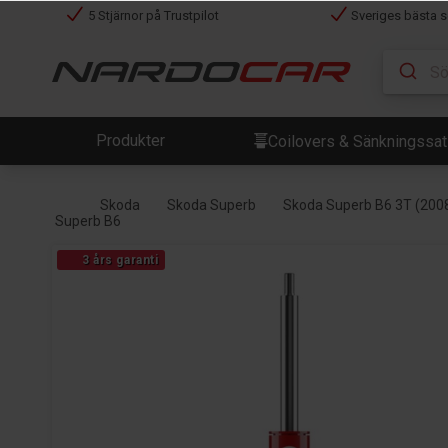
5 Stjärnor på Trustpilot
Sveriges bästa s
Produkter
Coilovers & Sänkningssa
Skoda
Skoda Superb
Skoda Superb B6 3T (2008
Superb B6
3 års garanti