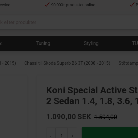
ervice
90 000+ produkter online
P
Tuning
Styling
T
ts
 - 2015)
Chassi till Skoda Superb B6 3T (2008 - 2015)
Stötdämpa
Koni Special Active 
2 Sedan 1.4, 1.8, 3.6,
1.090,00
SEK
1.594,00
-
+