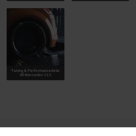
Tuning & Performancedelar
till Mercedes CLC
Nardocar