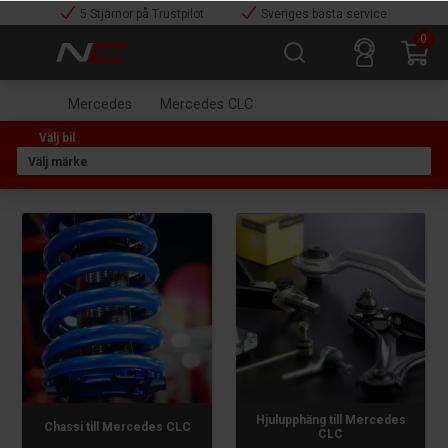
5 Stjärnor på Trustpilot
Sveriges bästa service
0
Mercedes
Mercedes CLC
Hjulupphäng till Mercedes
Chassi till Mercedes CLC
CLC