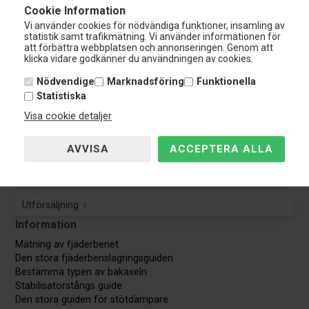
Kundservice:
Cookie Information
Tel.: 0108-848 151
Vi använder cookies för nödvändiga funktioner, insamling av
info@nardocar.se
statistik samt trafikmätning. Vi använder informationen för
Kundservice
att förbättra webbplatsen och annonseringen. Genom att
klicka vidare godkänner du användningen av cookies.
Kundservice
Nödvendige
Marknadsföring
Funktionella
Statistiska
Avbryt beställning
Visa cookie detaljer
Guider & Manualer
TÜV Godkännande
Utförsäljning
Information
Mätning av fjäderbenet
Den stora fjäderbenslagringsguiden
Bestämma typen av bakaxeln
Stabilisatorstångs guide
Den stora guiden för stötdämpare