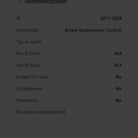
Leveringsinformation
År:
2017-2024
Systemtyp:
Active Suspension Control
Typ av spets:
Rör-Ø (mm):
N/A
Rör-Ø (tum):
N/A
Endast för race:
No
Ec-Approved:
No
Valvesonic:
No
Beräknad installationstid: