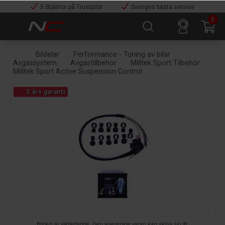
5 Stjärnor på Trustpilot
Sveriges bästa service
0
Bildelar
Performance - Tuning av bilar
Avgassystem
Avgastillbehör
Milltek Sport Tilbehör
Milltek Sport Active Suspension Control
3 års garanti
Bilden är vägledande. Den levererade varan kan skilja sig åt.