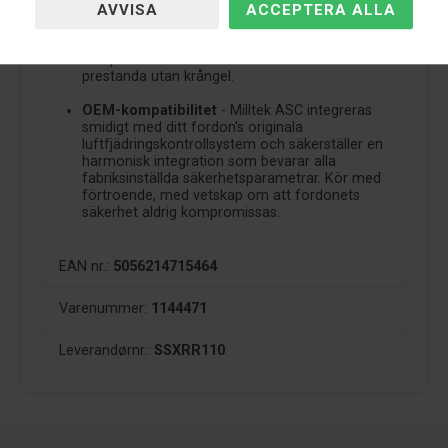
Förbättrad justerbarhet
- Höj eller sänk
fordonets körhöjd med precision och anpassa
körupplevelsen till dina exakta preferenser. Uppnå
den perfekta balansen mellan komfort och
prestanda utan krångel.
OEM-kompatibilitet
- Milltek ASC integreras
smidigt med ditt fordon's originala
luftfjädringskontrollsystem och säkerställer en
harmonisk integration som bevarar alla
fabriksinställda säkerhetsparametrar. Kör med
förtroende, med vetskap om att fordonets
säkerhet aldrig kompromissas.
EAN nr.:
5056214715464
Varenummer:
1144471
Leverandørnr.:
SSXRR110