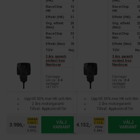
(HK):
5
(HK):
RaceChip
13
RaceChip
2
HK:
6
HK:
Effekt (HK):
31
Effekt (HK):
4
Org. effekt
25
Org. effekt
2
(Nm):
5
(Nm):
RaceChip
33
RaceChip
3
Nm:
1
Nm:
Effekt (Nm):
76
Effekt (Nm):
7
TÜV:
Nej
TÜV:
Ne
3 års garanti
3 års garanti
endast hos
endast hos
Nardocar
Nardocar
Fjärrlager
Fjärrlager
Lev. ca.:
2-4
Lev. ca.:
2-4
vardagar
vardagar
1471471
1472153
Upp till 30% mer HK och Nm
Upp till 30% mer HK och Nm
2 års motorgaranti
2 års motorgaranti
Tillval: Appkontroll för
Tillval: Appkontroll för
smartphone
smartphone
SPARA
SPARA
VÄLJ
VÄLJ
1.067,-
1.112,-
3.986,-
4.152,-
VARIANT
VARIANT
FÖRE
FÖRE
5.053,-
5.264,-