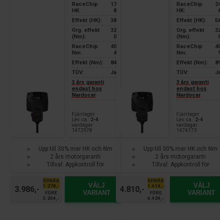
RaceChip
17
RaceChip
2
HK:
8
HK:
Effekt (HK):
38
Effekt (HK):
5
Org. effekt
32
Org. effekt
3
(Nm):
0
(Nm):
RaceChip
40
RaceChip
4
Nm:
4
Nm:
Effekt (Nm):
84
Effekt (Nm):
8
TÜV:
Ja
TÜV:
J
3 års garanti
3 års garanti
endast hos
endast hos
Nardocar
Nardocar
Fjärrlager
Fjärrlager
Lev. ca.:
2-4
Lev. ca.:
2-4
vardagar
vardagar
1472978
1474173
Upp till 30% mer HK och Nm
Upp till 30% mer HK och Nm
2 års motorgaranti
2 års motorgaranti
Tillval: Appkontroll för
Tillval: Appkontroll för
smartphone
smartphone
SPARA
SPARA
VÄLJ
VÄLJ
1.278,-
1.614,-
3.986,-
4.810,-
VARIANT
VARIANT
FÖRE
FÖRE
5.264,-
6.424,-