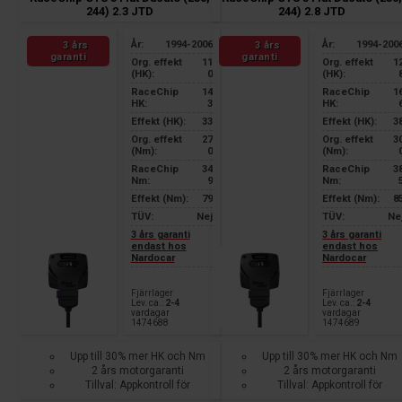
244) 2.3 JTD
244) 2.8 JTD
År:
1994-2006
År:
1994-200
3 års
3 års
garanti
garanti
Org. effekt
11
Org. effekt
1
(HK):
0
(HK):
RaceChip
14
RaceChip
1
HK:
3
HK:
Effekt (HK):
33
Effekt (HK):
3
Org. effekt
27
Org. effekt
3
(Nm):
0
(Nm):
RaceChip
34
RaceChip
3
Nm:
9
Nm:
Effekt (Nm):
79
Effekt (Nm):
8
TÜV:
Nej
TÜV:
Ne
3 års garanti
3 års garanti
endast hos
endast hos
Nardocar
Nardocar
Fjärrlager
Fjärrlager
Lev. ca.:
2-4
Lev. ca.:
2-4
vardagar
vardagar
1474688
1474689
Upp till 30% mer HK och Nm
Upp till 30% mer HK och Nm
2 års motorgaranti
2 års motorgaranti
Tillval: Appkontroll för
Tillval: Appkontroll för
smartphone
smartphone