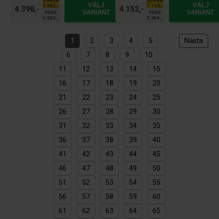
SPARA
SPARA
VÄLJ
VÄLJ
1.605,-
1.112,-
4.398,-
4.152,-
VARIANT
VARIANT
FÖRE
FÖRE
6.003,-
5.264,-
1
2
3
4
5
Nästa
6
7
8
9
10
11
12
13
14
15
16
17
18
19
20
21
22
23
24
25
26
27
28
29
30
31
32
33
34
35
36
37
38
39
40
41
42
43
44
45
46
47
48
49
50
51
52
53
54
55
56
57
58
59
60
61
62
63
64
65