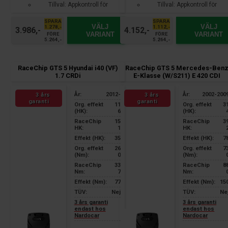
Tillval: Appkontroll för
Tillval: Appkontroll för
smartphone
smartphone
SPARA
SPARA
VÄLJ
VÄLJ
1.278,-
1.112,-
3.986,-
4.152,-
VARIANT
VARIANT
FÖRE
FÖRE
5.264,-
5.264,-
RaceChip GTS 5 Hyundai i40 (VF)
RaceChip GTS 5 Mercedes-Ben
1.7 CRDi
E-Klasse (W/S211) E 420 CDI
År:
2012-
År:
2002-200
3 års
3 års
garanti
garanti
Org. effekt
11
Org. effekt
3
(HK):
6
(HK):
RaceChip
15
RaceChip
3
HK:
1
HK:
Effekt (HK):
35
Effekt (HK):
7
Org. effekt
26
Org. effekt
7
(Nm):
0
(Nm):
RaceChip
33
RaceChip
8
Nm:
7
Nm:
Effekt (Nm):
77
Effekt (Nm):
15
TÜV:
Nej
TÜV:
Ne
3 års garanti
3 års garanti
endast hos
endast hos
Nardocar
Nardocar