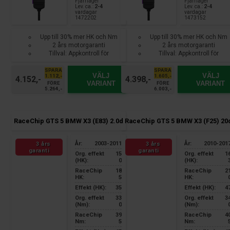
Fjärrlager
Fjärrlager
Lev. ca.:
2-4
Lev. ca.:
2-4
vardagar
vardagar
1472202
1473152
Upp till 30% mer HK och Nm
Upp till 30% mer HK och Nm
2 års motorgaranti
2 års motorgaranti
Tillval: Appkontroll för
Tillval: Appkontroll för
smartphone
smartphone
SPARA
SPARA
VÄLJ
VÄLJ
1.112,-
1.605,-
4.152,-
4.398,-
VARIANT
VARIANT
FÖRE
FÖRE
5.264,-
6.003,-
RaceChip GTS 5 BMW X3 (E83) 2.0d
RaceChip GTS 5 BMW X3 (F25) 20
År:
2003-2011
År:
2010-201
3 års
3 års
garanti
garanti
Org. effekt
15
Org. effekt
1
(HK):
0
(HK):
RaceChip
18
RaceChip
2
HK:
5
HK:
Effekt (HK):
35
Effekt (HK):
4
Org. effekt
33
Org. effekt
3
(Nm):
0
(Nm):
RaceChip
39
RaceChip
4
Nm:
5
Nm: