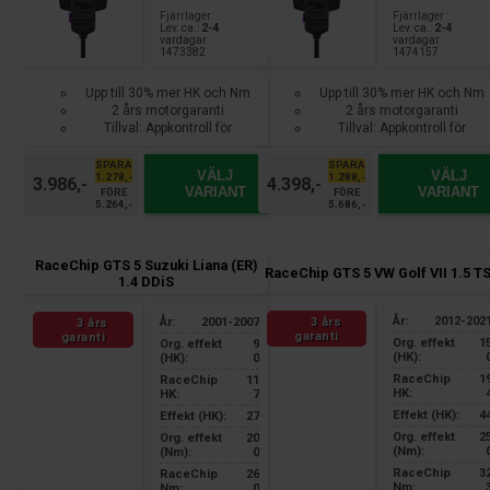
Fjärrlager
Fjärrlager
Lev. ca.:
2-4
Lev. ca.:
2-4
vardagar
vardagar
1473382
1474157
Upp till 30% mer HK och Nm
Upp till 30% mer HK och Nm
2 års motorgaranti
2 års motorgaranti
Tillval: Appkontroll för
Tillval: Appkontroll för
smartphone
smartphone
SPARA
SPARA
VÄLJ
VÄLJ
1.278,-
1.288,-
3.986,-
4.398,-
VARIANT
VARIANT
FÖRE
FÖRE
5.264,-
5.686,-
RaceChip GTS 5 Suzuki Liana (ER)
RaceChip GTS 5 VW Golf VII 1.5 TS
1.4 DDiS
År:
2012-202
3 års
År:
2001-2007
3 års
garanti
garanti
Org. effekt
1
Org. effekt
9
(HK):
(HK):
0
RaceChip
1
RaceChip
11
HK:
HK:
7
Effekt (HK):
4
Effekt (HK):
27
Org. effekt
2
Org. effekt
20
(Nm):
(Nm):
0
RaceChip
3
RaceChip
26
Nm:
Nm:
0