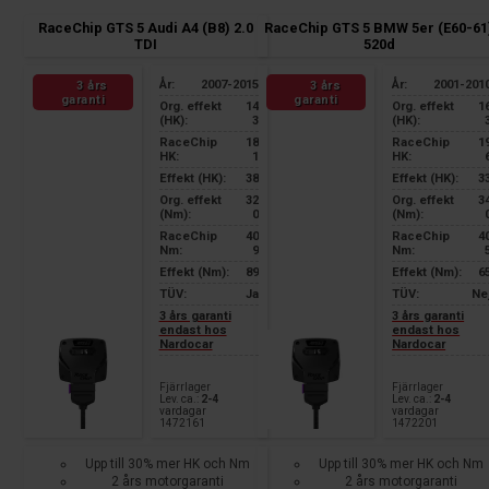
RaceChip GTS 5 Audi A4 (B8) 2.0
RaceChip GTS 5 BMW 5er (E60-61
TDI
520d
År:
2007-2015
År:
2001-201
3 års
3 års
garanti
garanti
Org. effekt
14
Org. effekt
1
(HK):
3
(HK):
RaceChip
18
RaceChip
1
HK:
1
HK:
Effekt (HK):
38
Effekt (HK):
3
Org. effekt
32
Org. effekt
3
(Nm):
0
(Nm):
RaceChip
40
RaceChip
4
Nm:
9
Nm:
Effekt (Nm):
89
Effekt (Nm):
6
TÜV:
Ja
TÜV:
Ne
3 års garanti
3 års garanti
endast hos
endast hos
Nardocar
Nardocar
Fjärrlager
Fjärrlager
Lev. ca.:
2-4
Lev. ca.:
2-4
vardagar
vardagar
1472161
1472201
Upp till 30% mer HK och Nm
Upp till 30% mer HK och Nm
2 års motorgaranti
2 års motorgaranti