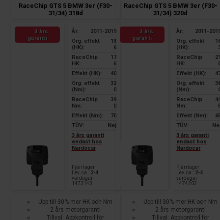
RaceChip GTS 5 BMW 3er (F30-
RaceChip GTS 5 BMW 3er (F30-
31/34) 318d
31/34) 320d
År:
2011-2019
År:
2011-201
3 års
3 års
garanti
garanti
Org. effekt
13
Org. effekt
1
(HK):
6
(HK):
RaceChip
17
RaceChip
2
HK:
6
HK:
Effekt (HK):
40
Effekt (HK):
4
Org. effekt
32
Org. effekt
3
(Nm):
0
(Nm):
RaceChip
39
RaceChip
4
Nm:
0
Nm:
Effekt (Nm):
70
Effekt (Nm):
6
TÜV:
Nej
TÜV:
Ne
3 års garanti
3 års garanti
endast hos
endast hos
Nardocar
Nardocar
Fjärrlager
Fjärrlager
Lev. ca.:
2-4
Lev. ca.:
2-4
vardagar
vardagar
1473143
1474202
Upp till 30% mer HK och Nm
Upp till 30% mer HK och Nm
2 års motorgaranti
2 års motorgaranti
Tillval: Appkontroll för
Tillval: Appkontroll för