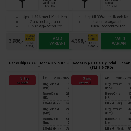
vardagar
vardagar
1472385
1474263
Upp till 30% mer HK och Nm
Upp till 30% mer HK och Nm
2 års motorgaranti
2 års motorgaranti
Tillval: Appkontroll för
Tillval: Appkontroll för
smartphone
smartphone
SPARA
SPARA
VÄLJ
VÄLJ
1.278,-
1.605,-
3.986,-
4.398,-
VARIANT
VARIANT
FÖRE
FÖRE
5.264,-
6.003,-
RaceChip GTS 5 Honda Civic X 1.5
RaceChip GTS 5 Hyundai Tucson
T
(TL) 1.6 CRDi
År:
2016-2022
År:
2015-202
3 års
3 års
garanti
garanti
Org. effekt
18
Org. effekt
1
(HK):
2
(HK):
RaceChip
23
RaceChip
1
HK:
4
HK:
Effekt (HK):
52
Effekt (HK):
4
Org. effekt
24
Org. effekt
3
(Nm):
0
(Nm):
RaceChip
31
RaceChip
4
Nm:
2
Nm:
Effekt (Nm):
72
Effekt (Nm):
8