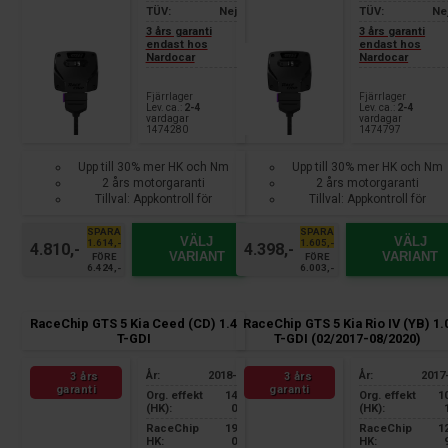
TÜV:
Nej
TÜV:
Ne
3 års garanti
3 års garanti
endast hos
endast hos
Nardocar
Nardocar
Fjärrlager
Fjärrlager
Lev. ca.:
2-4
Lev. ca.:
2-4
vardagar
vardagar
1474280
1474797
Upp till 30% mer HK och Nm
Upp till 30% mer HK och Nm
2 års motorgaranti
2 års motorgaranti
Tillval: Appkontroll för
Tillval: Appkontroll för
smartphone
smartphone
SPARA
SPARA
VÄLJ
VÄLJ
1.614,-
1.605,-
4.810,-
4.398,-
VARIANT
VARIANT
FÖRE
FÖRE
6.424,-
6.003,-
RaceChip GTS 5 Kia Ceed (CD) 1.4
RaceChip GTS 5 Kia Rio IV (YB) 1.
T-GDI
T-GDI (02/2017-08/2020)
År:
2018-
År:
2017
3 års
3 års
garanti
garanti
Org. effekt
14
Org. effekt
1
(HK):
0
(HK):
RaceChip
19
RaceChip
1
HK:
0
HK: