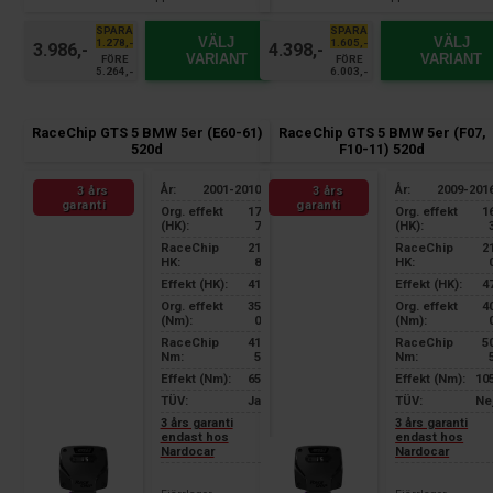
smartphone
smartphone
SPARA
SPARA
VÄLJ
VÄLJ
1.278,-
1.605,-
3.986,-
4.398,-
VARIANT
VARIANT
FÖRE
FÖRE
5.264,-
6.003,-
RaceChip GTS 5 BMW 5er (E60-61)
RaceChip GTS 5 BMW 5er (F07,
520d
F10-11) 520d
År:
2001-2010
År:
2009-201
3 års
3 års
garanti
garanti
Org. effekt
17
Org. effekt
1
(HK):
7
(HK):
RaceChip
21
RaceChip
2
HK:
8
HK:
Effekt (HK):
41
Effekt (HK):
4
Org. effekt
35
Org. effekt
4
(Nm):
0
(Nm):
RaceChip
41
RaceChip
5
Nm:
5
Nm:
Effekt (Nm):
65
Effekt (Nm):
10
TÜV:
Ja
TÜV:
Ne
3 års garanti
3 års garanti
endast hos
endast hos
Nardocar
Nardocar