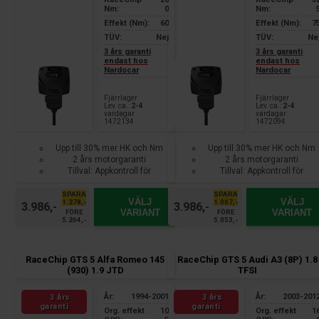
Nm:
0
Nm:
Effekt (Nm):
60
Effekt (Nm):
7
TÜV:
Nej
TÜV:
Ne
3 års garanti
3 års garanti
endast hos
endast hos
Nardocar
Nardocar
Fjärrlager
Fjärrlager
Lev. ca.:
2-4
Lev. ca.:
2-4
vardagar
vardagar
1472134
1472094
Upp till 30% mer HK och Nm
Upp till 30% mer HK och Nm
2 års motorgaranti
2 års motorgaranti
Tillval: Appkontroll för
Tillval: Appkontroll för
smartphone
smartphone
SPARA
SPARA
VÄLJ
VÄLJ
1.278,-
1.067,-
3.986,-
3.986,-
VARIANT
VARIANT
FÖRE
FÖRE
5.264,-
5.053,-
RaceChip GTS 5 Alfa Romeo 145
RaceChip GTS 5 Audi A3 (8P) 1.8
(930) 1.9 JTD
TFSI
År:
1994-2001
År:
2003-201
3 års
3 års
garanti
garanti
Org. effekt
10
Org. effekt
1