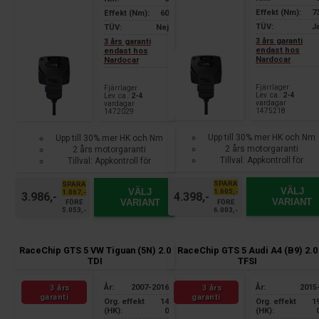
Effekt (Nm):
7
Effekt (Nm):
60
TÜV:
J
TÜV:
Nej
3 års garanti
3 års garanti
endast hos
endast hos
Nardocar
Nardocar
Fjärrlager
Fjärrlager
Lev. ca.:
2-4
Lev. ca.:
2-4
vardagar
vardagar
1475218
1472029
Upp till 30% mer HK och Nm
Upp till 30% mer HK och Nm
2 års motorgaranti
2 års motorgaranti
Tillval: Appkontroll för
Tillval: Appkontroll för
smartphone
smartphone
SPARA
SPARA
VÄLJ
VÄLJ
1.605,-
1.067,-
4.398,-
3.986,-
VARIANT
VARIANT
FÖRE
FÖRE
6.003,-
5.053,-
RaceChip GTS 5 VW Tiguan (5N) 2.0
RaceChip GTS 5 Audi A4 (B9) 2.0
TDI
TFSI
År:
2007-2016
År:
2015
3 års
3 års
garanti
garanti
Org. effekt
14
Org. effekt
1
(HK):
0
(HK):