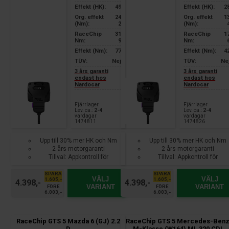
Effekt (HK):
49
Effekt (HK):
2
Org. effekt
24
Org. effekt
1
(Nm):
2
(Nm):
RaceChip
31
RaceChip
1
Nm:
9
Nm:
Effekt (Nm):
77
Effekt (Nm):
4
TÜV:
Nej
TÜV:
Ne
3 års garanti
3 års garanti
endast hos
endast hos
Nardocar
Nardocar
Fjärrlager
Fjärrlager
Lev. ca.:
2-4
Lev. ca.:
2-4
vardagar
vardagar
1474811
1474826
Upp till 30% mer HK och Nm
Upp till 30% mer HK och Nm
2 års motorgaranti
2 års motorgaranti
Tillval: Appkontroll för
Tillval: Appkontroll för
smartphone
smartphone
SPARA
SPARA
VÄLJ
VÄLJ
1.605,-
1.605,-
4.398,-
4.398,-
VARIANT
VARIANT
FÖRE
FÖRE
6.003,-
6.003,-
RaceChip GTS 5 Mazda 6 (GJ) 2.2
RaceChip GTS 5 Mercedes-Ben
D
M-Klasse (W164) ML 320 CDI