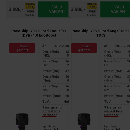
SPARA
SPARA
VÄLJ
VÄLJ
1.067,-
1.067,-
3.986,-
3.986,-
VARIANT
VARIANT
FÖRE
FÖRE
5.053,-
5.053,-
RaceChip GTS 5 Ford Focus '11
RaceChip GTS 5 Ford Kuga '13 2.
(DYB) 1.0 EcoBoost
TDCi
År:
2010-2018
År:
2012-202
3 års
3 års
garanti
garanti
Org. effekt
12
Org. effekt
1
(HK):
5
(HK):
RaceChip
16
RaceChip
1
HK:
2
HK:
Effekt (HK):
37
Effekt (HK):
3
Org. effekt
20
Org. effekt
3
(Nm):
0
(Nm):
RaceChip
26
RaceChip
4
Nm:
0
Nm:
Effekt (Nm):
60
Effekt (Nm):
6
TÜV:
Nej
TÜV:
Ne
3 års garanti
3 års garanti
endast hos
endast hos
Nardocar
Nardocar
Fjärrlager
Fjärrlager
Lev. ca.:
2-4
Lev. ca.:
2-4