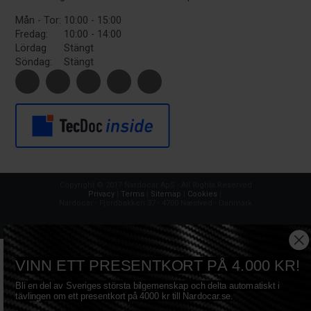
Mån - Tor:
10:00 - 15:00
Fredag:
10:00 - 14:00
Lördag
Stängt
Söndag:
Stängt
Copyright © 2017 Nardocar ApS - All Rights Reserved
Privacy
|
Terms
|
Sitemap
|
Cookies
|
Nardocar - Fjordbakken 37 - 4700 Næstved - Danmark
VINN ETT PRESENTKORT PÅ 4.000 KR!
Bli en del av Sveriges största bilgemenskap och delta automatiskt i
tävlingen om ett presentkort på 4000 kr till Nardocar.se.