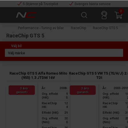
5 Stjärnor på Trustpilot
Sveriges bästa service
0
Performance - Tuning av bilar
RaceChip
RaceChip GTS 5
RaceChip GTS 5
RaceChip GTS 5 Alfa Romeo Mito
RaceChip GTS 5 VW T5 (7E/H/J) 2.
(955) 1.3 JTDM 16V
TDI
År:
2008-
År:
2003-201
3 års
3 års
garanti
garanti
Org. effekt
9
Org. effekt
1
(HK):
5
(HK):
RaceChip
12
RaceChip
1
HK:
4
HK:
Effekt (HK):
29
Effekt (HK):
3
Org. effekt
20
Org. effekt
2
(Nm):
0
(Nm):
RaceChip
26
RaceChip
3