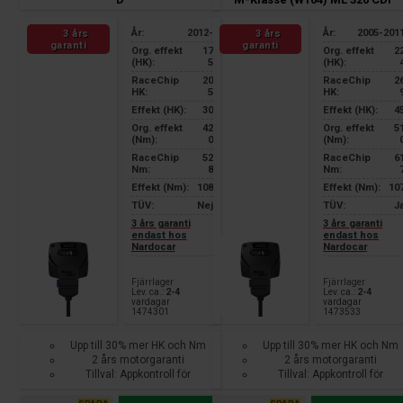
År:
2012-
År:
2005-201
3 års
3 års
garanti
garanti
Org. effekt
17
Org. effekt
2
(HK):
5
(HK):
RaceChip
20
RaceChip
2
HK:
5
HK:
Effekt (HK):
30
Effekt (HK):
4
Org. effekt
42
Org. effekt
5
(Nm):
0
(Nm):
RaceChip
52
RaceChip
6
Nm:
8
Nm:
Effekt (Nm):
108
Effekt (Nm):
10
TÜV:
Nej
TÜV:
J
3 års garanti
3 års garanti
endast hos
endast hos
Nardocar
Nardocar
Fjärrlager
Fjärrlager
Lev. ca.:
2-4
Lev. ca.:
2-4
vardagar
vardagar
1474301
1473533
Upp till 30% mer HK och Nm
Upp till 30% mer HK och Nm
2 års motorgaranti
2 års motorgaranti
Tillval: Appkontroll för
Tillval: Appkontroll för
smartphone
smartphone