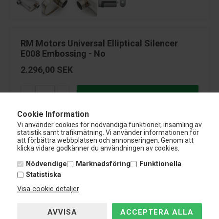
RM Motors Universal Elliptical Silencer
E008 Embossing - No
2.296,00
SEK
-
+
Cookie Information
Vi använder cookies för nödvändiga funktioner, insamling av
Betala med
statistik samt trafikmätning. Vi använder informationen för
att förbättra webbplatsen och annonseringen. Genom att
klicka vidare godkänner du användningen av cookies.
Nödvendige
Marknadsföring
Funktionella
Förväntad leveranstid:
4-8 vardagar
Statistiska
Fjärrlager
Visa cookie detaljer
3 års garanti endast hos Nardocar