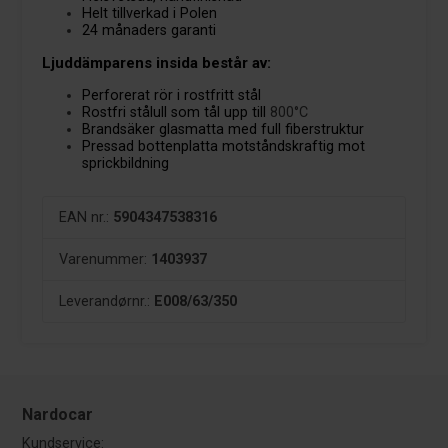
Helt tillverkad i Polen
24 månaders garanti
Ljuddämparens insida består av:
Perforerat rör i rostfritt stål
Rostfri stålull som tål upp till
800°C
Brandsäker glasmatta med full fiberstruktur
Pressad bottenplatta motståndskraftig mot
sprickbildning
EAN nr.:
5904347538316
Varenummer:
1403937
Leverandørnr.:
E008/63/350
Nardocar
Kundservice: