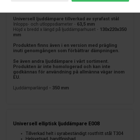
Leveringsinformation
Universell ljuddämpare tillverkad av syrafast stål
Inlopps- och utloppsdiameter -
63,5 mm
Höjd x bredd x längd på ljuddämparhuset -
130x220x350
mm
Produkten finns även i en version med prägling
inuti genomgången som förbättrar dämpningen.
Se även andra ljuddämpare i vårt sortiment.
Produkten är inte homologerad och kan inte
godkännas för användning på allmänna vägar inom
EU.
Ljuddämparlängd
- 350 mm
Universell elliptisk ljuddämpare E008
Tillverkad helt i syrabeständigt rostfritt stål T304
Helsvetsad, handfinishad