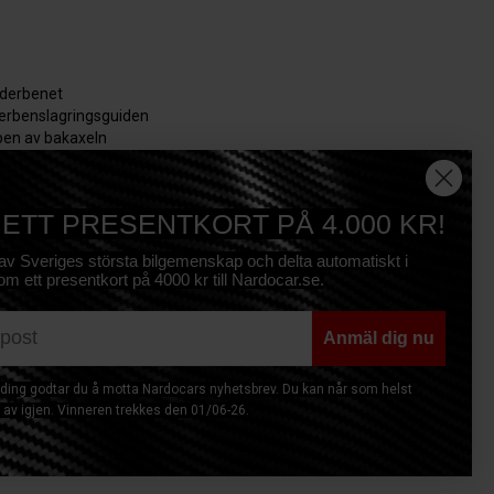
äderbenet
derbenslagringsguiden
en av bakaxeln
ångs guide
den för stötdämpare
 ETT PRESENTKORT PÅ 4.000 KR!
ig uppdaterad!
 av Sveriges största bilgemenskap och delta automatiskt i
om ett presentkort på 4000 kr till Nardocar.se.
tt få nyheter direkt i din inkorg
e
Anmäl dig nu
ing godtar du å motta Nardocars nyhetsbrev. Du kan når som helst
av igjen. Vinneren trekkes den 01/06-26.
Prenumerera