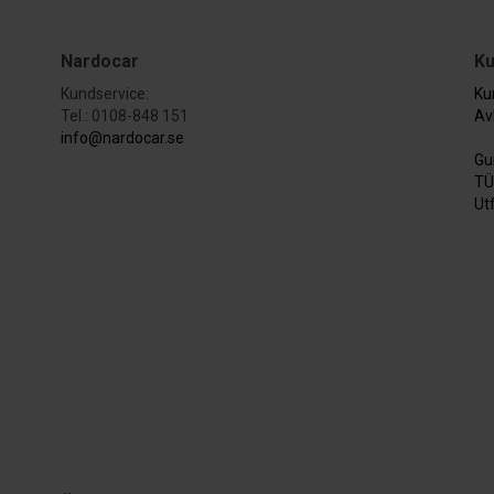
Nardocar
Ku
Kundservice:
Ku
Tel.: 0108-848 151
Av
info@nardocar.se
Gu
TÜ
Ut