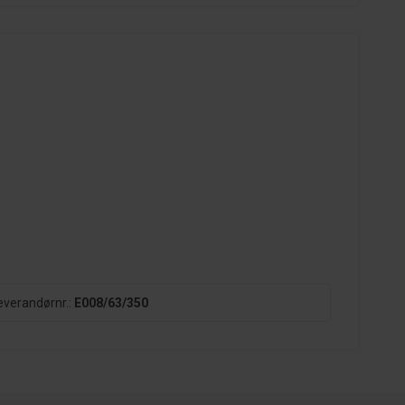
everandørnr.:
E008/63/350