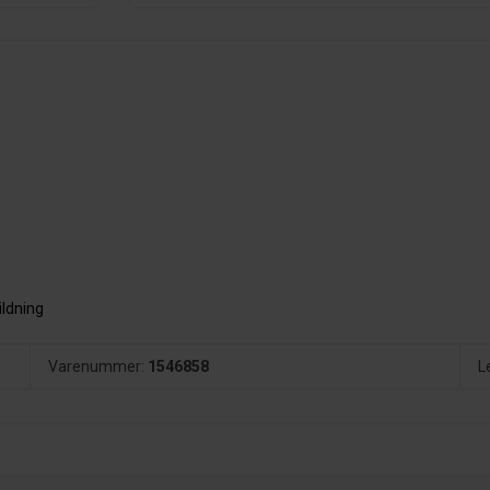
ildning
Varenummer:
1546858
L