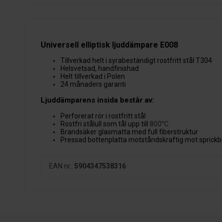
Universell elliptisk ljuddämpare E008
Tillverkad helt i syrabeständigt rostfritt stål T304
Helsvetsad, handfinishad
Helt tillverkad i Polen
24 månaders garanti
Ljuddämparens insida består av:
Perforerat rör i rostfritt stål
Rostfri stålull som tål upp till
800°C
Brandsäker glasmatta med full fiberstruktur
Pressad bottenplatta motståndskraftig mot sprickb
EAN nr.:
5904347538316