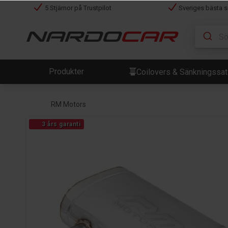
5 Stjärnor på Trustpilot
Sveriges bästa s
Produkter
Coilovers & Sänkningssa
RM Motors
3 års garanti