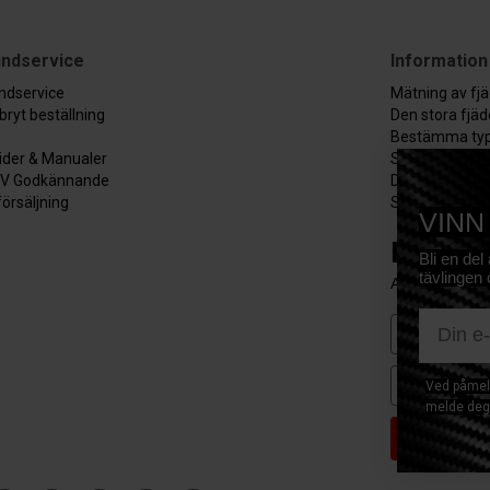
ndservice
Information
ndservice
Mätning av fj
bryt beställning
Den stora fjä
Bestämma typ
ider & Manualer
Stabilisatorst
V Godkännande
Den stora gui
försäljning
Se alla guider
VINN
Håll d
Bli en del
tävlingen 
Anmäl dig för a
E-mail
First Nam
Email
Ved påmeld
melde deg 