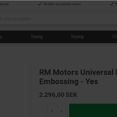
ervice
90 000+ produkter online
P
Tuning
Styling
T
ts
RM Motors Universal E
Embossing - Yes
2.296,00
SEK
-
+