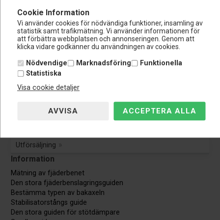
Kundservice:
Cookie Information
Tel.: 0108-848 151
info@nardocar.se
Vi använder cookies för nödvändiga funktioner, insamling av
statistik samt trafikmätning. Vi använder informationen för
Kundservice
att förbättra webbplatsen och annonseringen. Genom att
klicka vidare godkänner du användningen av cookies.
Kundservice
Nödvendige
Marknadsföring
Funktionella
Avbryt beställning
Statistiska
Visa cookie detaljer
Guider & Manualer
TÜV Godkännande
Utförsäljning
Information
Mätning av fjäderbenet
Den stora fjäderbenslagringsguiden
Bestämma typen av bakaxeln
Stabilisatorstångs guide
Den stora guiden för stötdämpare