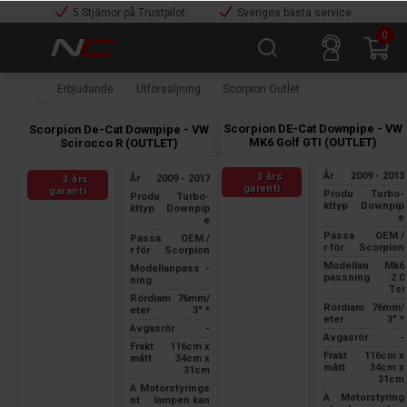
5 Stjärnor på Trustpilot
Sveriges bästa service
0
Erbjudande
Utförsäljning
Scorpion Outlet
Scorpion DE-Cat Downpipe - VW
Scorpion De-Cat Downpipe - VW
MK6 Golf GTI (OUTLET)
Scirocco R (OUTLET)
År
2009 - 2013
3 års
År
2009 - 2017
3 års
garanti
garanti
Produ
Turbo-
Produ
Turbo-
kttyp
Downpip
kttyp
Downpip
e
e
Passa
OEM /
Passa
OEM /
r för
Scorpion
r för
Scorpion
Modellan
Mk6
Modellanpass
-
passning
2.0
ning
Tsi
Rördiam
76mm/
Rördiam
76mm/
eter
3" *
eter
3" *
Avgasrör
-
Avgasrör
-
Frakt
116cm x
Frakt
116cm x
mått
34cm x
mått
34cm x
31cm
31cm
A
Motorstyrings
A
Motorstyring
nt
lampen kan