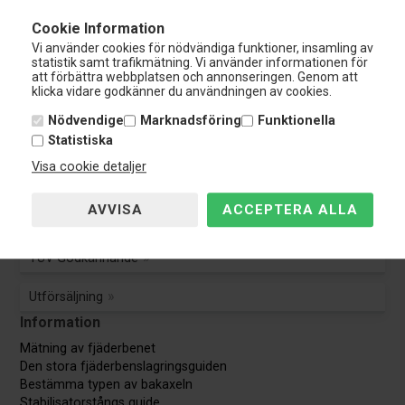
Nardocar
Cookie Information
Kundservice:
Vi använder cookies för nödvändiga funktioner, insamling av
Tel.: 0108-848 151
statistik samt trafikmätning. Vi använder informationen för
info@nardocar.se
att förbättra webbplatsen och annonseringen. Genom att
Kundservice
klicka vidare godkänner du användningen av cookies.
Nödvendige
Marknadsföring
Funktionella
Kundservice
Statistiska
Avbryt beställning
Visa cookie detaljer
Guider & Manualer
TÜV Godkännande
Utförsäljning
Information
Mätning av fjäderbenet
Den stora fjäderbenslagringsguiden
Bestämma typen av bakaxeln
Stabilisatorstångs guide