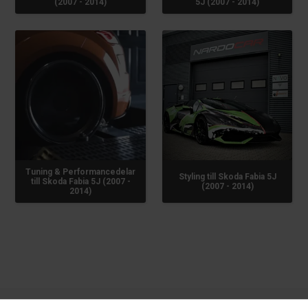
(2007 - 2014)
5J (2007 - 2014)
Tuning & Performancedelar
Styling till Skoda Fabia 5J
till Skoda Fabia 5J (2007 -
(2007 - 2014)
2014)