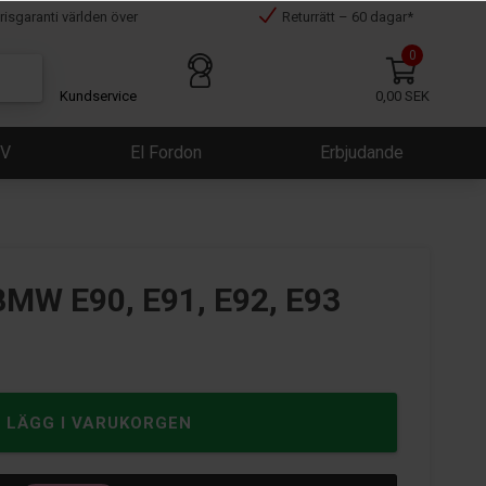
risgaranti världen över
Returrätt – 60 dagar*
0
Kundservice
0,00 SEK
ÜV
El Fordon
Erbjudande
BMW E90, E91, E92, E93