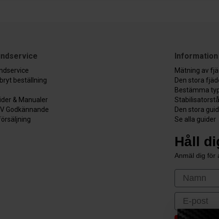
ndservice
Information
ndservice
Mätning av fj
bryt beställning
Den stora fjä
Bestämma typ
ider & Manualer
Stabilisatorst
V Godkännande
Den stora gui
försäljning
Se alla guider
Håll d
Anmäl dig för a
First Nam
Email