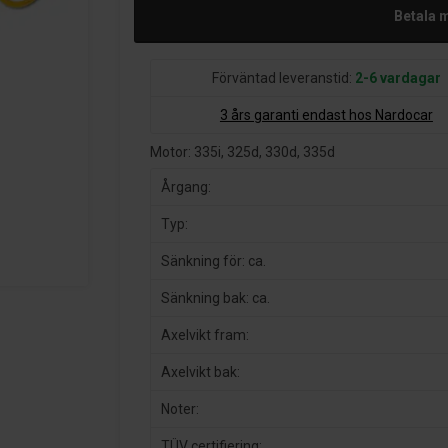
Betala 
Förväntad leveranstid:
2-6 vardagar
3 års garanti endast hos Nardocar
Motor: 335i, 325d, 330d, 335d
Årgang:
Typ:
Sänkning för: ca.
Sänkning bak: ca.
Axelvikt fram:
Axelvikt bak:
Noter:
TÜV certifiering: