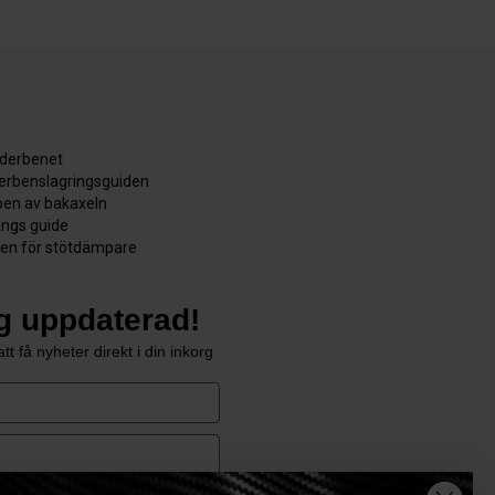
äderbenet
derbenslagringsguiden
en av bakaxeln
ångs guide
den för stötdämpare
ig uppdaterad!
tt få nyheter direkt i din inkorg
e