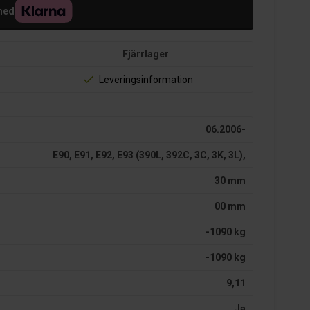
med
Fjärrlager
Leveringsinformation
06.2006-
E90, E91, E92, E93 (390L, 392C, 3C, 3K, 3L),
30 mm
00 mm
-1090 kg
-1090 kg
9,11
Ja