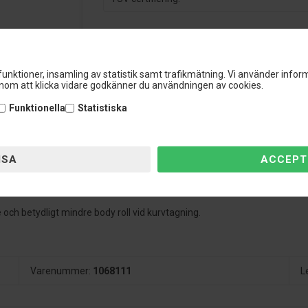
unktioner, insamling av statistik samt trafikmätning. Vi använder inform
om att klicka vidare godkänner du användningen av cookies.
Funktionella
Statistiska
änkning på ca: 20 mm både fram och bak, men på vissa modeller är sänkn
r och stötdämpare för att ge dig bästa resultat när de installerats.
passa din bil utan även för att uppnå önskad sänkning.
d högkvalitativa tätningar.
e och betydligt mindre body roll vid kurvtagning.
Varenummer:
1068111
L