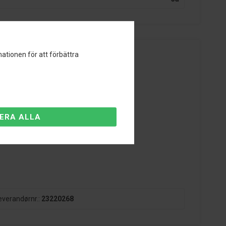
ationen för att förbättra
ing med upp till 60 mm möjlig.
everandørnr.:
23220268