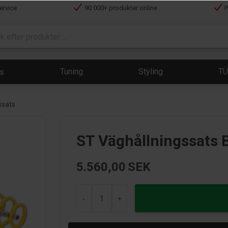
ervice
90 000+ produkter online
P
Tuning
Styling
T
ts
ssats
ST Väghållningssats 
5.560,00
SEK
-
+