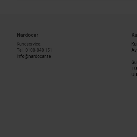
Nardocar
Ku
Kundservice:
Ku
Tel.: 0108-848 151
Av
info@nardocar.se
Gu
TÜ
Ut