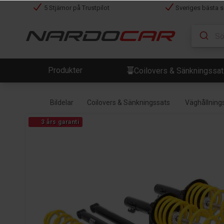
5 Stjärnor på Trustpilot
Sveriges bästa s
Produkter
Coilovers & Sänkningssa
Bildelar
Coilovers & Sänkningssats
Väghållning
3 års garanti