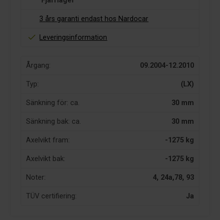
Fjärrlager
3 års garanti endast hos Nardocar
Leveringsinformation
Årgang:
09.2004-12.2010
Typ:
(LX)
Sänkning för: ca.
30 mm
Sänkning bak: ca.
30 mm
Axelvikt fram:
-1275 kg
Axelvikt bak:
-1275 kg
Noter:
4, 24a,78, 93
TÜV certifiering:
Ja