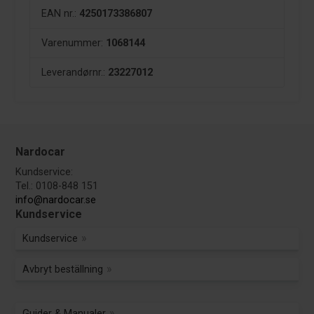
EAN nr.:
4250173386807
Varenummer:
1068144
Leverandørnr.:
23227012
Nardocar
Kundservice:
Tel.: 0108-848 151
info@nardocar.se
Kundservice
Kundservice
Avbryt beställning
Guider & Manualer