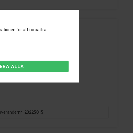
ationen för att förbättra
ing med upp till 60 mm möjlig.
everandørnr.:
23225015