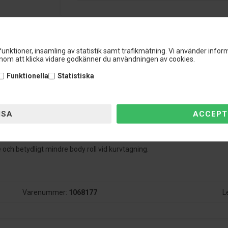
unktioner, insamling av statistik samt trafikmätning. Vi använder inform
om att klicka vidare godkänner du användningen av cookies.
Funktionella
Statistiska
änkning på ca: 20 mm både fram och bak, men på vissa modeller är sänkn
r och stötdämpare för att ge dig bästa resultat när de installerats.
passa din bil utan även för att uppnå önskad sänkning.
d högkvalitativa tätningar.
e och betydligt mindre body roll vid kurvtagning.
Varenummer:
1068177
L