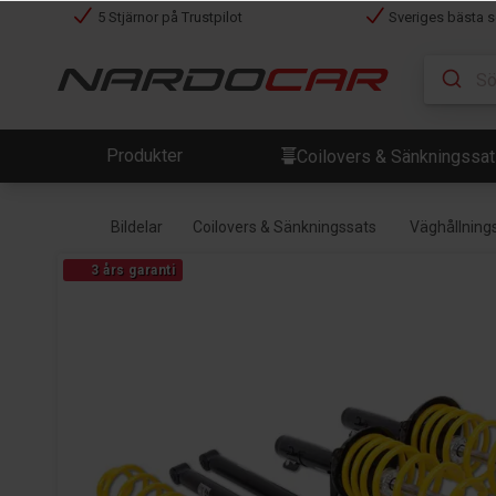
5 Stjärnor på Trustpilot
Sveriges bästa s
Produkter
Coilovers & Sänkningssa
Bildelar
Coilovers & Sänkningssats
Väghållning
3 års garanti