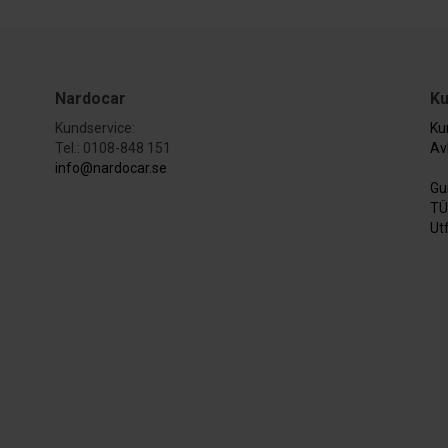
Nardocar
Ku
Kundservice:
Ku
Tel.: 0108-848 151
Av
info@nardocar.se
Gu
TÜ
Ut