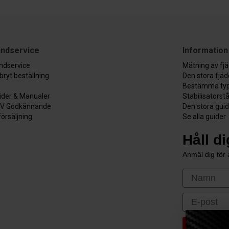
ndservice
Information
ndservice
Mätning av fj
bryt beställning
Den stora fjä
Bestämma typ
ider & Manualer
Stabilisatorst
V Godkännande
Den stora gui
försäljning
Se alla guider
Håll d
Anmäl dig för a
First Nam
Email