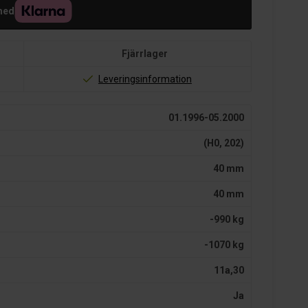
med
Fjärrlager
Leveringsinformation
01.1996-05.2000
(H0, 202)
40 mm
40 mm
-990 kg
-1070 kg
11a,30
Ja