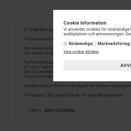
Cookie Information
Vi använder cookies för nödvändiga f
ST Väghållningssatser
webbplatsen och annonseringen. Gen
Prestanda och stil:
Nödvendige
Marknadsföring
Beroende på bil och modell så ger ST sport fjädring en s
Visa cookie detaljer
Var vänlig och läs informationen före du beställer.
Perfekt fjädrings setup
ST sport fjädringspaket innehåller perfekt matchade fjädra
Den för inställda dämpningen är inte bara inställd för att 
Varje kit består av låg friktions och gastäta dämparhus me
Installerade kan du förvänta dig att din bil känns sportigar
Vi erbjuder 2 års garanti på alla ST Väghållningssatser
EAN nr.:
4250173330596