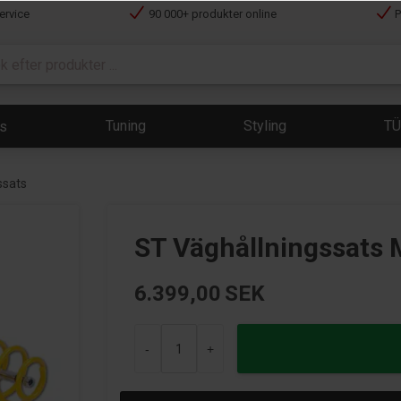
ervice
90 000+ produkter online
P
Tuning
Styling
T
ts
ssats
ST Väghållningssats 
6.399,00
SEK
-
+