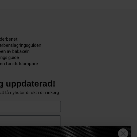
äderbenet
derbenslagringsguiden
en av bakaxeln
ångs guide
den för stötdämpare
ig uppdaterad!
tt få nyheter direkt i din inkorg
e
Prenumerera