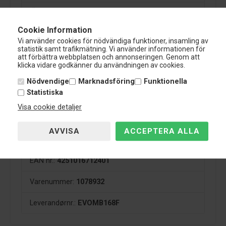
TÜV certifiering:
Nej
Cookie Information
Vi använder cookies för nödvändiga funktioner, insamling av
statistik samt trafikmätning. Vi använder informationen för
TA Technix sänkningssats till Mercedes E-Klasse är
att förbättra webbplatsen och annonseringen. Genom att
producerad av härdat stål. Sänkningssats värms och
klicka vidare godkänner du användningen av cookies.
kyls flera gånger för att få den optimala hårdheten för
Nödvendige
Marknadsföring
Funktionella
alla sänkningar.
Statistiska
Alla sänkningssatser är grundad och därefter
Visa cookie detaljer
pulverlackerad.
Det är en 2-års garanti på alla TA-Technix sänkningssats
till Mercedes E-Klasse.
EAN nr.:
4251016712401
Varenummer:
1078932
Leverandørnr.:
EVOMB168F