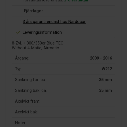
Förväntad leveranstid:
2-8 vardagar
Fjärrlager
3 års garanti endast hos Nardocar
Leveringsinformation
8-Zyl. + 300/350er Blue TEC
Without 4-Matic, Airmatic
Årgang:
2009 - 2016
Typ:
W212
Sänkning för: ca.
35 mm
Sänkning bak: ca.
35 mm
Axelvikt fram:
Axelvikt bak:
Noter: