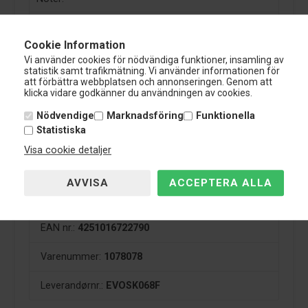
TÜV certifiering:
Ja
Cookie Information
Vi använder cookies för nödvändiga funktioner, insamling av
statistik samt trafikmätning. Vi använder informationen för
att förbättra webbplatsen och annonseringen. Genom att
TA Technix sänkningssats till Skoda Octavia är
klicka vidare godkänner du användningen av cookies.
producerad av härdat stål. Sänkningssats värms och
kyls flera gånger för att få den optimala hårdheten för
Nödvendige
Marknadsföring
Funktionella
alla sänkningar.
Statistiska
Alla sänkningssatser är grundad och därefter
Visa cookie detaljer
pulverlackerad.
Det är en 2-års garanti på alla TA-Technix sänkningssats
till Skoda Octavia.
EAN nr.:
4251016722790
Varenummer:
1078078
Leverandørnr.:
EVOSK068F