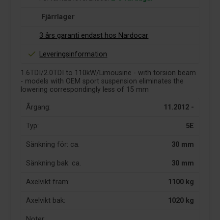
Fjärrlager
3 års garanti endast hos Nardocar
Leveringsinformation
1.6TDI/2.0TDI to 110kW/Limousine - with torsion beam
- models with OEM sport suspension eliminates the
lowering correspondingly less of 15 mm
Årgang:
11.2012 -
Typ:
5E
Sänkning för: ca.
30 mm
Sänkning bak: ca.
30 mm
Axelvikt fram:
1100 kg
Axelvikt bak:
1020 kg
Noter: