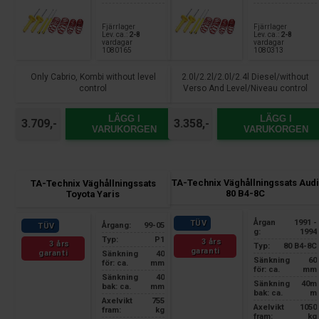
Fjärrlager
Fjärrlager
Lev. ca.:
2-8
Lev. ca.:
2-8
vardagar
vardagar
1080165
1080313
Only Cabrio, Kombi without level
2.0l/2.2l/2.0l/2.4l Diesel/without
control
Verso And Level/Niveau control
LÄGG I
LÄGG I
3.709,-
3.358,-
VARUKORGEN
VARUKORGEN
TA-Technix Väghållningssats Audi
TA-Technix Väghållningssats
80 B4-8C
Toyota Yaris
Årgan
1991 -
TÜV
Årgang:
99-05
TÜV
g:
1994
Typ:
P1
3 års
3 års
Typ:
80 B4-8C
garanti
garanti
Sänkning
40
Sänkning
60
för: ca.
mm
för: ca.
mm
Sänkning
40
Sänkning
40m
bak: ca.
mm
bak: ca.
m
Axelvikt
755
Axelvikt
1050
fram:
kg
fram:
kg