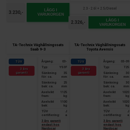
2.3 - 2.6l + 2.5/Diesel
LÄGG I
3.230,-
VARUKORGEN
LÄGG I
2.326,-
VARUKORGEN
TA-Technix Väghållningssats
TA-Technix Väghållningssats
Saab 9-3
Toyota Avensis
Årgang:
03-
Årgang:
03-09
TÜV
TÜV
Typ:
YS3F
Typ:
T25
3 års
3 års
garanti
garanti
Sänkning
35
Sänkning
30
för: ca.
mm
för: ca.
mm
Sänkning
25
Sänkning
30
bak: ca.
mm
bak: ca.
mm
Axelvikt
1125
Axelvikt
1020
fram:
kg
fram:
kg
Axelvikt
1100
Axelvikt
1020
bak:
kg
bak:
kg
TÜV
J
TÜV
J
certifiering:
a
certifiering:
a
3 års garanti
3 års garanti
endast hos
endast hos
Nardocar
Nardocar