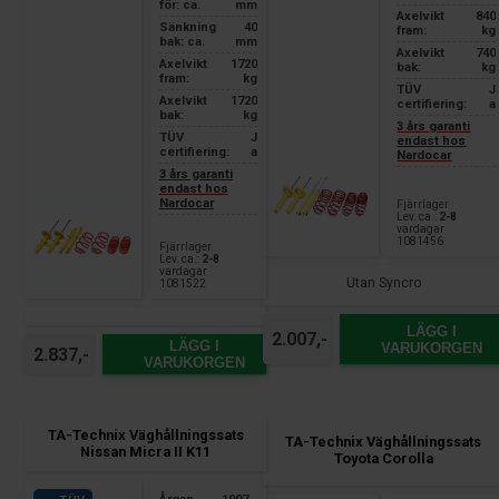
för: ca.
mm
Axelvikt
840
Sänkning
40
fram:
kg
bak: ca.
mm
Axelvikt
740
Axelvikt
1720
bak:
kg
fram:
kg
TÜV
J
Axelvikt
1720
certifiering:
a
bak:
kg
3 års garanti
TÜV
J
endast hos
certifiering:
a
Nardocar
3 års garanti
endast hos
Nardocar
Fjärrlager
Lev. ca.:
2-8
vardagar
1081456
Fjärrlager
Lev. ca.:
2-8
vardagar
Utan Syncro
1081522
LÄGG I
2.007,-
LÄGG I
VARUKORGEN
2.837,-
VARUKORGEN
TA-Technix Väghållningssats
TA-Technix Väghållningssats
Nissan Micra II K11
Toyota Corolla