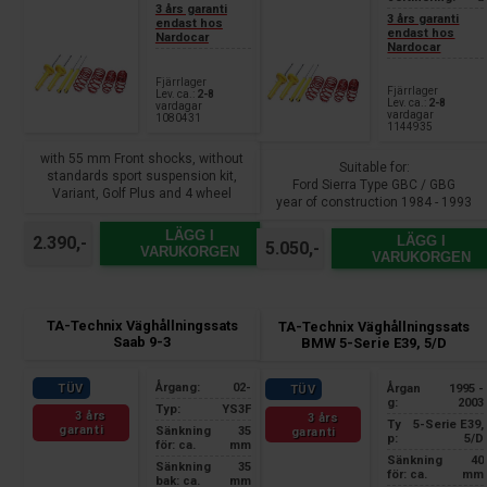
3 års garanti
3 års garanti
endast hos
endast hos
Nardocar
Nardocar
Fjärrlager
Fjärrlager
Lev. ca.:
2-8
Lev. ca.:
2-8
vardagar
vardagar
1080431
1144935
with 55 mm Front shocks, without
Suitable for:
standards sport suspension kit,
Ford Sierra Type GBC / GBG
Variant, Golf Plus and 4 wheel
year of construction 1984 - 1993
drive/4/Motion
with cylindrical VA spring
LÄGG I
LÄGG I
2.390,-
5.050,-
VARUKORGEN
VARUKORGEN
TA-Technix Väghållningssats
TA-Technix Väghållningssats
Saab 9-3
BMW 5-Serie E39, 5/D
Årgang:
02-
TÜV
Årgan
1995 -
TÜV
g:
2003
Typ:
YS3F
3 års
3 års
Ty
5-Serie E39,
garanti
Sänkning
35
garanti
p:
5/D
för: ca.
mm
Sänkning
40
Sänkning
35
för: ca.
mm
bak: ca.
mm