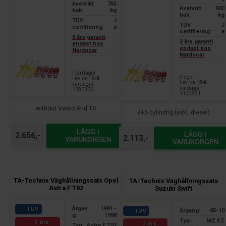
Axelvikt
755
Axelvikt
900
bak:
kg
bak:
kg
TÜV
J
TÜV
J
certifiering:
a
certifiering:
a
3 års garanti
3 års garanti
endast hos
endast hos
Nardocar
Nardocar
Fjärrlager
I lager
Lev. ca.:
2-8
Lev. ca.:
2-8
vardagar
vardagar
1080306
1133821
without Verso And TS
4+5-cylindrig (exkl. diesel)
LÄGG I
LÄGG I
2.656,-
2.113,-
VARUKORGEN
VARUKORGEN
TA-Technix Väghållningssats Opel
TA-Technix Väghållningssats
Astra F T92
Suzuki Swift
Årgan
1991 -
TÜV
Årgang:
05-10
TÜV
g:
1998
Typ:
MZ EZ
3 års
3 års
Typ:
Astra F T92