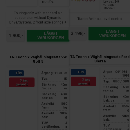
Lev. ca.:
2-8
1079374
vardagar
1079571
Touring/only with standard air
suspension without Dynamic
Turnier/without level control
Drive/System. 2 front axle springs +
2 dampers
LÄGG I
3.198,-
LÄGG I
1.900,-
VARUKORGEN
VARUKORGEN
TA Technix Väghållningssats Ford
TA-Technix Väghållningssats VW
Sierra
Golf 5
Årgan
04/1984 -
TÜV
Årgang:
11.03-08
TÜV
g:
1993
Typ:
1K
3 års
3 års
Typ:
GBC / GBG
garanti
garanti
Sänkning
40m
Sänkning
60m
för: ca.
m
för: ca.
m
Sänkning
40m
Sänkning
40m
bak: ca.
m
bak: ca.
m
Axelvikt
1010
Axelvikt
850k
fram:
kg
fram:
g
Axelvikt
980k
Axelvikt
900k
bak:
g
bak:
g
TÜV
J
TÜV
J
certifiering:
a
certifiering:
a