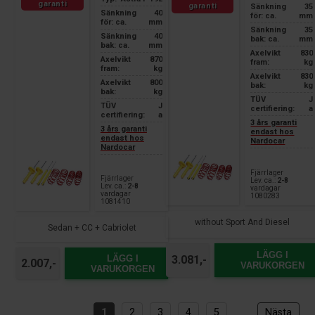
garanti
garanti
Sänkning
35
Sänkning
40
för: ca.
mm
för: ca.
mm
Sänkning
35
Sänkning
40
bak: ca.
mm
bak: ca.
mm
Axelvikt
830
Axelvikt
870
fram:
kg
fram:
kg
Axelvikt
830
Axelvikt
800
bak:
kg
bak:
kg
TÜV
J
TÜV
J
certifiering:
a
certifiering:
a
3 års garanti
3 års garanti
endast hos
endast hos
Nardocar
Nardocar
Fjärrlager
Fjärrlager
Lev. ca.:
2-8
Lev. ca.:
2-8
vardagar
vardagar
1080283
1081410
without Sport And Diesel
Sedan + CC + Cabriolet
LÄGG I
LÄGG I
3.081,-
2.007,-
VARUKORGEN
VARUKORGEN
1
2
3
4
5
Nästa