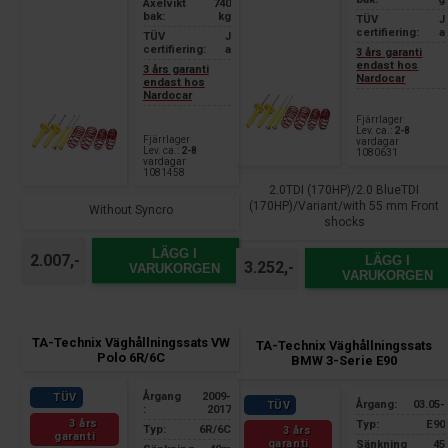
Axelvikt
740
bak:
kg
TÜV
J
certifiering:
a
TÜV
J
certifiering:
a
3 års garanti
endast hos
3 års garanti
Nardocar
endast hos
Nardocar
Fjärrlager
Lev. ca.:
2-8
Fjärrlager
vardagar
Lev. ca.:
2-8
1080631
vardagar
1081458
2.0TDI (170HP)/2.0 BlueTDI
(170HP)/Variant/with 55 mm Front
Without Syncro
shocks
LÄGG I
2.007,-
LÄGG I
3.252,-
VARUKORGEN
VARUKORGEN
TA-Technix Väghållningssats VW
TA-Technix Väghållningssats
Polo 6R/6C
BMW 3-Serie E90
Årgang
2009-
TÜV
Årgang:
03.05-
TÜV
:
2017
3 års
Typ:
E90
Typ:
6R/6C
3 års
garanti
garanti
Sänkning
45