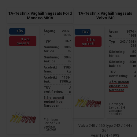
TA-Technix Väghållningssats Ford
TA-Technix Väghållningssats
Mondeo MKIV
Volvo 240
Årgang
2007-
TÜV
Årgan
1974 -
TÜV
:
2015
g:
1993
3 års
3 års
Typ:
BA7
Typ
242 / 244 /
garanti
garanti
:
264
Sänkning
30m
för: ca.
m
Sänkning
50
för: ca.
mm
Sänkning
30m
bak: ca.
m
Sänkning
40m
bak: ca.
m
Axelvikt
1185
fram:
kg
TÜV
J
certifiering:
a
Axelvikt
1161-
bak:
1190kg
3 års garanti
endast hos
TÜV
J
Nardocar
certifiering:
a
3 års garanti
endast hos
Fjärrlager
Nardocar
Lev. ca.:
2-8
vardagar
1133898
Fjärrlager
Lev. ca.:
2-8
Volvo 240 / 260 type 242 / 244 /
vardagar
1080905
264
year 1974 - 1993