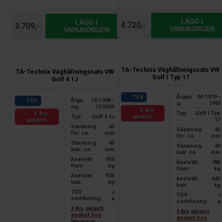
without station wagon
LÄGG I
LÄGG I
4.720,-
3.709,-
VARUKORGEN
VARUKORGEN
TA-Technix Väghållningssats VW
TA-Technix Väghållningssats VW
Golf I Typ 17
Golf 4 1J
Årgan
09.1979 -
TÜV
Årga
12/1998 -
TÜV
g:
1993
ng:
11/2003
3 års
Typ
Golf I Typ
3 års
garanti
Typ:
Golf 4 1J
:
17
garanti
Sänkning
40
Sänkning
40
för: ca.
mm
för: ca.
mm
Sänkning
40
Sänkning
40
bak: ca.
mm
bak: ca.
mm
Axelvikt
930
Axelvikt
785
fram:
kg
fram:
kg
Axelvikt
925
Axelvikt
640
bak:
kg
bak:
kg
TÜV
J
TÜV
J
certifiering:
a
certifiering:
a
3 års garanti
3 års garanti
endast hos
endast hos
Nardocar