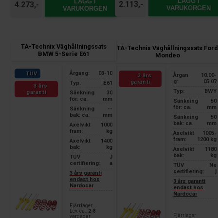
LÄGG I
LÄGG I
2.113,-
4.273,-
VARUKORGEN
VARUKORGEN
TA-Technix Väghållningssats
TA-Technix Väghållningssats For
BMW 5-Serie E61
Mondeo
Årgang:
03-10
TÜV
Årgan
10.00-
3 års
g:
05.07
garanti
Typ:
E61
3 års
Typ:
BWY
garanti
Sänkning
30
för: ca.
mm
Sänkning
50
för: ca.
mm
Sänkning
--
bak: ca.
mm
Sänkning
50
bak: ca.
mm
Axelvikt
1000
fram:
kg
Axelvikt
1005-
fram:
1200 kg
Axelvikt
1400
bak:
kg
Axelvikt
1180
bak:
kg
TÜV
J
certifiering:
a
TÜV
Ne
certifiering:
j
3 års garanti
endast hos
3 års garanti
Nardocar
endast hos
Nardocar
Fjärrlager
Lev. ca.:
2-8
Fjärrlager
vardagar