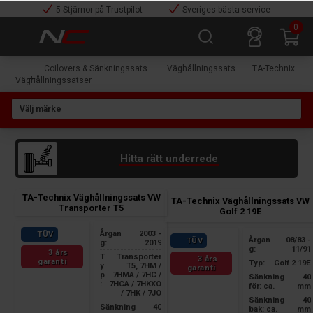
5 Stjärnor på Trustpilot
Sveriges bästa service
0
Coilovers & Sänkningssats
Väghållningssats
TA-Technix
Väghållningssatser
Hitta rätt underrede
TA-Technix Väghållningssats VW
TA-Technix Väghållningssats VW
Transporter T5
Golf 2 19E
Årgan
2003 -
TÜV
Årgan
08/83 -
TÜV
g:
2019
g:
11/91
3 års
T
Transporter
3 års
garanti
Typ:
Golf 2 19E
y
T5, 7HM /
garanti
p
7HMA / 7HC /
Sänkning
40
:
7HCA / 7HKXO
för: ca.
mm
/ 7HK / 7JO
Sänkning
40
Sänkning
40
bak: ca.
mm