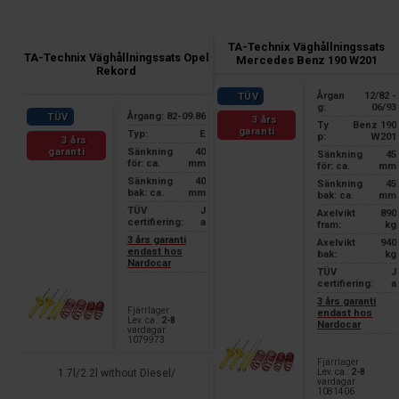
TA-Technix Väghållningssats
TA-Technix Väghållningssats Opel
Mercedes Benz 190 W201
Rekord
Årgan
12/82 -
TÜV
g:
06/93
Årgang:
82-09.86
TÜV
3 års
Ty
Benz 190
garanti
Typ:
E
p:
W201
3 års
garanti
Sänkning
40
Sänkning
45
för: ca.
mm
för: ca.
mm
Sänkning
40
Sänkning
45
bak: ca.
mm
bak: ca.
mm
TÜV
J
Axelvikt
890
certifiering:
a
fram:
kg
3 års garanti
Axelvikt
940
endast hos
bak:
kg
Nardocar
TÜV
J
certifiering:
a
3 års garanti
Fjärrlager
endast hos
Lev. ca.:
2-8
Nardocar
vardagar
1079973
Fjärrlager
Lev. ca.:
2-8
1.7l/2.2l without Diesel/
vardagar
1081406