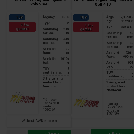
Volvo S60
Golf 4 1J
Årgang:
00-09
Årga
12/1998 -
TÜV
TÜV
ng:
11/2003
Typ:
R
3 års
3 års
Typ:
Golf 4 1J
garanti
Sänkning
35m
garanti
för: ca.
m
Sänkning
40
för: ca.
mm
Sänkning
25m
bak: ca.
m
Sänkning
40
bak: ca.
mm
Axelvikt
1120
fram:
kg
Axelvikt
930 -
fram:
990 kg
Axelvikt
1010k
bak:
g
Axelvikt
925
bak:
kg
TÜV
J
certifiering:
a
TÜV
J
certifiering:
a
3 års garanti
endast hos
3 års garanti
Nardocar
endast hos
Nardocar
Fjärrlager
Lev. ca.:
2-8
Fjärrlager
vardagar
Lev. ca.:
2-8
1080367
vardagar
1081489
Without AWD-models