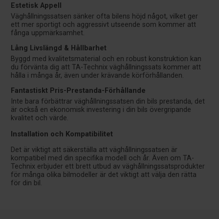
Estetisk Appell
Väghållningssatsen sänker ofta bilens höjd något, vilket ger
ett mer sportigt och aggressivt utseende som kommer att
fånga uppmärksamhet.
Lång Livslängd & Hållbarhet
Byggd med kvalitetsmaterial och en robust konstruktion kan
du förvänta dig att TA-Technix väghållningssats kommer att
hålla i många år, även under krävande körförhållanden.
Fantastiskt Pris-Prestanda-Förhållande
Inte bara förbättrar väghållningssatsen din bils prestanda, det
är också en ekonomisk investering i din bils övergripande
kvalitet och värde.
Installation och Kompatibilitet
Det är viktigt att säkerställa att väghållningssatsen är
kompatibel med din specifika modell och år. Även om TA-
Technix erbjuder ett brett utbud av väghållningssatsprodukter
för många olika bilmodeller är det viktigt att välja den rätta
för din bil.