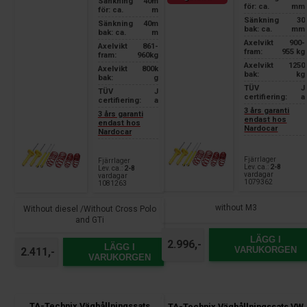
Sänkning
40m
för: ca.
mm
för: ca.
m
Sänkning
30
Sänkning
40m
bak: ca.
mm
bak: ca.
m
Axelvikt
900-
Axelvikt
861-
fram:
955 kg
fram:
960kg
Axelvikt
1250
Axelvikt
800k
bak:
kg
bak:
g
TÜV
J
TÜV
J
certifiering:
a
certifiering:
a
3 års garanti
3 års garanti
endast hos
endast hos
Nardocar
Nardocar
Fjärrlager
Fjärrlager
Lev. ca.:
2-8
Lev. ca.:
2-8
vardagar
vardagar
1079362
1081263
without M3
Without diesel /Without Cross Polo
and GTi
LÄGG I
2.996,-
LÄGG I
VARUKORGEN
2.411,-
VARUKORGEN
TA-Technix Väghållningssats
TA-Technix Väghållningssats VW