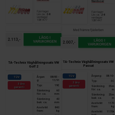
Nardocar
Fjärrlager
Fjärrlager
Lev. ca.:
2-8
Lev. ca.:
2-8
vardagar
vardagar
1081477
1081447
Med främre fjäderben
LÄGG I
2.113,-
LÄGG I
VARUKORGEN
2.007,-
VARUKORGEN
TA-Technix Väghållningssats VW
TA-Technix Väghållningssats VW
Passat
Golf 2
Årgang:
08.10-
TÜV
Årgan
08/83 -
TÜV
g:
11/91
Typ:
3C
3 års
3 års
Typ:
19E
garanti
Sänkning
35m
garanti
för: ca.
m
Sänkning
60
för: ca.
mm
Sänkning
25m
bak: ca.
m
Sänkning
40
bak: ca.
mm
Axelvikt
1170
fram:
kg
Axelvikt
840
fram:
kg
Axelvikt
1170k
bak:
g