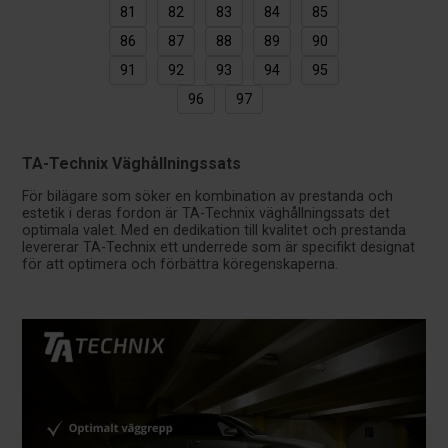
81
82
83
84
85
86
87
88
89
90
91
92
93
94
95
96
97
TA-Technix Väghållningssats
För bilägare som söker en kombination av prestanda och
estetik i deras fordon är TA-Technix väghållningssats det
optimala valet. Med en dedikation till kvalitet och prestanda
levererar TA-Technix ett underrede som är specifikt designat
för att optimera och förbättra köregenskaperna.