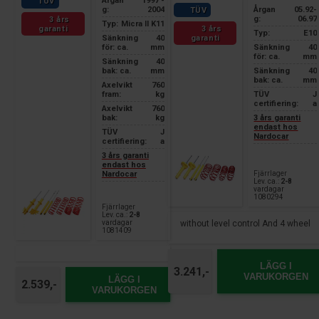
Årgan
1997 -
TÜV
Årgan
05.92-
g:
2004
TÜV
g:
06.97
3 års
Typ:
Micra II K11
3 års
garanti
Typ:
E10
garanti
Sänkning
40
Sänkning
40
för: ca.
mm
för: ca.
mm
Sänkning
40
Sänkning
40
bak: ca.
mm
bak: ca.
mm
Axelvikt
760
TÜV
J
fram:
kg
certifiering:
a
Axelvikt
760
3 års garanti
bak:
kg
endast hos
TÜV
J
Nardocar
certifiering:
a
3 års garanti
endast hos
Fjärrlager
Nardocar
Lev. ca.:
2-8
vardagar
1080294
Fjärrlager
Lev. ca.:
2-8
without level control And 4 wheel
vardagar
1081409
LÄGG I
3.241,-
VARUKORGEN
LÄGG I
2.539,-
VARUKORGEN