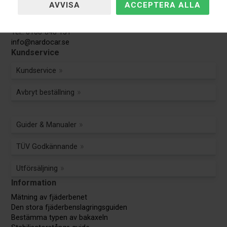
Nardocar
Kundservice:
Tel.: 0108-848 151
info@nardocar.se
Kundservice
Kundservice
Avbryt beställning
Guider & Manualer
TÜV Godkännande
Utförsäljning
Information
Mätning av fjäderbenet
Den stora fjäderbenslagringsguiden
Bestämma typen av bakaxeln