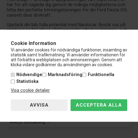
här för att vägleda dig genom de många möjligheterna och
hitta den perfekta trimningslösningen för din Ford Fiesta VIII,
oavsett dess drivkraft.
Upptäck din bils fulla potential med Nardocar. Besök oss på
nardocar.se för att se vårt kompletta utbud av trimning- och
prestandauppgraderingar specialanpassade för din Ford
Fiesta VIII. Låt oss hjälpa dig att uppnå den ultimata
Cookie Information
körupplevelsen och prestandan.
Vi använder cookies för nödvändiga funktioner, insamling av
statistik samt trafikmätning. Vi använder informationen för
att förbättra webbplatsen och annonseringen. Genom att
klicka vidare godkänner du användningen av cookies.
Nardocar
Nödvendige
Marknadsföring
Funktionella
Kundservice:
Statistiska
Tel.: 0108-848 151
Visa cookie detaljer
info@nardocar.se
Kundservice
Kundservice
Avbryt beställning