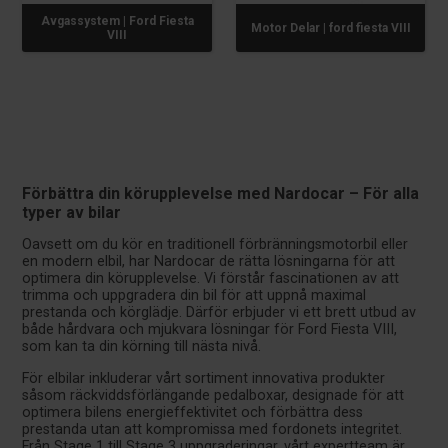
Avgassystem | Ford Fiesta
Motor Delar | ford fiesta VIII
VIII
Förbättra din körupplevelse med Nardocar – För alla
typer av bilar
Oavsett om du kör en traditionell förbränningsmotorbil eller
en modern elbil, har Nardocar de rätta lösningarna för att
optimera din körupplevelse. Vi förstår fascinationen av att
trimma och uppgradera din bil för att uppnå maximal
prestanda och körglädje. Därför erbjuder vi ett brett utbud av
både hårdvara och mjukvara lösningar för Ford Fiesta VIII,
som kan ta din körning till nästa nivå.
För elbilar inkluderar vårt sortiment innovativa produkter
såsom räckviddsförlängande pedalboxar, designade för att
optimera bilens energieffektivitet och förbättra dess
prestanda utan att kompromissa med fordonets integritet.
Från Stage 1 till Stage 3 uppgraderingar, vårt expertteam är