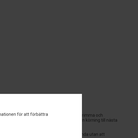
ationen för att förbättra
upplevelse. Vi förstår fascinationen av att trimma och
ingar för Hyundai Terracan, som kan ta din körning till nästa
ergieffektivitet och förbättra dess prestanda utan att