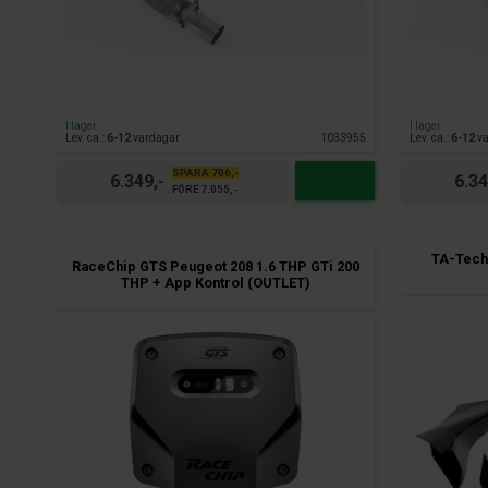
I lager
I lager
Lev. ca.:
6-12
vardagar
1033955
Lev. ca.:
6-12
va
SPARA 706,-
6.349,-
6.34
FÖRE 7.055,-
TA-Techn
RaceChip GTS Peugeot 208 1.6 THP GTi 200
THP + App Kontrol (OUTLET)