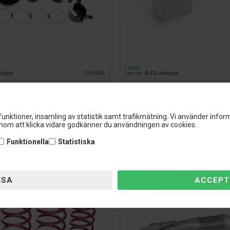
I lager
dagar
1143046
Lev. ca.:
6-12
vardagar
SPARA 118,-
3.149,-
695,-
FÖRE 813,-
unktioner, insamling av statistik samt trafikmätning. Vi använder inform
om att klicka vidare godkänner du användningen av cookies.
Wagner Downpipe Mercedes C
änkningssats Volvo 850 (OUTLET)
Funktionella
Statistiska
200CPSI + AMG (CL)A 45 200CPS