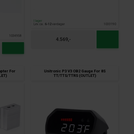
I lager
Lev. ca.:
6-12
vardagar
1033190
1034958
4.569,-
apter For
Unitronic P3 V3 OB2 Gauge For 8S
LET)
TT/TTS/TTRS (OUTLET)