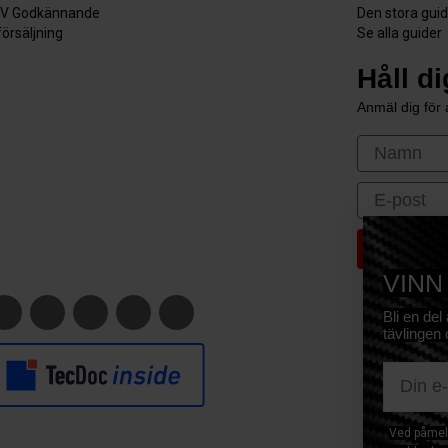
V Godkännande
Den stora gui
försäljning
Se alla guider
Håll d
Anmäl dig för a
First Nam
Email
VINN
Bli en del
tävlingen 
E-mail
Ved påmeld