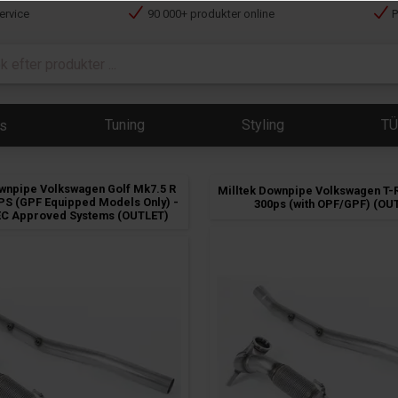
ervice
90 000+ produkter online
P
Tuning
Styling
T
ts
ownpipe Volkswagen Golf Mk7.5 R
Milltek Downpipe Volkswagen T-R
0PS (GPF Equipped Models Only) -
300ps (with OPF/GPF) (OU
C Approved Systems (OUTLET)