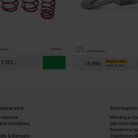
I lager
dagar
1089637
Lev. ca.:
2-8
vardagar
3.352,-
SPARA 2.749,-
10.995,-
FÖRE 13.744,-
ndservice
Information
ndservice
Mätning av fj
bryt beställning
Den stora fjä
Bestämma typ
ider & Manualer
Stabilisatorst