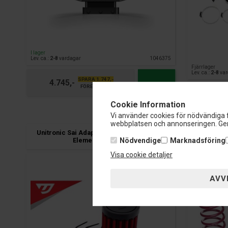
I lager
Lev. ca.:
2-8
vardagar
1046375
Fjärrlager
Lev. ca.:
2-8
var
SPARA 1.747,-
4.745,-
FÖRE 6.492,-
Cookie Information
Vi använder cookies för nödvändiga f
webbplatsen och annonseringen. Gen
Unitronic Sai Adapter And Breather Filter
Vogtland S
Nödvendige
Marknadsföring
Element (OUTLET)
Visa cookie detaljer
TÜV