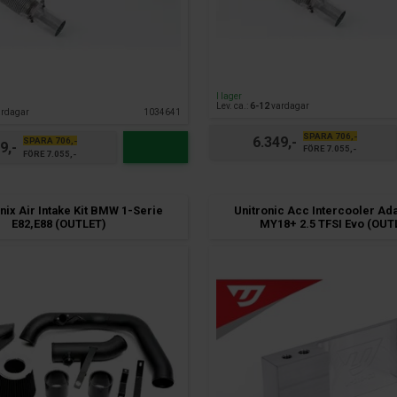
I lager
Lev. ca.:
6-12
vardagar
rdagar
1034641
SPARA 706,-
6.349,-
SPARA 706,-
9,-
FÖRE 7.055,-
FÖRE 7.055,-
ix Air Intake Kit BMW 1-Serie
Unitronic Acc Intercooler Ad
E82,E88 (OUTLET)
MY18+ 2.5 TFSI Evo (OUT