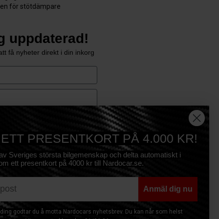
den för stötdämpare
ig uppdaterad!
tt få nyheter direkt i din inkorg
e
Prenumerera
 ETT PRESENTKORT PÅ 4.000 KR!
 av Sveriges största bilgemenskap och delta automatiskt i
om ett presentkort på 4000 kr till Nardocar.se.
Anmäl dig nu
ing godtar du å motta Nardocars nyhetsbrev. Du kan når som helst