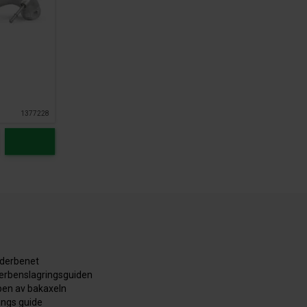
1377228
äderbenet
derbenslagringsguiden
en av bakaxeln
ångs guide