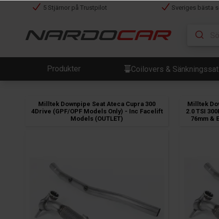
5 Stjärnor på Trustpilot
Sveriges bästa s
Produkter
Coilovers & Sänkningssa
Milltek Downpipe Seat Ateca Cupra 300
Milltek D
4Drive (GPF/OPF Models Only) - Inc Facelift
2.0 TSI 30
Models (OUTLET)
76mm & E