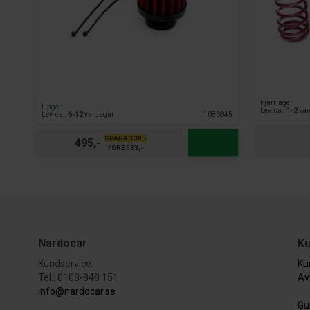
Fjärrlager
I lager
Lev. ca.:
1-2
var
Lev. ca.:
6-12
vardagar
1086845
SPARA 138,-
495,-
FÖRE 633,-
Nardocar
Ku
Kundservice:
Ku
Tel.: 0108-848 151
Av
info@nardocar.se
Gu