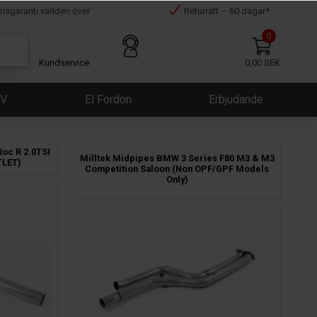
risgaranti världen över
Returrätt – 60 dagar*
0
Kundservice
0,00 SEK
ÜV
El Fordon
Erbjudande
oc R 2.0TSI
Milltek Midpipes BMW 3 Series F80 M3 & M3
TLET)
Competition Saloon (Non OPF/GPF Models
Only)