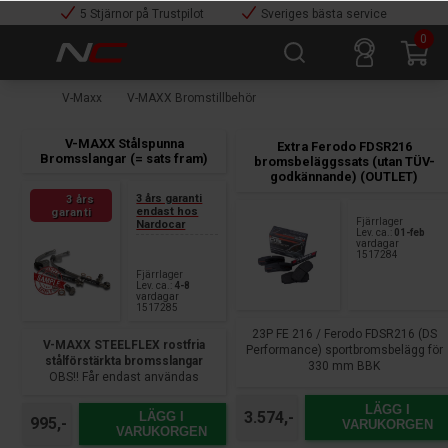
5 Stjärnor på Trustpilot
Sveriges bästa service
0
V-Maxx
V-MAXX Bromstillbehör
V-MAXX Stålspunna
Extra Ferodo FDSR216
Bromsslangar (= sats fram)
bromsbeläggssats (utan TÜV-
godkännande) (OUTLET)
3 års garanti
3 års
endast hos
garanti
Fjärrlager
Nardocar
Lev. ca.:
01-feb
vardagar
1517284
Fjärrlager
Lev. ca.:
4-8
vardagar
1517285
23P FE 216 / Ferodo FDSR216 (DS
V-MAXX STEELFLEX rostfria
Performance) sportbromsbelägg för
stålförstärkta bromsslangar
330 mm BBK
OBS!! Får endast användas
tillsammans med vårt V-MAXX
Big Brake Kit! (= FRAMAXELSATS)
LÄGG I
3.574,-
LÄGG I
995,-
VARUKORGEN
VARUKORGEN
28S BHF 500 / V-MAXX Steelflex /