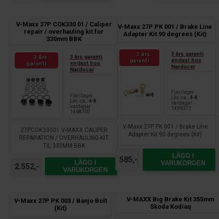
L = 500 mm (Sats = 2 st.)
V-Maxx 27P COK330 01 / Caliper
V-Maxx 27P PK 001 / Brake Line
repair / overhauling kit for
Adapter Kit 90 degrees (Kit)
330mm BBK
3 års garanti
3 års
3 års garanti
3 års
endast hos
garanti
endast hos
garanti
Nardocar
Nardocar
Fjärrlager
Fjärrlager
Lev. ca.:
4-8
Lev. ca.:
4-8
vardagar
vardagar
1499377
1468707
V-Maxx 27P PK 001 / Brake Line
27PCOK33001 V-MAXX CALIPER
Adapter Kit 90 degrees (Kit)
REPARATION / OVERHAULING KIT
TIL 330MM BBK
LÄGG I
585,-
LÄGG I
VARUKORGEN
2.552,-
VARUKORGEN
V-MAXX Big Brake Kit 355mm
V-Maxx 27P PK 003 / Banjo Bolt
Skoda Kodiaq
(Kit)