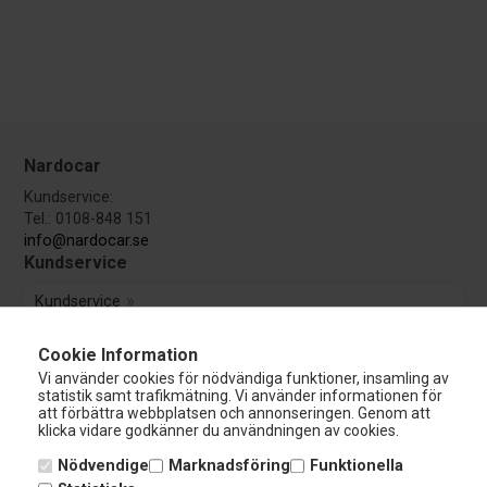
Nardocar
Kundservice:
Tel.: 0108-848 151
info@nardocar.se
Kundservice
Kundservice
Avbryt beställning
Cookie Information
Vi använder cookies för nödvändiga funktioner, insamling av
statistik samt trafikmätning. Vi använder informationen för
att förbättra webbplatsen och annonseringen. Genom att
Guider & Manualer
klicka vidare godkänner du användningen av cookies.
TÜV Godkännande
Nödvendige
Marknadsföring
Funktionella