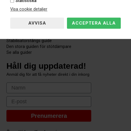
Statistiska
Utförsäljning
Visa cookie detaljer
Information
Mätning av fjäderbenet
Den stora fjäderbenslagringsguiden
Bestämma typen av bakaxeln
Stabilisatorstångs guide
Den stora guiden för stötdämpare
Se alla guider
Håll dig uppdaterad!
Anmäl dig för att få nyheter direkt i din inkorg
First Name
Email
Prenumerera