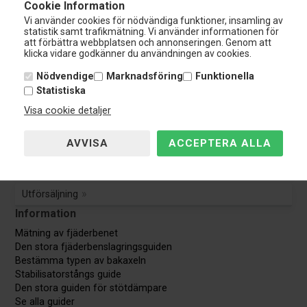
Cookie Information
Tel.: 0108-848 151
Vi använder cookies för nödvändiga funktioner, insamling av
info@nardocar.se
statistik samt trafikmätning. Vi använder informationen för
Kundservice
att förbättra webbplatsen och annonseringen. Genom att
klicka vidare godkänner du användningen av cookies.
Kundservice
Nödvendige
Marknadsföring
Funktionella
Statistiska
Avbryt beställning
Visa cookie detaljer
Guider & Manualer
TÜV Godkännande
Utförsäljning
Information
Mätning av fjäderbenet
Den stora fjäderbenslagringsguiden
Bestämma typen av bakaxeln
Stabilisatorstångs guide
Den stora guiden för stötdämpare
Se alla guider