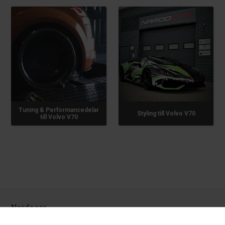
Tuning & Performancedelar
Styling till Volvo V70
till Volvo V70
Nardocar
Kundservice: