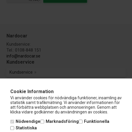
Nardocar
Kundservice:
Tel.: 0108-848 151
info@nardocar.se
Kundservice
Kundservice
Avbryt beställning
Cookie Information
Vi använder cookies för nödvändiga funktioner, insamling av
statistik samt trafikmätning. Vi använder informationen för
Guider & Manualer
att förbättra webbplatsen och annonseringen. Genom att
klicka vidare godkänner du användningen av cookies.
TÜV Godkännande
Nödvendige
Marknadsföring
Funktionella
Statistiska
Utförsäljning