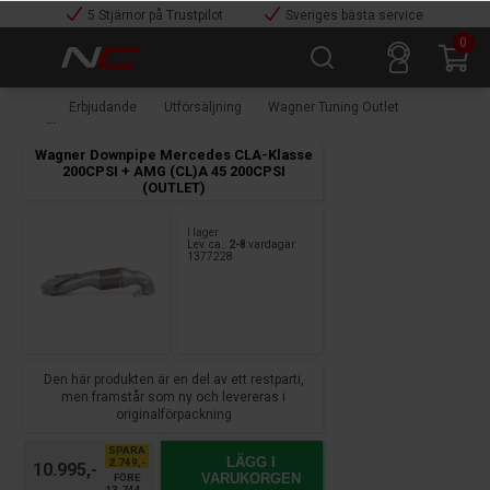
5 Stjärnor på Trustpilot
Sveriges bästa service
0
Erbjudande
Utförsäljning
Wagner Tuning Outlet
Wagner Downpipe Mercedes CLA-Klasse
200CPSI + AMG (CL)A 45 200CPSI
(OUTLET)
I lager
Lev. ca.:
2-8
vardagar
1377228
Den här produkten är en del av ett restparti,
men framstår som ny och levereras i
originalförpackning
SPARA
LÄGG I
2.749,-
10.995,-
VARUKORGEN
FÖRE
13.744,-