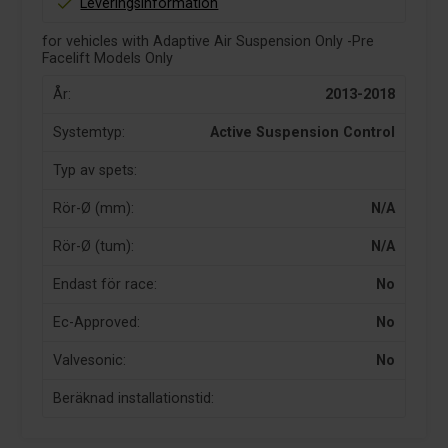
Leveringsinformation
for vehicles with Adaptive Air Suspension Only -Pre
Facelift Models Only
År:
2013-2018
Systemtyp:
Active Suspension Control
Typ av spets:
Rör-Ø (mm):
N/A
Rör-Ø (tum):
N/A
Endast för race:
No
Ec-Approved:
No
Valvesonic:
No
Beräknad installationstid: