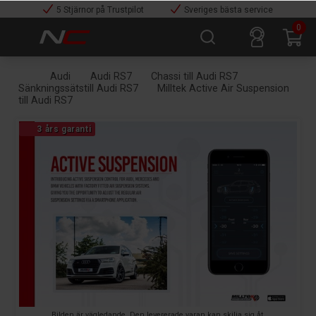
5 Stjärnor på Trustpilot
Sveriges bästa service
0
Audi
Audi RS7
Chassi till Audi RS7
Sänkningssätstill Audi RS7
Milltek Active Air Suspension
till Audi RS7
3 års garanti
Bilden är vägledande. Den levererade varan kan skilja sig åt.