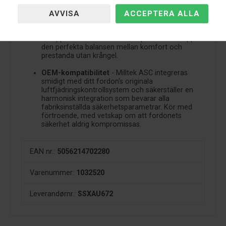
knappar krävs – allt finns vid dina fingertoppar.
Förbättrad justerbarhet
- Höj eller sänk
fordonets körhöjd med precision och anpassa
körupplevelsen till dina exakta preferenser. Uppnå
den perfekta balansen mellan komfort och
prestanda utan krångel.
OEM-kompatibilitet
- Milltek ASC integreras
smidigt med ditt fordon's originala
luftfjädringskontrollsystem och säkerställer en
harmonisk integration som bevarar alla
fabriksinställda säkerhetsparametrar. Kör med
förtroende, med vetskap om att fordonets
säkerhet aldrig kompromissas.
EAN nr.:
5056214702280
Varenummer:
1032520
Leverandørnr.:
SSXAU672