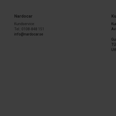
Nardocar
Ku
Kundservice:
Ku
Tel.: 0108-848 151
Av
info@nardocar.se
Gu
TÜ
Ut