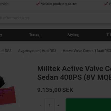
ervice
90 000+ produkter online
P
Tuning
Styling
T
ts
Audi RS3
Avgassystem | Audi RS3
Active Valve Control | Audi RS
Milltek Active Valve 
Sedan 400PS (8V MQB
9.135,00
SEK
-
+