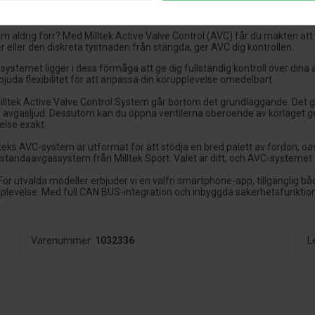
ltek Active Valve Control
 aldrig förr? Med Milltek Active Valve Control (AVC) får du makten att 
 eller den diskreta tystnaden från stängda, ger AVC dig kontrollen.
-systemet ligger i dess förmåga att ge dig fullständig kontroll över di
juda flexibilitet för att anpassa din körupplevelse omedelbart.
illtek Active Valve Control System går bortom det grundläggande. Det ger 
avgasljud. Dessutom kan du öppna ventilerna oberoende av körläget ge
else exakt.
lteks AVC-system är utformat för att stödja en bred palett av fordon, o
restandaavgassystem från Milltek Sport. Valet är ditt, och AVC-systemet a
För utvalda modeller erbjuder vi en valfri smartphone-app, tillgänglig b
pplevelse. Med full CAN BUS-integration och inbyggda säkerhetsfunktion
Varenummer:
1032336
L