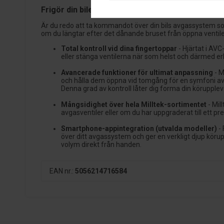
Frigör din bilens avgassystemspotential med Mil
Är du redo att ta kommandot över din bils avgassystem som
om du längtar efter det dånande bruset från öppna ventiler
Total kontroll vid dina fingertoppar
- Hjärtat i AVC
eller stänga ventilerna när som helst och därmed erb
Avancerade funktioner för ultimat anpassning
- M
och hålla dem öppna vid tomgång för en symfoni av 
Denna grad av kontroll låter dig forma din körupplev
Mångsidighet över hela Milltek-sortimentet
- Mil
avgasventiler eller om du har uppgraderat till ett p
Smartphone-appintegration (utvalda modeller)
- 
över ditt avgassystem och ger en verkligt djup köru
volym direkt från handen.
EAN nr.:
5056214716584