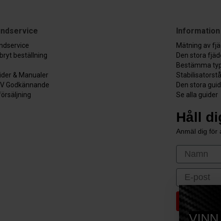
ndservice
Information
ndservice
Mätning av fj
bryt beställning
Den stora fjä
Bestämma typ
ider & Manualer
Stabilisatorst
V Godkännande
Den stora gui
försäljning
Se alla guider
Håll d
Anmäl dig för a
First Nam
Email
VINN