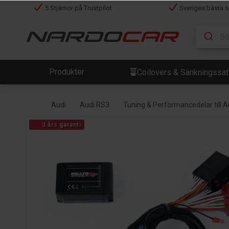
5 Stjärnor på Trustpilot
Sveriges bästa s
Produkter
Coilovers & Sänkningssa
Audi
Audi RS3
Tuning & Performancedelar till 
3 års garanti