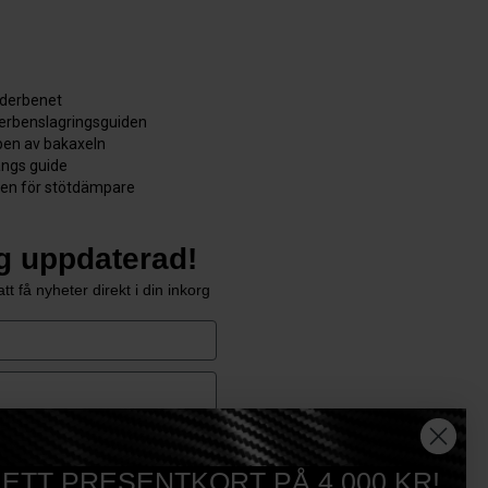
äderbenet
derbenslagringsguiden
en av bakaxeln
ångs guide
den för stötdämpare
ig uppdaterad!
tt få nyheter direkt i din inkorg
e
Prenumerera
 ETT PRESENTKORT PÅ 4.000 KR!