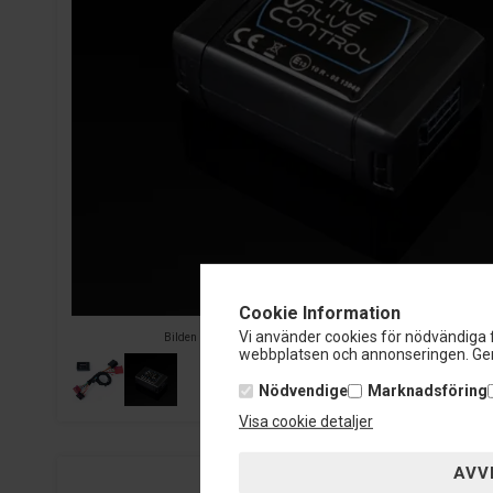
Cookie Information
Vi använder cookies för nödvändiga f
Bilden är vägledande. Den levererade varan kan skilja sig åt.
webbplatsen och annonseringen. Gen
Nödvendige
Marknadsföring
Visa cookie detaljer