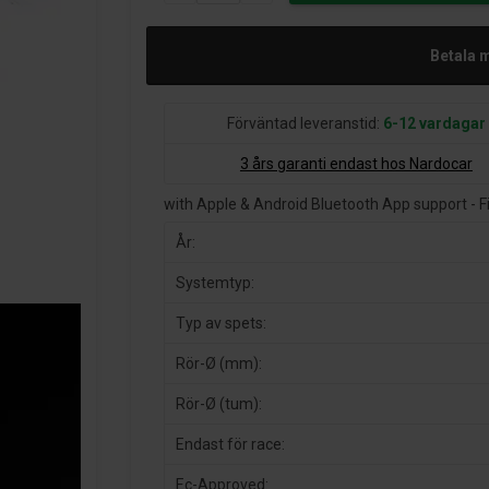
Betala 
Förväntad leveranstid:
6-12 vardagar
3 års garanti endast hos Nardocar
with Apple & Android Bluetooth App support - F
År:
Systemtyp:
Typ av spets:
Rör-Ø (mm):
Rör-Ø (tum):
Endast för race:
Ec-Approved: