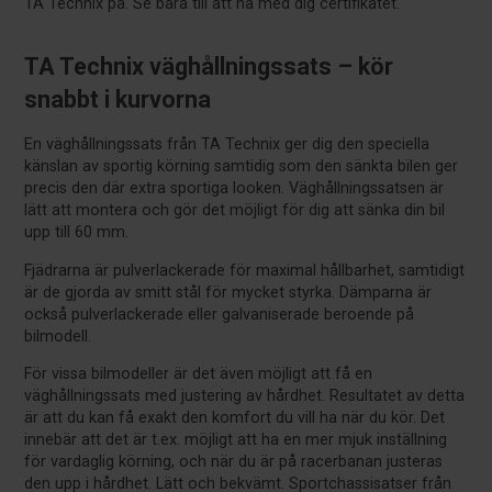
TA Technix på. Se bara till att ha med dig certifikatet.
TA Technix väghållningssats – kör
snabbt i kurvorna
En väghållningssats från TA Technix ger dig den speciella
känslan av sportig körning samtidig som den sänkta bilen ger
precis den där extra sportiga looken. Väghållningssatsen är
lätt att montera och gör det möjligt för dig att sänka din bil
upp till 60 mm.
Fjädrarna är pulverlackerade för maximal hållbarhet, samtidigt
är de gjorda av smitt stål för mycket styrka. Dämparna är
också pulverlackerade eller galvaniserade beroende på
bilmodell.
För vissa bilmodeller är det även möjligt att få en
väghållningssats med justering av hårdhet. Resultatet av detta
är att du kan få exakt den komfort du vill ha när du kör. Det
innebär att det är t.ex. möjligt att ha en mer mjuk inställning
för vardaglig körning, och när du är på racerbanan justeras
den upp i hårdhet. Lätt och bekvämt. Sportchassisatser från