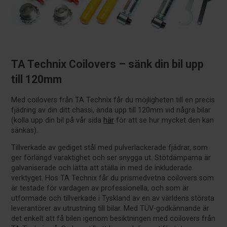
TA Technix Coilovers – sänk din bil upp
till 120mm
Med coilovers från TA Technix får du möjligheten till en precis
fjädring av din ditt chassi, ända upp till 120mm vid några bilar
(kolla upp din bil på vår sida
här
för att se hur mycket den kan
sänkas).
Tillverkade av gediget stål med pulverlackerade fjädrar, som
ger förlängd varaktighet och ser snygga ut. Stötdämparna är
galvaniserade och lätta att ställa in med de inkluderade
verktyget. Hos TA Technix får du prismedvetna coilovers som
är testade för vardagen av professionella, och som är
utformade och tillverkade i Tyskland av en av världens största
leverantörer av utrustning till bilar. Med TÜV-godkännande är
det enkelt att få bilen igenom besiktningen med coilovers från