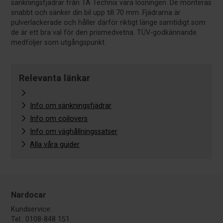
sänkningsfjädrar från TA Technix vara lösningen. De monteras
snabbt och sänker din bil upp till 70 mm. Fjädrarna är
pulverlackerade och håller därför riktigt länge samtidigt som
de är ett bra val för den prismedvetna. TÜV-godkännande
medföljer som utgångspunkt.
Relevanta länkar
Info om sänkningsfjädrar
Info om coilovers
Info om väghållningssatser
Alla våra guider
Nardocar
Kundservice:
Tel.: 0108-848 151