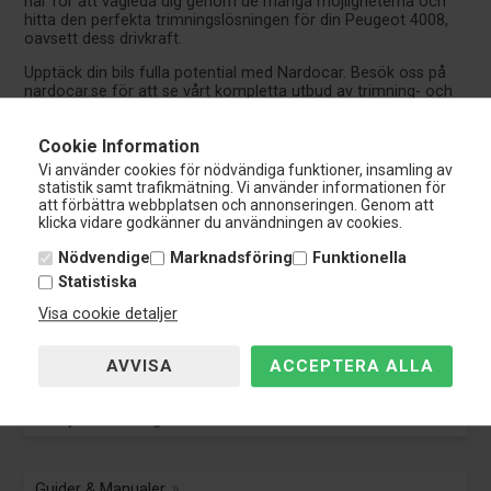
här för att vägleda dig genom de många möjligheterna och
hitta den perfekta trimningslösningen för din Peugeot 4008,
oavsett dess drivkraft.
Upptäck din bils fulla potential med Nardocar. Besök oss på
nardocar.se för att se vårt kompletta utbud av trimning- och
prestandauppgraderingar specialanpassade för din Peugeot
4008. Låt oss hjälpa dig att uppnå den ultimata körupplevelsen
Cookie Information
och prestandan.
Vi använder cookies för nödvändiga funktioner, insamling av
statistik samt trafikmätning. Vi använder informationen för
att förbättra webbplatsen och annonseringen. Genom att
klicka vidare godkänner du användningen av cookies.
Nardocar
Nödvendige
Marknadsföring
Funktionella
Kundservice:
Statistiska
Tel.: 0108-848 151
info@nardocar.se
Visa cookie detaljer
Kundservice
Kundservice
Avbryt beställning
Guider & Manualer