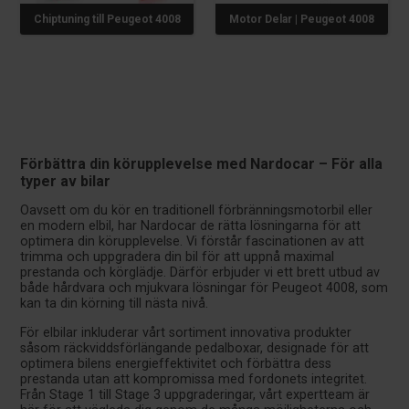
Chiptuning till Peugeot 4008
Motor Delar | Peugeot 4008
Förbättra din körupplevelse med Nardocar – För alla
typer av bilar
Oavsett om du kör en traditionell förbränningsmotorbil eller
en modern elbil, har Nardocar de rätta lösningarna för att
optimera din körupplevelse. Vi förstår fascinationen av att
trimma och uppgradera din bil för att uppnå maximal
prestanda och körglädje. Därför erbjuder vi ett brett utbud av
både hårdvara och mjukvara lösningar för Peugeot 4008, som
kan ta din körning till nästa nivå.
För elbilar inkluderar vårt sortiment innovativa produkter
såsom räckviddsförlängande pedalboxar, designade för att
optimera bilens energieffektivitet och förbättra dess
prestanda utan att kompromissa med fordonets integritet.
Från Stage 1 till Stage 3 uppgraderingar, vårt expertteam är