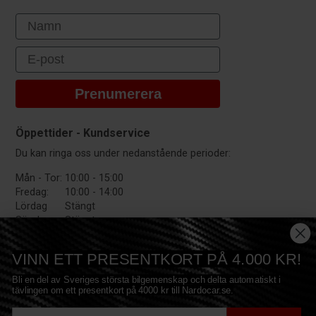
First Name
Email
Prenumerera
Öppettider - Kundservice
Du kan ringa oss under nedanstående perioder:
Mån - Tor:
10:00 - 15:00
Fredag:
10:00 - 14:00
Lördag
Stängt
Söndag:
Stängt
VINN ETT PRESENTKORT PÅ 4.000 KR!
Bli en del av Sveriges största bilgemenskap och delta automatiskt i
tävlingen om ett presentkort på 4000 kr till Nardocar.se.
E-mail