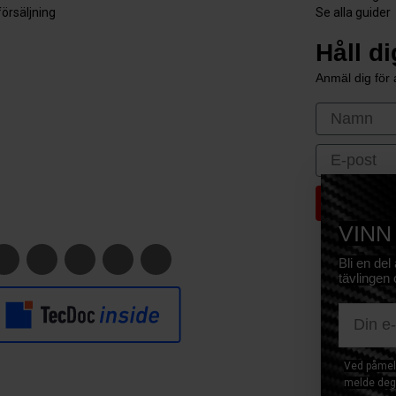
försäljning
Se alla guider
Håll d
Anmäl dig för a
First Nam
Email
VINN
Bli en del
tävlingen 
E-mail
Ved påmeld
melde deg 