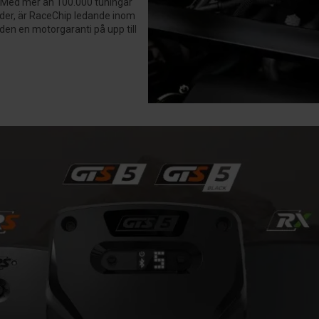
g. Med mer än 100.000 tuningar
nder, är RaceChip ledande inom
en en motorgaranti på upp till