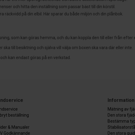
ser och hitta den inställning som passar bäst till din körstil.
äckvidd på din elbil. Här sparar du både miljön och din plånbok.
sning, som kan göras hemma, och du kan koppla den till eller från efter 
 ska till besiktning och själva vill välja om boxen ska vara där eller inte.
 och kan endast göras på en verkstad.
ndservice
Information
ndservice
Mätning av fj
bryt beställning
Den stora fjä
Bestämma typ
ider & Manualer
Stabilisatorst
V Godkännande
Den stora gui