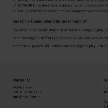
COMFORT
- Justera pedalresponsen efter dina egna preferen
ECO
- Uppnå den mest ekonomiska körningen och mest extra r
RaceChip tuning eller OBD motortuning?
Fördelen med RaceChip-tuning är att det är en plug and play-lö
Denna lösning är också bra för folk som vill ha utfört service eller
Motortuning genom OBD-kabel är inte en plug and play-lösning
Nardocar
Ku
Kundservice:
Ku
Tel.: 0108-848 151
Av
info@nardocar.se
Gu
TÜ