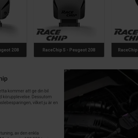
ugeot 208
RaceChip S - Peugeot 208
RaceChip 
hip
tta kommer att ge din bil
ad körupplevelse. Dessutom
slebesparingen, vilket ju är en
tuning, av den enkla