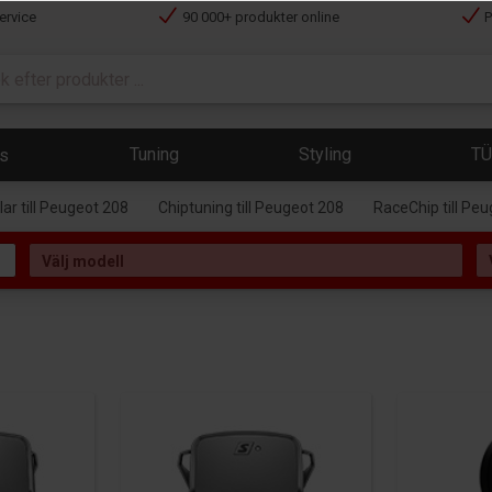
ervice
90 000+ produkter online
P
Tuning
Styling
T
ts
r till Peugeot 208
Chiptuning till Peugeot 208
RaceChip till Pe