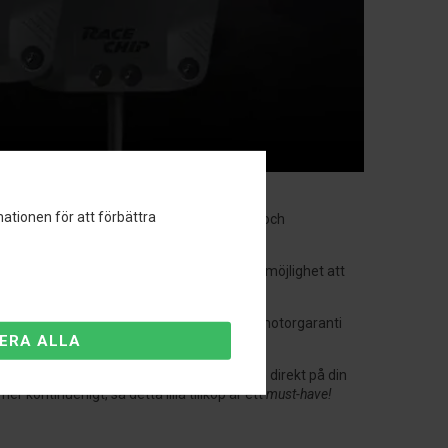
ationen för att förbättra
en via en vred på boxen. Nödvändiga kablar och
du 6 program istället för 5, och du har nu möjlighet att
på upp till 15% bränsle. Du får också 2 års motorgaranti
an växla mellan de olika tuningprogrammen direkt på din
kontinuerligt, så detta lilla tillköp är ett
must-have!