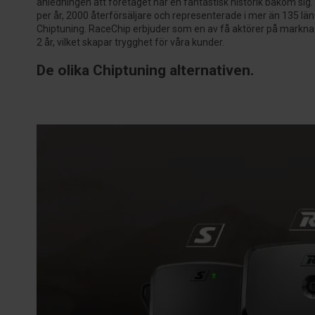
anledningen att företaget har en fantastisk historik bakom si
per år, 2000 återförsäljare och representerade i mer än 135 lä
Chiptuning. RaceChip erbjuder som en av få aktörer på marknad
2 år, vilket skapar trygghet för våra kunder.
De olika Chiptuning alternativen.