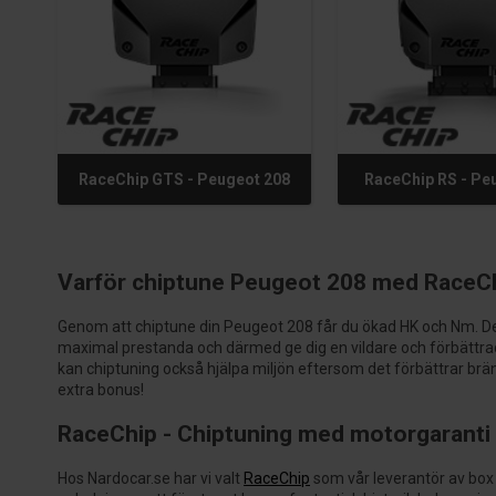
RaceChip GTS - Peugeot 208
RaceChip RS - Pe
Varför chiptune Peugeot 208 med RaceC
Genom att chiptune din Peugeot 208 får du ökad HK och Nm. De
maximal prestanda och därmed ge dig en vildare och förbättr
kan chiptuning också hjälpa miljön eftersom det förbättrar brän
extra bonus!
RaceChip - Chiptuning med motorgaranti
Hos Nardocar.se har vi valt
RaceChip
som vår leverantör av box 