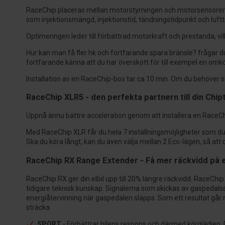
RaceChip placeras mellan motorstyrningen och motorsensorerna
som injektionsmängd, injektionstid, tändningstidpunkt och luftt
Optimeringen leder till förbättrad motorkraft och prestanda, vil
Hur kan man få fler hk och fortfarande spara bränsle? frågar du
fortfarande känna att du har överskott för till exempel en omkö
Installation av en RaceChip-box tar ca 10 min. Om du behöver sup
RaceChip XLR5 - den perfekta partnern till din Chip
Uppnå ännu bättre acceleration genom att installera en RaceChip
Med RaceChip XLR får du hela 7 inställningsmöjligheter som du k
Ska du köra långt, kan du även välja mellan 2 Eco-lägen, så att
RaceChip RX Range Extender - Få mer räckvidd på e
RaceChip RX ger din elbil upp till 20% längre räckvidd. RaceCh
tidigare teknisk kunskap. Signalerna som skickas av gaspedalss
energiåtervinning när gaspedalen släpps. Som ett resultat går
sträcka.
SPORT
- Förbättrar bilens respons och därmed körglädjen. D