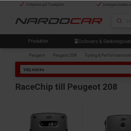
5 Stjärnor på Trustpilot
Sveriges bästa s
Produkter
Coilovers & Sänkningssa
Peugeot
Peugeot 208
Tuning & Performancedela
RaceChip till Peugeot 208