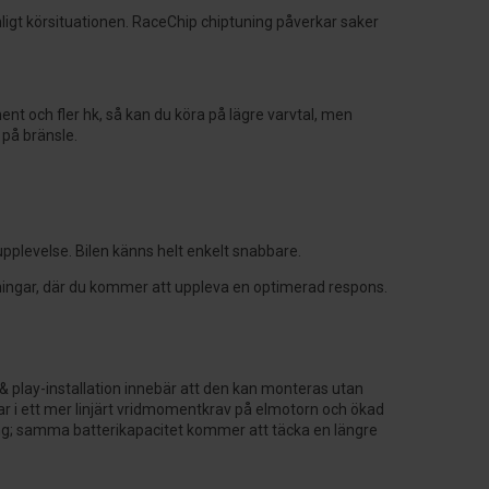
igt körsituationen. RaceChip chiptuning påverkar saker
ent och fler hk, så kan du köra på lägre varvtal, men
 på bränsle.
upplevelse. Bilen känns helt enkelt snabbare.
ällningar, där du kommer att uppleva en optimerad respons.
& play-installation innebär att den kan monteras utan
ar i ett mer linjärt vridmomentkrav på elmotorn och ökad
ing; samma batterikapacitet kommer att täcka en längre