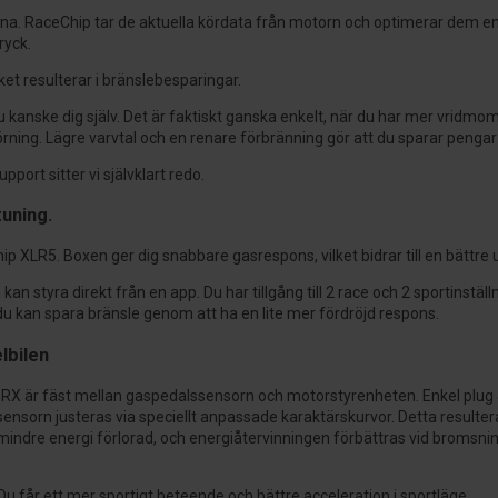
. RaceChip tar de aktuella kördata från motorn och optimerar dem enl
ryck.
ket resulterar i bränslebesparingar.
 kanske dig själv. Det är faktiskt ganska enkelt, när du har mer vridmom
rning. Lägre varvtal och en renare förbränning gör att du sparar pengar
port sitter vi självklart redo.
tuning.
 XLR5. Boxen ger dig snabbare gasrespons, vilket bidrar till en bättre 
an styra direkt från en app. Du har tillgång till 2 race och 2 sportinst
 du kan spara bränsle genom att ha en lite mer fördröjd respons.
lbilen
ip RX är fäst mellan gaspedalssensorn och motorstyrenheten. Enkel plug 
ensorn justeras via speciellt anpassade karaktärskurvor. Detta resulter
 mindre energi förlorad, och energiåtervinningen förbättras vid bromsn
u får ett mer sportigt beteende och bättre acceleration i sportläge.