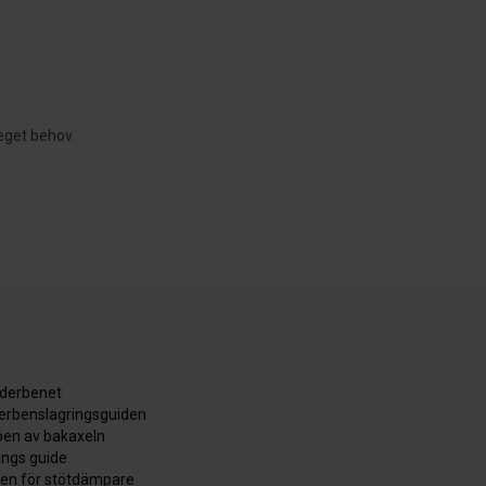
eget behov.
äderbenet
derbenslagringsguiden
en av bakaxeln
ångs guide
den för stötdämpare