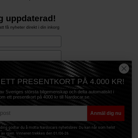
ig uppdaterad!
tt få nyheter direkt i din inkorg
e
Prenumerera
 ETT PRESENTKORT PÅ 4.000 KR!
 av Sveriges största bilgemenskap och delta automatiskt i
om ett presentkort på 4000 kr till Nardocar.se.
Anmäl dig nu
ing godtar du å motta Nardocars nyhetsbrev. Du kan når som helst
av igjen. Vinneren trekkes den 01/06-26.