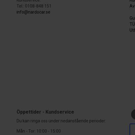
Tel.: 0108-848 151
Av
info@nardocar.se
Gu
TÜ
Ut
Öppettider - Kundservice
Du kan ringa oss under nedanstående perioder:
Mån - Tor:
10:00 - 15:00