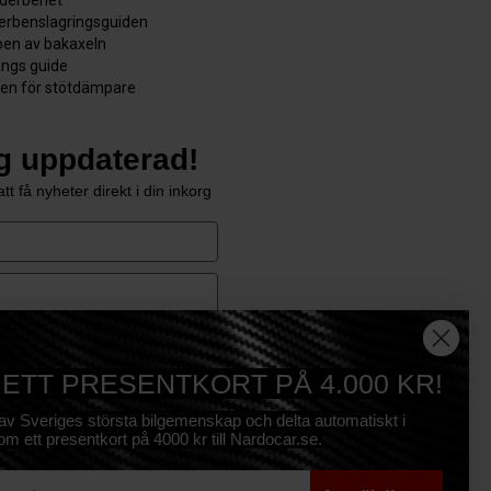
derbenslagringsguiden
en av bakaxeln
ångs guide
den för stötdämpare
ig uppdaterad!
tt få nyheter direkt i din inkorg
e
Prenumerera
 ETT PRESENTKORT PÅ 4.000 KR!
 av Sveriges största bilgemenskap och delta automatiskt i
om ett presentkort på 4000 kr till Nardocar.se.