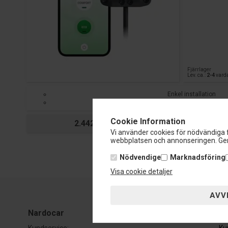
Fjärrlager
Lev. ca.:
2-4
vard
Enkel installation
Appkontroll för smartphon
Cookie Information
SPARA 813,-
2.442,-
FÖRE 3.255,-
Vi använder cookies för nödvändiga f
webbplatsen och annonseringen. Gen
Nödvendige
Marknadsföring
Visa cookie detaljer
Nardocar
Ku
Kundservice:
Ku