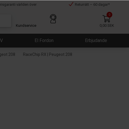
risgaranti världen över
Returrätt – 60 dagar*
0
Kundservice
0,00 SEK
ÜV
El Fordon
Erbjudande
ugeot 208
RaceChip RX | Peugeot 208