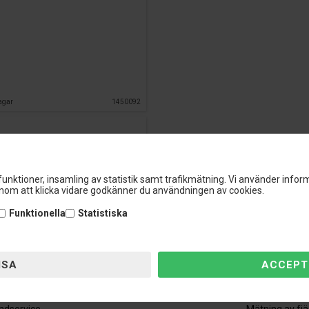
agar
1450092
e
VÄLJ VARIANT
unktioner, insamling av statistik samt trafikmätning. Vi använder inform
om att klicka vidare godkänner du användningen av cookies.
Funktionella
Statistiska
ndservice
Information
ndservice
Mätning av fj