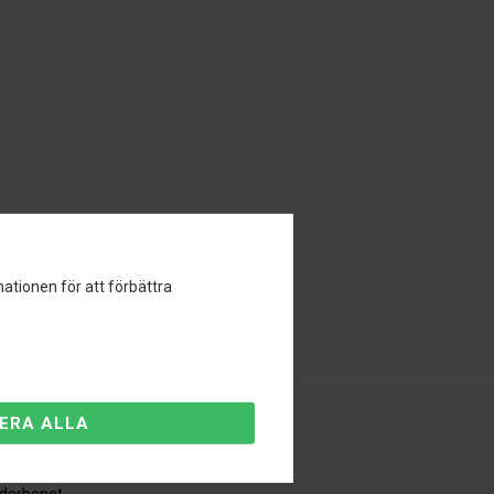
ationen för att förbättra
äderbenet