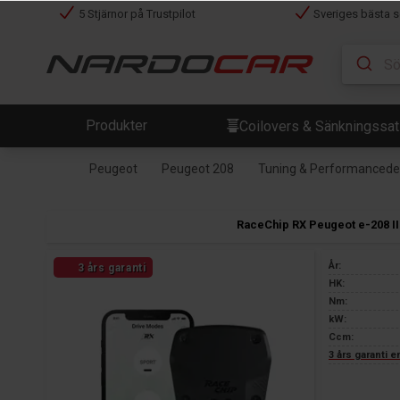
5 Stjärnor på Trustpilot
Sveriges bästa s
Produkter
Coilovers & Sänkningssa
Peugeot
Peugeot 208
Tuning & Performancedela
RaceChip RX Peugeot e-208 II
År:
3 års garanti
HK:
Nm:
kW:
Ccm:
3 års garanti 