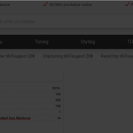
ervice
90 000+ produkter online
P
Tuning
Styling
T
ts
r till Peugeot 208
Chiptuning till Peugeot 208
RaceChip till Pe
2019-
136
260
100
1
endast hos Nardocar
Ja