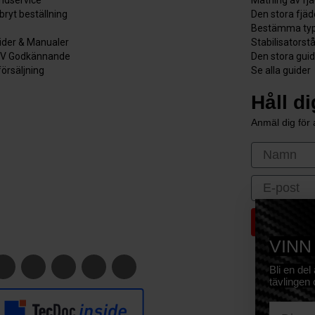
bryt beställning
Den stora fjä
Bestämma typ
ider & Manualer
Stabilisatorst
V Godkännande
Den stora gui
försäljning
Se alla guider
Håll d
Anmäl dig för a
First Nam
Email
VINN
Bli en del
tävlingen 
E-mail