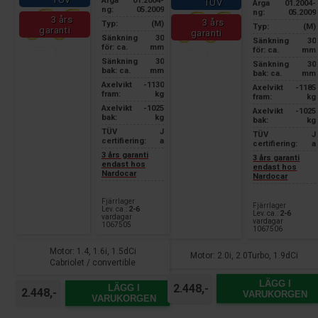
Årga
01.2004-
TÜV
Årga
01.2004-
ng:
05.2009
ng:
05.2009
3 års
3 års
Typ:
(M)
Typ:
(M)
garanti
garanti
Sänkning
30
Sänkning
30
för: ca.
mm
för: ca.
mm
Sänkning
30
Sänkning
30
bak: ca.
mm
bak: ca.
mm
Axelvikt
-1130
Axelvikt
-1185
fram:
kg
fram:
kg
Axelvikt
-1025
Axelvikt
-1025
bak:
kg
bak:
kg
TÜV
J
TÜV
J
certifiering:
a
certifiering:
a
3 års garanti
3 års garanti
endast hos
endast hos
Nardocar
Nardocar
Fjärrlager
Fjärrlager
Lev. ca.:
2-6
Lev. ca.:
2-6
vardagar
vardagar
1067505
1067506
Motor: 1.4, 1.6i, 1.5dCi
Motor: 2.0i, 2.0Turbo, 1.9dCi
Cabriolet / convertible
LÄGG I
2.448,-
LÄGG I
2.448,-
VARUKORGEN
VARUKORGEN