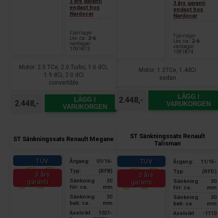
3 års garanti
3 års garanti
endast hos
endast hos
Nardocar
Nardocar
Fjärrlager
Fjärrlager
Lev. ca.:
2-6
Lev. ca.:
2-6
vardagar
vardagar
1091873
1091874
Motor: 2.0 TCe, 2.0 Turbo, 1.6 dCi,
Motor: 1.2TCe, 1.4dCi
1.9 dCi, 2.0 dCi
sedan
convertible
LÄGG I
2.448,-
LÄGG I
2.448,-
VARUKORGEN
VARUKORGEN
ST Sänkningssats Renault
ST Sänkningssats Renault Megane
Talisman
TÜV
TÜV
Årgang:
01/16-
Årgang:
11/15-
Typ:
(RFB)
Typ:
(RFD)
3 års
3 års
Sänkning
30
garanti
Sänkning
30
garanti
för: ca.
mm
för: ca.
mm
Sänkning
30
Sänkning
30
bak: ca.
mm
bak: ca.
mm
Axelvikt
1021-
Axelvikt
-1110