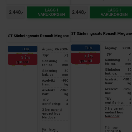
LÄGG I
LÄGG I
2.448,-
2.448,-
VARUKORGEN
VARUKORGEN
ST Sänkningssats Renault Megane
ST Sänkningssats Renault Megane
TÜV
Årgang:
06/10-
TÜV
Årgang:
06.2009-
Typ:
Z
Typ:
(Z)
3 års
3 års
Sänkning
30
garanti
Sänkning
30
garanti
för: ca.
mm
för: ca.
mm
Sänkning
30
Sänkning
30
bak: ca.
mm
bak: ca.
mm
Axelvikt
-1010
Axelvikt
-990
fram:
kg
fram:
kg
Axelvikt
-1260
Axelvikt
-1020
bak:
kg
bak:
kg
TÜV
J
TÜV
J
certifiering:
a
certifiering:
a
3 års garanti
3 års garanti
endast hos
endast hos
Nardocar
Nardocar
Fjärrlager
Fjärrlager
Lev. ca.:
2-6