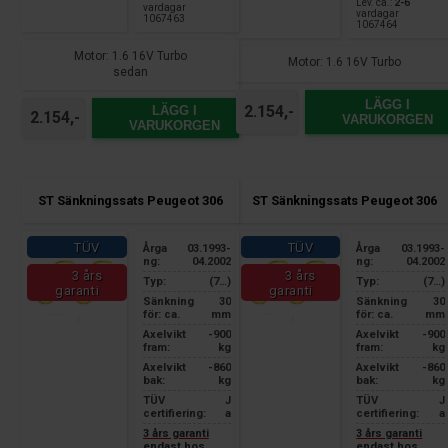
Lev. ca.:
2-6
vardagar
vardagar
1067463
1067464
Motor: 1.6 16V Turbo
Motor: 1.6 16V Turbo
sedan
LÄGG I
2.154,-
LÄGG I
2.154,-
VARUKORGEN
VARUKORGEN
ST Sänkningssats Peugeot 306
ST Sänkningssats Peugeot 306
TÜV
TÜV
Årga
03.1993-
Årga
03.1993-
ng:
04.2002
ng:
04.2002
3 års
3 års
Typ:
(7…)
Typ:
(7…)
garanti
garanti
Sänkning
30
Sänkning
30
för: ca.
mm
för: ca.
mm
Axelvikt
-900
Axelvikt
-900
fram:
kg
fram:
kg
Axelvikt
-860
Axelvikt
-860
bak:
kg
bak:
kg
TÜV
J
TÜV
J
certifiering:
a
certifiering:
a
3 års garanti
3 års garanti
endast hos
endast hos