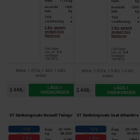
fram:
1110 kg
fram:
kg
Axelvikt
-1000
Axelvikt
-1010
bak:
kg
bak:
kg
TÜV
J
TÜV
J
certifiering:
a
certifiering:
a
3 års garanti
3 års garanti
endast hos
endast hos
Nardocar
Nardocar
Fjärrlager
Fjärrlager
Lev. ca.:
2-6
Lev. ca.:
2-6
vardagar
vardagar
1091875
1091876
Motor: 1.2TCe, 1.4dCi, 1.6dCi
Motor: 1.6TCe, 1.5 dCi, 1.6 dCi
sedan
sedan
LÄGG I
LÄGG I
2.448,-
2.448,-
VARUKORGEN
VARUKORGEN
ST Sänkningssats Renault Twingo
ST Sänkningssats Seat Alhambra
TÜV
TÜV
Årga
02.1993-
Årga
09.1995-
ng:
08.2007
ng:
09.2010
3 års
3 års
Typ:
(C06)
Typ:
(7MS)