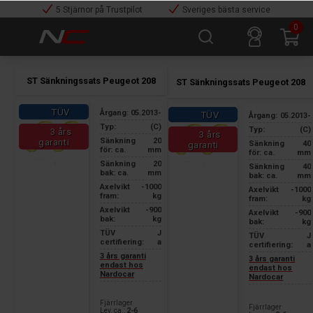
5 Stjärnor på Trustpilot
Sveriges bästa service
0
ST Sänkningssats Peugeot 208
ST Sänkningssats Peugeot 208
TÜV
Årgang:
05.2013-
TÜV
Årgang:
05.2013-
Typ:
(C)
Typ:
(C)
3 års
3 års
Sänkning
20
garanti
Sänkning
40
garanti
för: ca.
mm
för: ca.
mm
Sänkning
20
Sänkning
40
bak: ca.
mm
bak: ca.
mm
Axelvikt
-1000
Axelvikt
-1000
fram:
kg
fram:
kg
Axelvikt
-900
Axelvikt
-900
bak:
kg
bak:
kg
TÜV
J
TÜV
J
certifiering:
a
certifiering:
a
3 års garanti
3 års garanti
endast hos
endast hos
Nardocar
Nardocar
Fjärrlager
Fjärrlager
Lev. ca.:
2-6