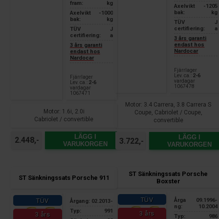
fram:
kg
Axelvikt
-1205
bak:
kg
Axelvikt
-1000
bak:
kg
TÜV
J
certifiering:
a
TÜV
J
certifiering:
a
3 års garanti
endast hos
3 års garanti
Nardocar
endast hos
Nardocar
Fjärrlager
Lev. ca.:
2-6
Fjärrlager
vardagar
Lev. ca.:
2-6
1067478
vardagar
1067471
Motor: 3.4 Carrera, 3.8 Carrera S
Motor: 1.6i, 2.0i
Coupe, Cabriolet / Coupe,
Cabriolet / convertible
convertible
LÄGG I
LÄGG I
2.448,-
3.722,-
VARUKORGEN
VARUKORGEN
ST Sänkningssats Porsche
ST Sänkningssats Porsche 911
Boxster
TÜV
TÜV
Årga
09.1996-
Årgang:
02.2013-
ng:
10.2004
Typ:
991
3 års
3 års
Typ:
986