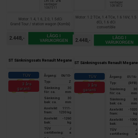
Lev. ca.:
2-6
vardagar
vardagar
1091872
1067511
Motor: 1.2 TCe, 1.4 TCe, 1.6 16V, 1.5
Motor: 1.4, 1.6, 2.0, 1.5dCi
dCi, 1.6 dCi
Grand Tour / station wagon (Kombi)
convertible
LÄGG I
2.448,-
LÄGG I
2.448,-
VARUKORGEN
VARUKORGEN
ST Sänkningssats Renault Megane
ST Sänkningssats Renault Megane
TÜV
Årgang:
06/10-
TÜV
Årgang:
01/16-
Typ:
Z
Typ:
(RFB)
3 års
3 års
Sänkning
30
garanti
Sänkning
30
garanti
för: ca.
mm
för: ca.
mm
Sänkning
30
Sänkning
30
bak: ca.
mm
bak: ca.
mm
Axelvikt
1111-
Axelvikt
-1020
fram:
1230 kg
fram:
kg
Axelvikt
-1260
Axelvikt
-1000
bak:
kg
bak:
kg
TÜV
J
TÜV
J
certifiering:
a
certifiering:
a