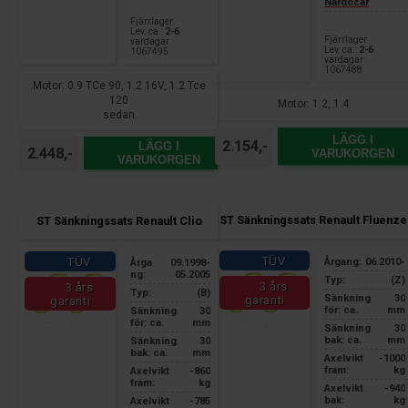
Nardocar
Fjärrlager
Lev. ca.:
2-6
Fjärrlager
vardagar
Lev. ca.:
2-6
1067495
vardagar
1067488
Motor: 0.9 TCe 90, 1.2 16V, 1.2 Tce
120
Motor: 1.2, 1.4
sedan
LÄGG I
2.154,-
LÄGG I
2.448,-
VARUKORGEN
VARUKORGEN
ST Sänkningssats Renault Fluenze
ST Sänkningssats Renault Clio
TÜV
TÜV
Årgang:
06.2010-
Årga
09.1998-
ng:
05.2005
Typ:
(Z)
3 års
3 års
Typ:
(B)
Sänkning
30
garanti
garanti
för: ca.
mm
Sänkning
30
för: ca.
mm
Sänkning
30
bak: ca.
mm
Sänkning
30
bak: ca.
mm
Axelvikt
-1000
fram:
kg
Axelvikt
-860
fram:
kg
Axelvikt
-940
bak:
kg
Axelvikt
-785