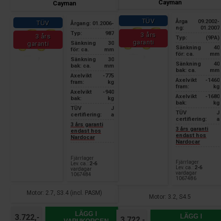
Cayman
Cayman
TÜV
Årga
09.2002-
TÜV
Årgang:
01.2006-
ng:
01.2007
Typ:
987
3 års
3 års
Typ:
(9PA)
garanti
Sänkning
30
garanti
Sänkning
40
för: ca.
mm
för: ca.
mm
Sänkning
30
Sänkning
40
bak: ca.
mm
bak: ca.
mm
Axelvikt
-775
Axelvikt
-1460
fram:
kg
fram:
kg
Axelvikt
-940
Axelvikt
-1680
bak:
kg
bak:
kg
TÜV
J
TÜV
J
certifiering:
a
certifiering:
a
3 års garanti
3 års garanti
endast hos
endast hos
Nardocar
Nardocar
Fjärrlager
Fjärrlager
Lev. ca.:
2-6
Lev. ca.:
2-6
vardagar
vardagar
1067484
1067486
Motor: 2.7, S3.4 (incl. PASM)
Motor: 3.2, S4.5
LÄGG I
LÄGG I
3.722,-
3.722,-