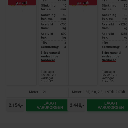
garanti
garanti
Sänkning
40
Sänkning
50
för: ca.
mm
för: ca.
mm
Sänkning
40
Sänkning
50
bak: ca.
mm
bak: ca.
mm
Axelvikt
-700
Axelvikt
-1260
fram:
kg
fram:
kg
Axelvikt
-690
Axelvikt
-1355
bak:
kg
bak:
kg
TÜV
J
TÜV
J
certifiering:
a
certifiering:
a
3 års garanti
3 års garanti
endast hos
endast hos
Nardocar
Nardocar
Fjärrlager
Fjärrlager
Lev. ca.:
2-6
Lev. ca.:
2-6
vardagar
vardagar
1067512
1067515
Motor: 1.2i
Motor: 1.8T, 2.0, 2.8, 1.9Tdi, 2.0Tdi
LÄGG I
LÄGG I
2.154,-
2.448,-
VARUKORGEN
VARUKORGEN