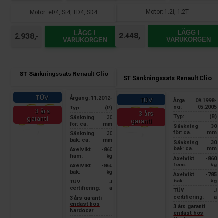
Motor: 1.2i, 1.2T
Motor: eD4, Si4, TD4, SD4
LÄGG I
LÄGG I
2.448,-
2.938,-
VARUKORGEN
VARUKORGEN
ST Sänkningssats Renault Clio
ST Sänkningssats Renault Clio
TÜV
Årgang:
11.2012-
TÜV
Årga
09.1998-
ng:
05.2005
Typ:
(R)
3 års
3 års
Typ:
(B)
Sänkning
30
garanti
garanti
för: ca.
mm
Sänkning
30
för: ca.
mm
Sänkning
30
bak: ca.
mm
Sänkning
30
bak: ca.
mm
Axelvikt
-860
fram:
kg
Axelvikt
-860
fram:
kg
Axelvikt
-860
bak:
kg
Axelvikt
-785
bak:
kg
TÜV
J
certifiering:
a
TÜV
J
certifiering:
a
3 års garanti
endast hos
3 års garanti
Nardocar
endast hos