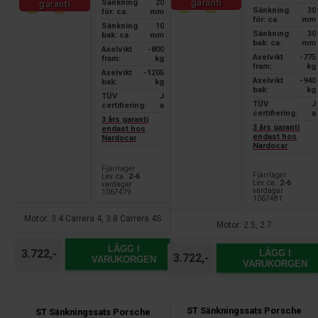
garanti
Sänkning
20
garanti
Sänkning
30
för: ca.
mm
för: ca.
mm
Sänkning
10
Sänkning
30
bak: ca.
mm
bak: ca.
mm
Axelvikt
-800
Axelvikt
-775
fram:
kg
fram:
kg
Axelvikt
-1205
Axelvikt
-940
bak:
kg
bak:
kg
TÜV
J
TÜV
J
certifiering:
a
certifiering:
a
3 års garanti
3 års garanti
endast hos
endast hos
Nardocar
Nardocar
Fjärrlager
Fjärrlager
Lev. ca.:
2-6
Lev. ca.:
2-6
vardagar
vardagar
1067479
1067481
Motor: 3.4 Carrera 4, 3.8 Carrera 4S
Motor: 2.5, 2.7
LÄGG I
3.722,-
LÄGG I
3.722,-
VARUKORGEN
VARUKORGEN
ST Sänkningssats Porsche
ST Sänkningssats Porsche