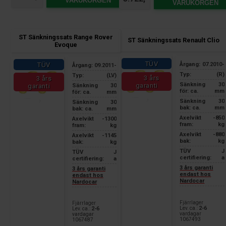
VARUKORGEN
VARUKORGEN
ST Sänkningssats Range Rover
ST Sänkningssats Renault Clio
Evoque
TÜV
TÜV
Årgang:
07.2010-
Årgang:
09.2011-
Typ:
(R)
Typ:
(LV)
3 års
3 års
Sänkning
30
garanti
Sänkning
30
garanti
för: ca.
mm
för: ca.
mm
Sänkning
30
Sänkning
30
bak: ca.
mm
bak: ca.
mm
Axelvikt
-850
Axelvikt
-1300
fram:
kg
fram:
kg
Axelvikt
-880
Axelvikt
-1145
bak:
kg
bak:
kg
TÜV
J
TÜV
J
certifiering:
a
certifiering:
a
3 års garanti
3 års garanti
endast hos
endast hos
Nardocar
Nardocar
Fjärrlager
Fjärrlager
Lev. ca.:
2-6
Lev. ca.:
2-6
vardagar
vardagar
1067493
1067487