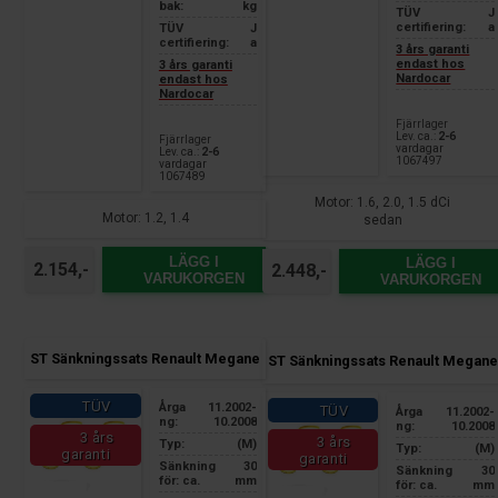
bak:
kg
TÜV
J
certifiering:
a
TÜV
J
certifiering:
a
3 års garanti
endast hos
3 års garanti
Nardocar
endast hos
Nardocar
Fjärrlager
Lev. ca.:
2-6
Fjärrlager
vardagar
Lev. ca.:
2-6
1067497
vardagar
1067489
Motor: 1.6, 2.0, 1.5 dCi
Motor: 1.2, 1.4
sedan
LÄGG I
LÄGG I
2.154,-
2.448,-
VARUKORGEN
VARUKORGEN
ST Sänkningssats Renault Megane
ST Sänkningssats Renault Megane
TÜV
Årga
11.2002-
TÜV
Årga
11.2002-
ng:
10.2008
ng:
10.2008
3 års
3 års
Typ:
(M)
Typ:
(M)
garanti
garanti
Sänkning
30
Sänkning
30
för: ca.
mm
för: ca.
mm