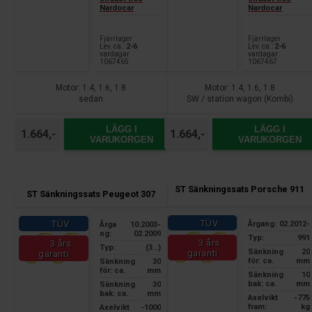
Nardocar
Nardocar
Fjärrlager
Fjärrlager
Lev. ca.:
2-6
Lev. ca.:
2-6
vardagar
vardagar
1067465
1067467
Motor: 1.4, 1.6, 1.8
Motor: 1.4, 1.6, 1.8
sedan
SW / station wagon (Kombi)
LÄGG I
LÄGG I
1.664,-
1.664,-
VARUKORGEN
VARUKORGEN
ST Sänkningssats Porsche 911
ST Sänkningssats Peugeot 307
TÜV
TÜV
Årgang:
02.2012-
Årga
10.2003-
ng:
02.2009
Typ:
991
3 års
3 års
Typ:
(3…)
Sänkning
20
garanti
garanti
för: ca.
mm
Sänkning
30
för: ca.
mm
Sänkning
10
bak: ca.
mm
Sänkning
30
bak: ca.
mm
Axelvikt
-775
fram:
kg
Axelvikt
-1000