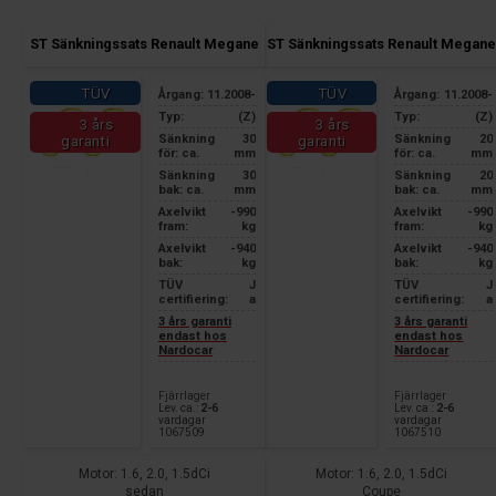
ST Sänkningssats Renault Megane
ST Sänkningssats Renault Megane
TÜV
TÜV
Årgang:
11.2008-
Årgang:
11.2008-
Typ:
(Z)
Typ:
(Z)
3 års
3 års
Sänkning
30
Sänkning
20
garanti
garanti
för: ca.
mm
för: ca.
mm
Sänkning
30
Sänkning
20
bak: ca.
mm
bak: ca.
mm
Axelvikt
-990
Axelvikt
-990
fram:
kg
fram:
kg
Axelvikt
-940
Axelvikt
-940
bak:
kg
bak:
kg
TÜV
J
TÜV
J
certifiering:
a
certifiering:
a
3 års garanti
3 års garanti
endast hos
endast hos
Nardocar
Nardocar
Fjärrlager
Fjärrlager
Lev. ca.:
2-6
Lev. ca.:
2-6
vardagar
vardagar
1067509
1067510
Motor: 1.6, 2.0, 1.5dCi
Motor: 1.6, 2.0, 1.5dCi
sedan
Coupe