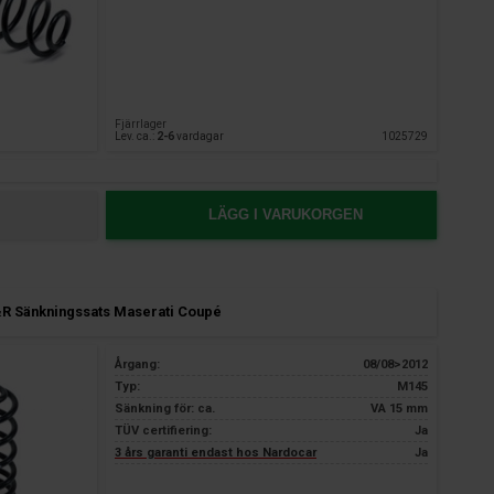
Fjärrlager
Lev. ca.:
2-6
vardagar
1025729
LÄGG I VARUKORGEN
R Sänkningssats Maserati Coupé
Årgang:
08/08>2012
Typ:
M145
Sänkning för: ca.
VA 15 mm
TÜV certifiering:
Ja
3 års garanti endast hos Nardocar
Ja