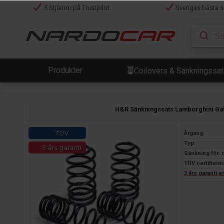
5 Stjärnor på Trustpilot
Sveriges bästa s
Produkter
Coilovers & Sänkningssa
H&R Sänkningssats Lamborghini Ga
TÜV
Årgang:
Typ:
3 års garanti
Sänkning för: 
TÜV certifierin
3 års garanti 