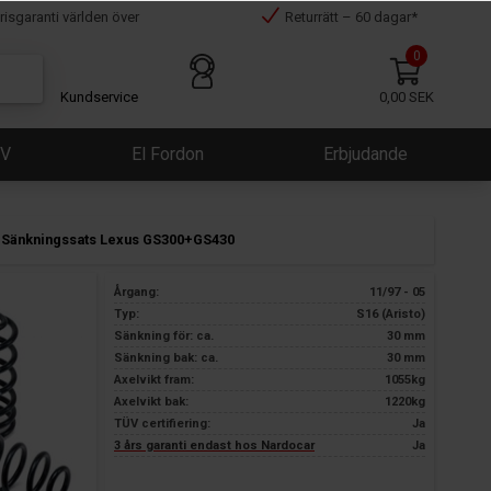
risgaranti världen över
Returrätt – 60 dagar*
0
Kundservice
0,00 SEK
ÜV
El Fordon
Erbjudande
Sänkningssats Lexus GS300+GS430
Årgang:
11/97 - 05
Typ:
S16 (Aristo)
Sänkning för: ca.
30 mm
Sänkning bak: ca.
30 mm
Axelvikt fram:
1055kg
Axelvikt bak:
1220kg
TÜV certifiering:
Ja
3 års garanti endast hos Nardocar
Ja