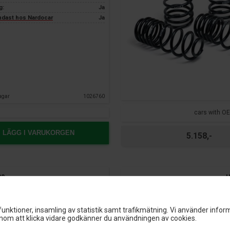
g:
Ja
endast hos Nardocar
Ja
agar
1026760
cars with OE
LÄGG I VARUKORGEN
5.158,-
30
H
TÜV
2019 -
unktioner, insamling av statistik samt trafikmätning. Vi använder inform
DM
3 års garanti
om att klicka vidare godkänner du användningen av cookies.
ca.
35 mm