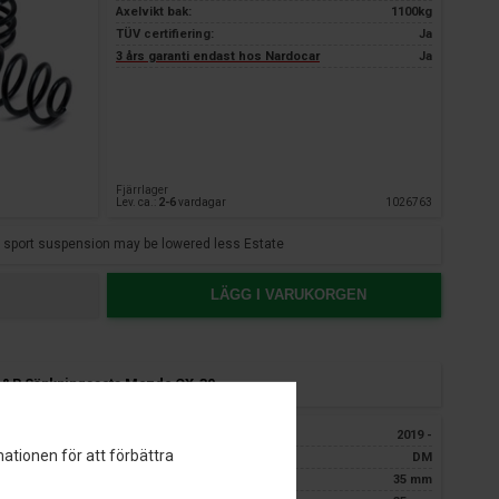
Axelvikt bak:
1100kg
TÜV certifiering:
Ja
3 års garanti endast hos Nardocar
Ja
Fjärrlager
Lev. ca.:
2-6
vardagar
1026763
 sport suspension may be lowered less Estate
LÄGG I VARUKORGEN
&R Sänkningssats Mazda CX-30
Årgang:
2019 -
ationen för att förbättra
Typ:
DM
Sänkning för: ca.
35 mm