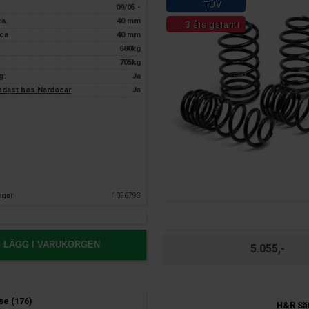
TÜV
09/05 -
ca.
40 mm
3 års garanti
ca.
40 mm
680kg
705kg
g:
Ja
endast hos Nardocar
Ja
agar
1026793
LÄGG I VARUKORGEN
5.055,-
e (176)
H&R Sä