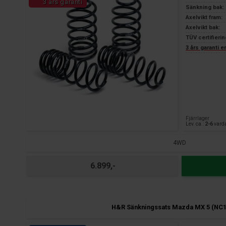
3 års garanti
Sänkning bak: 
Axelvikt fram:
Axelvikt bak:
TÜV certifierin
3 års garanti 
Fjärrlager
Lev. ca.:
2-6
vard
4WD
6.899,-
H&R Sänkningssats Mazda MX 5 (NC