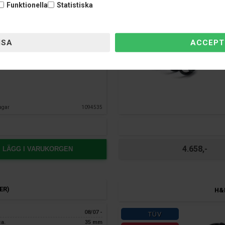
ca.
35 mm
Funktionella
Statistiska
g:
Ja
endast hos Nardocar
Ja
agar
1094535
4.658,-
LÄGG I VARUKORGEN
ER)
H&R
08/07 -
TÜV
ca.
35 mm