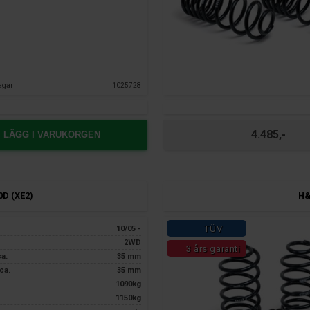
agar
1025728
4.485,-
LÄGG I VARUKORGEN
0D (XE2)
H&
TÜV
10/05 -
2WD
3 års garanti
ca.
35 mm
ca.
35 mm
1090kg
1150kg