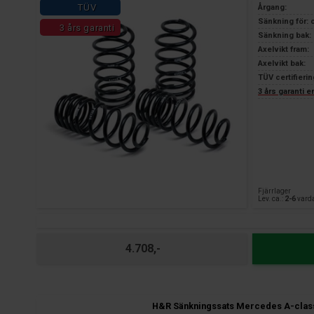
TÜV
Årgang:
Sänkning för: 
3 års garanti
Sänkning bak: 
Axelvikt fram:
Axelvikt bak:
TÜV certifierin
3 års garanti 
Fjärrlager
Lev. ca.:
2-6
vard
4.708,-
H&R Sänkningssats Mercedes A-class