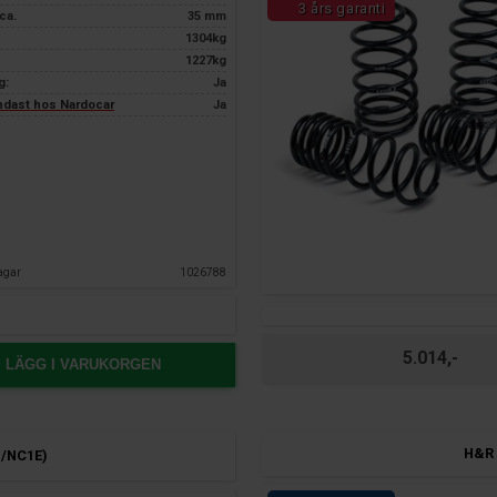
3 års garanti
ca.
35 mm
1304kg
1227kg
g:
Ja
endast hos Nardocar
Ja
agar
1026788
5.014,-
LÄGG I VARUKORGEN
H&R 
1/NC1E)