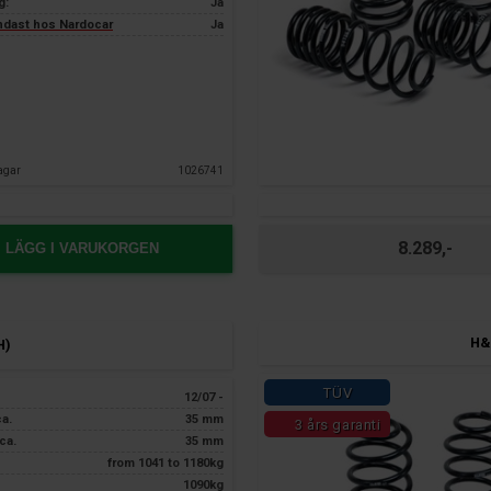
g:
Ja
endast hos Nardocar
Ja
agar
1026741
8.289,-
LÄGG I VARUKORGEN
H&
H)
TÜV
12/07 -
ca.
35 mm
3 års garanti
ca.
35 mm
from 1041 to 1180kg
1090kg