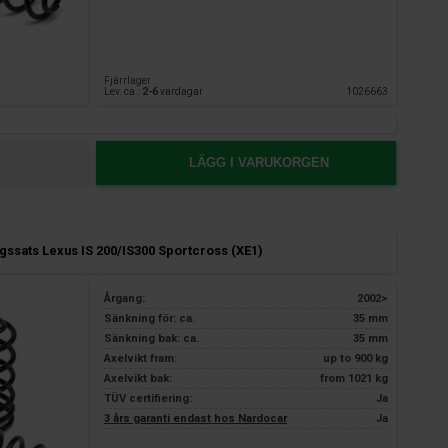
Fjärrlager
Lev. ca.:
2-6
vardagar
1026663
LÄGG I VARUKORGEN
ssats Lexus IS 200/IS300 Sportcross (XE1)
Årgang:
2002>
Sänkning för: ca.
35 mm
Sänkning bak: ca.
35 mm
Axelvikt fram:
up to 900 kg
Axelvikt bak:
from 1021 kg
TÜV certifiering:
Ja
3 års garanti endast hos Nardocar
Ja