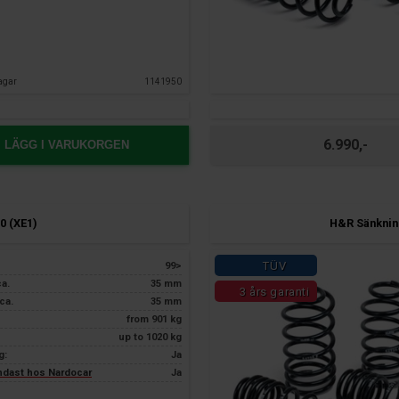
agar
1141950
6.990,-
LÄGG I VARUKORGEN
0 (XE1)
H&R Sänkning
TÜV
99>
ca.
35 mm
3 års garanti
ca.
35 mm
from 901 kg
up to 1020 kg
g:
Ja
endast hos Nardocar
Ja