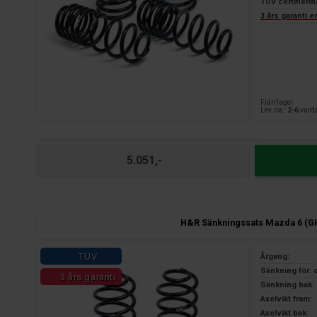
TÜV certifierin
3 års garanti 
Fjärrlager
Lev. ca.:
2-6
vard
5.051,-
H&R Sänkningssats Mazda 6 (G
TÜV
Årgang:
Sänkning för: 
3 års garanti
Sänkning bak: 
Axelvikt fram:
Axelvikt bak: