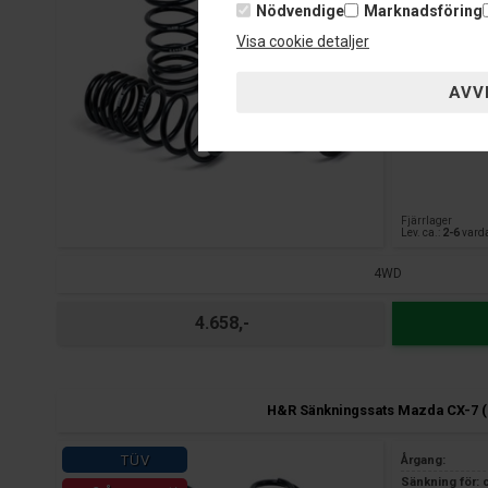
Sänkning bak: 
Nödvendige
Marknadsföring
TÜV certifierin
Visa cookie detaljer
3 års garanti 
Fjärrlager
Lev. ca.:
2-6
vard
4WD
4.658,-
H&R Sänkningssats Mazda CX-7 (
TÜV
Årgang:
Sänkning för: 