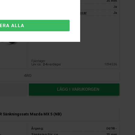
Sänkning bak: ca.
35 mm
TÜV certifiering:
Ja
3 års garanti endast hos Nardocar
Ja
Fjärrlager
Lev. ca.:
2-6
vardagar
1094536
4WD
LÄGG I VARUKORGEN
 Sänkningssats Mazda MX 5 (NB)
Årgang:
04/98 -
Sänkning för: ca.
35 mm