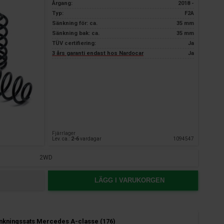
Årgang:
2018 -
Typ:
F2A
Sänkning för: ca.
35 mm
Sänkning bak: ca.
35 mm
TÜV certifiering:
Ja
3 års garanti endast hos Nardocar
Ja
Fjärrlager
Lev. ca.:
2-6
vardagar
1094547
2WD
LÄGG I VARUKORGEN
nkningssats Mercedes A-classe (176)