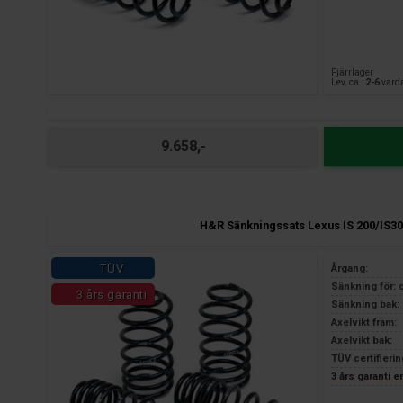
Fjärrlager
Lev. ca.:
2-6
vard
9.658,-
H&R Sänkningssats Lexus IS 200/IS30
TÜV
Årgang:
Sänkning för: 
3 års garanti
Sänkning bak: 
Axelvikt fram:
Axelvikt bak:
TÜV certifierin
3 års garanti 