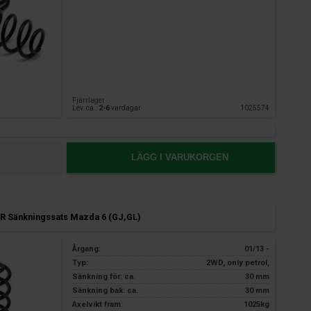
Fjärrlager
Lev. ca.:
2-6
vardagar
1025574
LÄGG I VARUKORGEN
R Sänkningssats Mazda 6 (GJ,GL)
Årgang:
01/13 -
Typ:
2WD, only petrol,
Sänkning för: ca.
30 mm
Sänkning bak: ca.
30 mm
Axelvikt fram:
1025kg