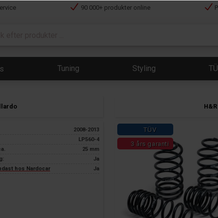
ervice
90 000+ produkter online
P
Tuning
Styling
T
ts
llardo
H&R 
TÜV
2008-2013
LP560-4
3 års garanti
ca.
25 mm
g:
Ja
endast hos Nardocar
Ja