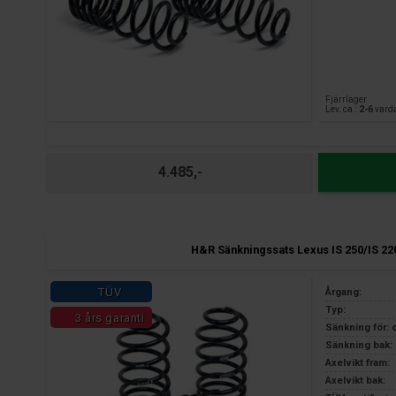
Fjärrlager
Lev. ca.:
2-6
vard
4.485,-
H&R Sänkningssats Lexus IS 250/IS 22
TÜV
Årgang:
Typ:
3 års garanti
Sänkning för: 
Sänkning bak: 
Axelvikt fram:
Axelvikt bak: