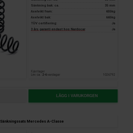
Sänkning bak: ca.
35 mm
Axelvikt fram:
655kg
Axelvikt bak:
665kg
TÜV certifiering:
Ja
3 års garanti endast hos Nardocar
Ja
Fjärrlager
Lev. ca.:
2-6
vardagar
1026792
LÄGG I VARUKORGEN
Sänkningssats Mercedes A-Classe