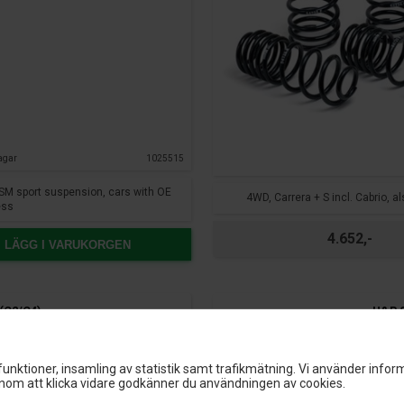
agar
1025515
PASM sport suspension, cars with OE
4WD, Carrera + S incl. Cabrio,
ess
4.652,-
LÄGG I VARUKORGEN
(C2/C4)
H&R S
TÜV
10/93>98
unktioner, insamling av statistik samt trafikmätning. Vi använder inform
ca.
30 mm
3 års garanti
om att klicka vidare godkänner du användningen av cookies.
g:
Ja