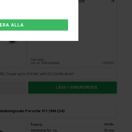
3 års garanti endast hos Nardocar
Ja
Fjärrlager
Lev. ca.:
2-6
vardagar
1025522
WD, Coupe up to 254 kW, with EC-Certification*
LÄGG I VARUKORGEN
änkningssats Porsche 911 (996 (C4)
Årgang:
09/98>
Sänkning för: ca.
25 mm