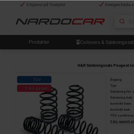
5 Stjärnor på Trustpilot
Sveriges bästa s
Produkter
Coilovers & Sänkningssa
H&R Sänkningssats Peugeot Io
TÜV
Årgang:
Typ:
3 års garanti
Sänkning för: 
Sänkning bak: 
Axelvikt fram:
Axelvikt bak:
TÜV certifierin
3 års garanti 