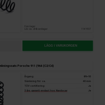
Fjärrlager
Lev. ca.:
2-6
vardagar
1141937
LÄGG I VARUKORGEN
kningssats Porsche 911 (964 (C2/C4)
Årgang:
89>93
Sänkning för: ca.
40 mm
TÜV certifiering:
Ja
3 års garanti endast hos Nardocar
Ja