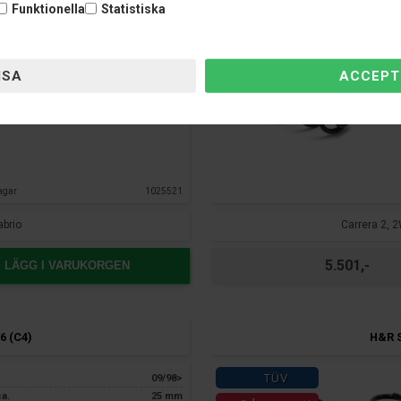
endast hos Nardocar
Ja
Funktionella
Statistiska
agar
1025521
abrio
Carrera 2, 2
5.501,-
LÄGG I VARUKORGEN
6 (C4)
H&R S
TÜV
09/98>
ca.
25 mm