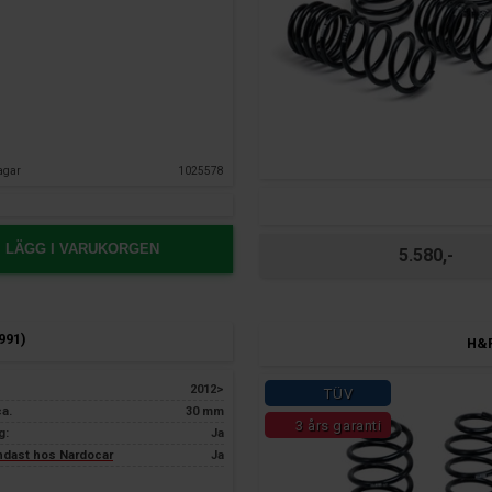
agar
1025578
LÄGG I VARUKORGEN
5.580,-
991)
H&R
2012>
TÜV
ca.
30 mm
3 års garanti
g:
Ja
endast hos Nardocar
Ja