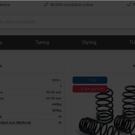
ervice
90 000+ produkter online
P
Tuning
Styling
T
ts
n
TÜV
2010 -
1
3 års garanti
ca.
30-35 mm
ca.
30-35 mm
-640kg
820kg
g:
Ja
endast hos Nardocar
Ja