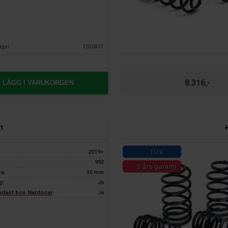
agar
1026837
8.316,-
LÄGG I VARUKORGEN
1
TÜV
2019>
992
3 års garanti
ca.
30 mm
g:
Ja
endast hos Nardocar
Ja