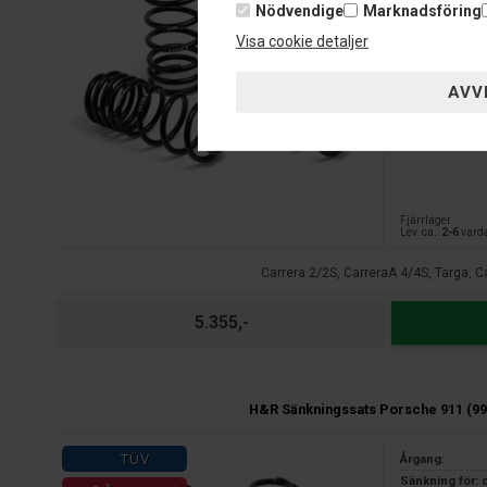
3 års garanti 
Nödvendige
Marknadsföring
Visa cookie detaljer
Fjärrlager
Lev. ca.:
2-6
vard
Carrera 2/2S, CarreraA 4/4S, Targa, C
5.355,-
H&R Sänkningssats Porsche 911 (99
TÜV
Årgang:
Sänkning för: 