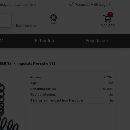
risgaranti världen över
Returrätt – 60 dagar*
0
Kundservice
0,00 SEK
ÜV
El Fordon
Erbjudande
H&R Sänkningssats Porsche 911
Årgang:
2020>
Typ:
992
Sänkning för: ca.
30 mm
TÜV certifiering:
Ja
3 års garanti endast hos Nardocar
Ja