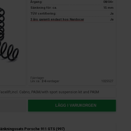
Årgang:
08/04>
Sänkning för: ca.
15 mm
TÜV certifiering:
Ja
3 års garanti endast hos Nardocar
Ja
Fjärrlager
Lev. ca.:
2-6
vardagar
1025527
. Facelift,incl. Cabrio, PASM/with sport suspension kit and PASM
LÄGG I VARUKORGEN
änkningssats Porsche 911 GTS (997)