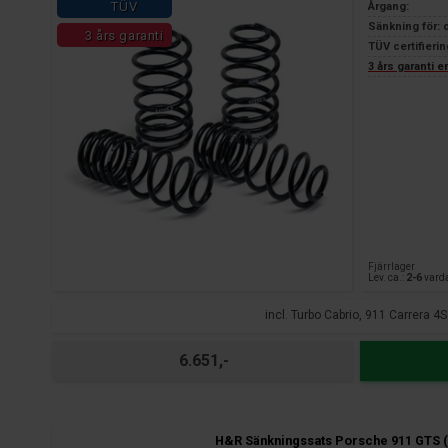
TÜV
Årgang:
Sänkning för: 
3 års garanti
TÜV certifierin
3 års garanti 
Fjärrlager
Lev. ca.:
2-6
vard
incl. Turbo Cabrio, 911 Carrera 4S
6.651,-
H&R Sänkningssats Porsche 911 GTS (