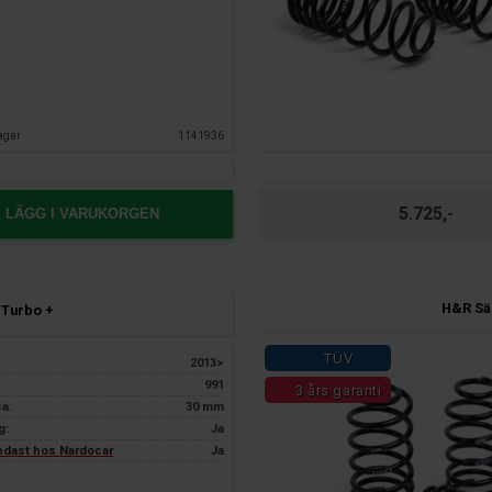
agar
1141936
5.725,-
LÄGG I VARUKORGEN
H&R Sän
 Turbo +
TÜV
2013>
991
3 års garanti
ca.
30 mm
g:
Ja
endast hos Nardocar
Ja