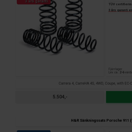
3 års garanti
TÜV certifierin
3 års garanti 
Fjärrlager
Lev. ca.:
2-6
vard
Carrera 4, CarreHA 4S, 4WD, Coupe, with EC-Ce
5.504,-
H&R Sänkningssats Porsche 911 (