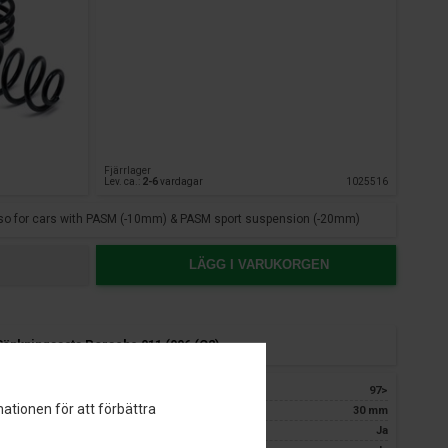
Fjärrlager
Lev. ca.:
2-6
vardagar
1025516
 also for cars with PASM (-10mm) & PASM sport suspension (-20mm)
LÄGG I VARUKORGEN
änkningssats Porsche 911 (996 (C2)
Årgang:
97>
ationen för att förbättra
Sänkning för: ca.
30 mm
TÜV certifiering:
Ja