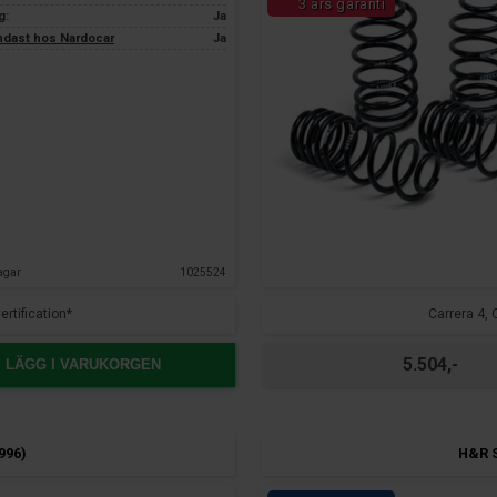
3 års garanti
g:
Ja
endast hos Nardocar
Ja
agar
1025524
rtification*
Carrera 4, 
5.504,-
LÄGG I VARUKORGEN
996)
H&R S