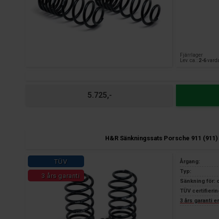
Fjärrlager
Lev. ca.:
2-6
vard
5.725,-
H&R Sänkningssats Porsche 911 (911)
TÜV
Årgang:
Typ:
3 års garanti
Sänkning för: 
TÜV certifierin
3 års garanti 