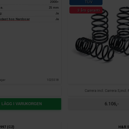
TÜV
2000>
ca.
25 mm
3 års garanti
g:
Ja
endast hos Nardocar
Ja
agar
1025518
Carrera incl. Carrera S,incl
6.106,-
LÄGG I VARUKORGEN
997 (C2)
H&R S