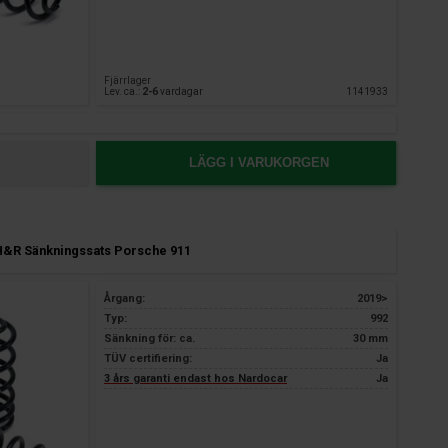
Fjärrlager
Lev. ca.:
2-6
vardagar
1141933
LÄGG I VARUKORGEN
H&R Sänkningssats Porsche 911
Årgang:
2019>
Typ:
992
Sänkning för: ca.
30 mm
TÜV certifiering:
Ja
3 års garanti endast hos Nardocar
Ja