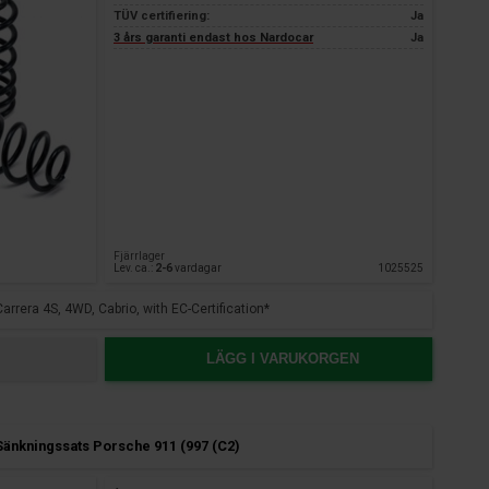
TÜV certifiering:
Ja
3 års garanti endast hos Nardocar
Ja
Fjärrlager
Lev. ca.:
2-6
vardagar
1025525
Carrera 4S, 4WD, Cabrio, with EC-Certification*
LÄGG I VARUKORGEN
änkningssats Porsche 911 (997 (C2)