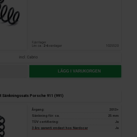
Fjärrlager
Lev. ca.:
2-6
vardagar
1025520
incl. Cabrio
LÄGG I VARUKORGEN
 Sänkningssats Porsche 911 (991)
Årgang:
2013>
Sänkning för: ca.
25 mm
TÜV certifiering:
Ja
3 års garanti endast hos Nardocar
Ja