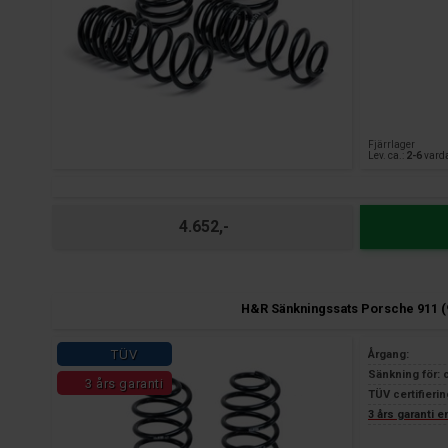
Fjärrlager
Lev. ca.:
2-6
vard
4.652,-
H&R Sänkningssats Porsche 911 (
TÜV
Årgang:
Sänkning för: 
3 års garanti
TÜV certifierin
3 års garanti 