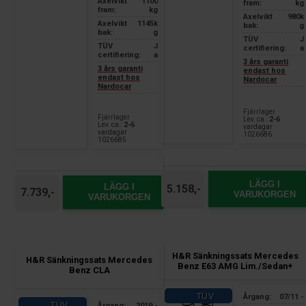
Axelvikt
1100
fram:
kg
fram:
kg
Axelvikt
980k
Axelvikt
1145k
bak:
g
bak:
g
TÜV
J
TÜV
J
certifiering:
a
certifiering:
a
3 års garanti
3 års garanti
endast hos
endast hos
Nardocar
Nardocar
Fjärrlager
Fjärrlager
Lev. ca.:
2-6
Lev. ca.:
2-6
vardagar
vardagar
1026686
1026685
LÄGG I
LÄGG I
5.158,-
7.739,-
VARUKORGEN
VARUKORGEN
H&R Sänkningssats Mercedes
H&R Sänkningssats Mercedes
Benz E63 AMG Lim./Sedan+
Benz CLA
TÜV
Årgang:
07/11 -
TÜV
Årgang:
2019 -