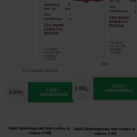
för: ca.
mm
Sänkning
15
TÜV
J
bak: ca.
mm
certifiering:
a
TÜV
J
3 års garanti
certifiering:
a
endast hos
3 års garanti
Nardocar
endast hos
Nardocar
Fjärrlager
Lev. ca.:
2-6
Fjärrlager
vardagar
Lev. ca.:
2-6
1142041
vardagar
1142029
4WD
Incl adaptive shocks
LÄGG I
5.055,-
LÄGG I
VARUKORGEN
5.694,-
VARUKORGEN
H&R Sänkningssats Mercedes A-
H&R Sänkningssats Mercedes A-
classe (168)
classe (169)