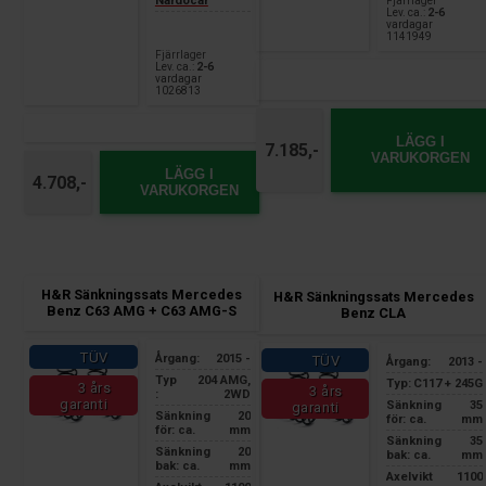
Nardocar
Fjärrlager
Lev. ca.:
2-6
vardagar
1141949
Fjärrlager
Lev. ca.:
2-6
vardagar
1026813
LÄGG I
7.185,-
VARUKORGEN
LÄGG I
4.708,-
VARUKORGEN
H&R Sänkningssats Mercedes
H&R Sänkningssats Mercedes
Benz C63 AMG + C63 AMG-S
Benz CLA
TÜV
Årgang:
2015 -
TÜV
Årgang:
2013 -
Typ
204 AMG,
Typ:
C117 + 245G
3 års
3 års
:
2WD
garanti
Sänkning
35
garanti
Sänkning
20
för: ca.
mm
för: ca.
mm
Sänkning
35
Sänkning
20
bak: ca.
mm
bak: ca.
mm
Axelvikt
1100