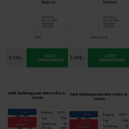
Nardocar
Nardocar
Fjärrlager
Fjärrlager
Lev. ca.:
2-6
Lev. ca.:
2-6
vardagar
vardagar
1094548
1094549
2WD
Hatchback
LÄGG I
LÄGG I
6.124,-
5.694,-
VARUKORGEN
VARUKORGEN
H&R Sänkningssats Mercedes A-
H&R Sänkningssats Mercedes A-
classe
classe
TÜV
Årgang:
2019 -
TÜV
Årgang:
2019 -
Typ:
F2A
3 års
Typ:
F2A
3 års
Sänkning
25
garanti
Sänkning
30
garanti
för: ca.
mm