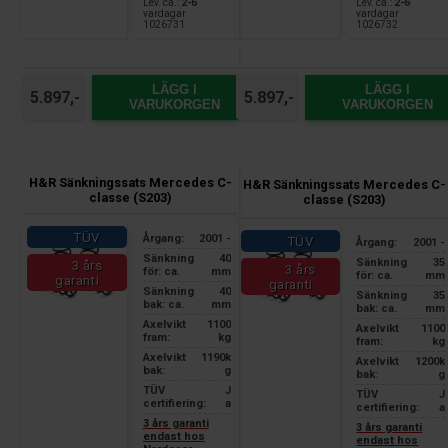
Lev. ca.:
2-6
Lev. ca.:
2-6
vardagar
vardagar
1026731
1026732
LÄGG I
LÄGG I
5.897,-
5.897,-
VARUKORGEN
VARUKORGEN
H&R Sänkningssats Mercedes C-
H&R Sänkningssats Mercedes C-
classe (S203)
classe (S203)
TÜV
Årgang:
2001 -
TÜV
Årgang:
2001 -
Sänkning
40
Sänkning
35
3 års
3 års
för: ca.
mm
för: ca.
mm
garanti
garanti
Sänkning
40
Sänkning
35
bak: ca.
mm
bak: ca.
mm
Axelvikt
1100
Axelvikt
1100
fram:
kg
fram:
kg
Axelvikt
1190k
Axelvikt
1200k
bak:
g
bak:
g
TÜV
J
TÜV
J
certifiering:
a
certifiering:
a
3 års garanti
3 års garanti
endast hos
endast hos