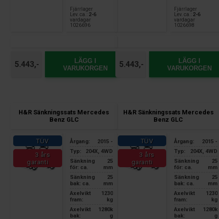
Fjärrlager
Fjärrlager
Lev. ca.:
2-6
Lev. ca.:
2-6
vardagar
vardagar
1026696
1026698
LÄGG I
LÄGG I
5.443,-
5.443,-
VARUKORGEN
VARUKORGEN
H&R Sänkningssats Mercedes
H&R Sänkningssats Mercedes
Benz GLC
Benz GLC
TÜV
TÜV
Årgang:
2015 -
Årgang:
2015 -
Typ:
204X, 4WD
Typ:
204X, 4WD
3 års
3 års
Sänkning
25
Sänkning
25
garanti
garanti
för: ca.
mm
för: ca.
mm
Sänkning
25
Sänkning
25
bak: ca.
mm
bak: ca.
mm
Axelvikt
1230
Axelvikt
1230
fram:
kg
fram:
kg
Axelvikt
1280k
Axelvikt
1280k
bak:
g
bak:
g