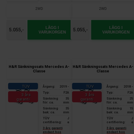
2WD
2WD
LÄGG I
LÄGG I
5.055,-
5.055,-
VARUKORGEN
VARUKORGEN
H&R Sänkningssats Mercedes A-
H&R Sänkningssats Mercedes A-
Classe
Classe
TÜV
TÜV
Årgang:
2019 -
Årgang:
2018 -
Typ:
F2A
Typ:
F2A
3 års
3 års
Sänkning
35
Sänkning
25
garanti
garanti
för: ca.
mm
för: ca.
mm
Sänkning
35
Sänkning
15
bak: ca.
mm
bak: ca.
mm
TÜV
J
TÜV
J
certifiering:
a
certifiering:
a
3 års garanti
3 års garanti
endast hos
endast hos