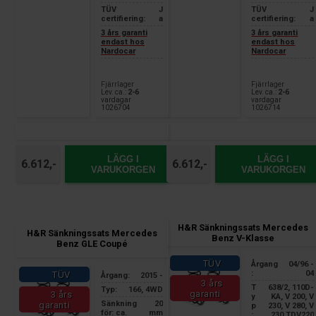
TÜV
J
TÜV
J
certifiering:
a
certifiering:
a
3 års garanti
3 års garanti
endast hos
endast hos
Nardocar
Nardocar
Fjärrlager
Fjärrlager
Lev. ca.:
2-6
Lev. ca.:
2-6
vardagar
vardagar
1026704
1026714
LÄGG I
LÄGG I
6.612,-
6.612,-
VARUKORGEN
VARUKORGEN
H&R Sänkningssats Mercedes
H&R Sänkningssats Mercedes
Benz V-Klasse
Benz GLE Coupé
TÜV
Årgang
04/96 -
:
04
TÜV
Årgang:
2015 -
3 års
T
638/2, 110D-
Typ:
166, 4WD
garanti
3 års
y
KA, V 200, V
Sänkning
20
garanti
p
230, V 280, V
för: ca.
mm
:
230 TDV220