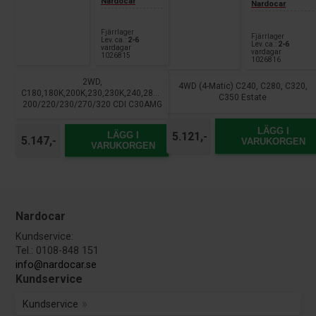
Nardocar
Nardocar
Fjärrlager
Fjärrlager
Lev. ca.:
2-6
Lev. ca.:
2-6
vardagar
vardagar
1026815
1026816
2WD,
4WD (4-Matic) C240, C280, C320,
C180,180K,200K,230,230K,240,280,320,350
C350 Estate
200/220/230/270/320 CDI C30AMG
CDI, C32 AMG, C55 AMG, 200 CGI,
LÄGG I
5.121,-
LÄGG I
5.147,-
VARUKORGEN
VARUKORGEN
Nardocar
Kundservice:
Tel.: 0108-848 151
info@nardocar.se
Kundservice
Kundservice