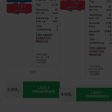
Typ:
212
3 års
Typ:
C118
3 års
Sänkning
20
garanti
Sänkning
30
för: ca.
mm
garanti
för: ca.
mm
Sänkning
20
Sänkning
20
bak: ca.
mm
bak: ca.
mm
Axelvikt
1175
TÜV
J
fram:
kg
certifiering:
a
Axelvikt
1365k
3 års garanti
bak:
g
endast hos
TÜV
J
Nardocar
certifiering:
a
3 års garanti
endast hos
Nardocar
Fjärrlager
Lev. ca.:
2-6
vardagar
1142042
Fjärrlager
Lev. ca.:
2-6
2WD
vardagar
1026688
LÄGG I
5.055,-
VARUKORGEN
LÄGG I
4.600,-
VARUKORGEN