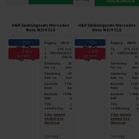
VARUKORGEN
H&R Sänkningssats Mercedes
H&R Sänkningssats Mercedes
Benz W219 CLS
Benz W219 CLS
TÜV
TÜV
Årgang:
08/04 -
Årgang:
08/04 -
T
219, CLS
Ty
219, CLS
3 års
3 års
y
280/300/350/3
p:
320CDI/350C
garanti
garanti
p:
50CGI
DI
Sänkning
35
Sänkning
35
för: ca.
mm
för: ca.
mm
Sänkning
35
Sänkning
35
bak: ca.
mm
bak: ca.
mm
Axelvikt
1135
Axelvikt
1135
fram:
kg
fram:
kg
Axelvikt
1190k
Axelvikt
1190k
bak:
g
bak:
g
TÜV
J
TÜV
J
certifiering:
a
certifiering:
a
3 års garanti
3 års garanti
endast hos
endast hos
Nardocar
Nardocar
Fjärrlager
Fjärrlager