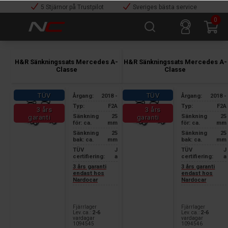
5 Stjärnor på Trustpilot
Sveriges bästa service
0
H&R Sänkningssats Mercedes A-
H&R Sänkningssats Mercedes A-
Classe
Classe
TÜV
TÜV
Årgang:
2018 -
Årgang:
2018 -
Typ:
F2A
Typ:
F2A
3 års
3 års
Sänkning
25
Sänkning
25
garanti
garanti
för: ca.
mm
för: ca.
mm
Sänkning
25
Sänkning
25
bak: ca.
mm
bak: ca.
mm
TÜV
J
TÜV
J
certifiering:
a
certifiering:
a
3 års garanti
3 års garanti
endast hos
endast hos
Nardocar
Nardocar
Fjärrlager
Fjärrlager
Lev. ca.:
2-6
Lev. ca.:
2-6
vardagar
vardagar
1094545
1094546