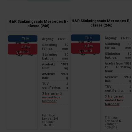
H&R Sänkningssats Mercedes B-
H&R Sänkningssats Mercedes B-
classe (246)
classe (246)
TÜV
Årgang:
11/11 -
TÜV
Årgang:
11/11 -
Sänkning
30
Sänkning
30
3 års
3 års
för: ca.
mm
för: ca.
mm
garanti
garanti
Sänkning
30
Sänkning
30
bak: ca.
mm
bak: ca.
mm
Axelvi
from 1022
Axelvikt
1021
kt
to 1100kg
fram:
kg
fram:
Axelvikt
995k
Axelvikt
995k
bak:
g
bak:
g
TÜV
J
TÜV
J
certifiering:
a
certifiering:
a
3 års garanti
3 års garanti
endast hos
endast hos
Nardocar
Nardocar
Fjärrlager
Fjärrlager
Lev. ca.:
2-6
Lev. ca.:
2-6
vardagar
vardagar
1026811
1026812