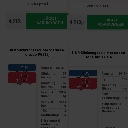
only for petrol
only for diesel
LÄGG I
LÄGG I
4.513,-
4.513,-
VARUKORGEN
VARUKORGEN
H&R Sänkningssats Mercedes B-
H&R Sänkningssats Mercedes
classe (W245)
Benz AMG GT-R
TÜV
Årgang:
05/05 -
TÜV
Årgang:
2017>
Sänkning
35
3 års
för: ca.
mm
Typ:
197
garanti
3 års
Sänkning
35
Sänkning
15-30
garanti
bak: ca.
mm
för: ca.
mm
Axelvikt
1005
TÜV
J
fram:
kg
certifiering:
a
Axelvikt
935k
3 års garanti
bak:
g
endast hos
Nardocar
TÜV
J
certifiering:
a
3 års garanti
endast hos