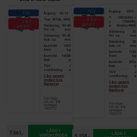
TÜV
Årgang:
2013 -
TÜV
Årgang:
01/12 -
T
245GAMG +
3 års
Typ:
W166, 4WD
3 års
y
176AMG,
garanti
p:
4matic/4WD
Sänkning
40-45
garanti
för: ca.
mm
Sänkning
25
för: ca.
mm
Sänkning
40-45
bak: ca.
mm
Sänkning
25
bak: ca.
mm
Axelvikt
1450
fram:
kg
Axelvikt
1135
fram:
kg
Axelvikt
1600k
bak:
g
Axelvikt
935k
bak:
g
TÜV
J
certifiering:
a
TÜV
J
certifiering:
a
3 års garanti
endast hos
3 års garanti
Nardocar
endast hos
Nardocar
Fjärrlager
Lev. ca.:
2-6
Fjärrlager
vardagar
Lev. ca.:
2-6
1026722
vardagar
1026723
LÄGG I
7.561,-
LÄGG I
VARUKORGEN
5.158,-