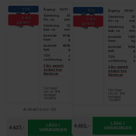
TÜV
Årgang:
10/97 -
TÜV
Årgang:
09/04 -
Sänkning
30
Sänkning
35
3 års
3 års
för: ca.
mm
för: ca.
mm
garanti
garanti
Sänkning
30
Sänkning
15
bak: ca.
mm
bak: ca.
mm
Axelvikt
810k
Axelvikt
1000
fram:
g
fram:
kg
Axelvikt
850k
Axelvikt
920k
bak:
g
bak:
g
TÜV
J
TÜV
J
certifiering:
a
certifiering:
a
3 års garanti
3 års garanti
endast hos
endast hos
Nardocar
Nardocar
Fjärrlager
Fjärrlager
Lev. ca.:
2-6
Lev. ca.:
2-6
vardagar
vardagar
1026806
1026807
A140-A210 incl. CDI
LÄGG I
4.652,-
LÄGG I
4.627,-
VARUKORGEN
VARUKORGEN