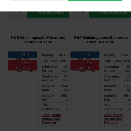
LÄGG I
LÄGG I
5.443,-
5.986,-
VARUKORGEN
VARUKORGEN
H&R Sänkningssats Mercedes
H&R Sänkningssats Mercedes
Benz GLA X156
Benz GLA X156
TÜV
TÜV
Årgang:
2014 -
Årgang:
2014 -
Typ:
245G, 4WD
Typ:
245G, 4WD
3 års
3 års
Sänkning
35
Sänkning
35
garanti
garanti
för: ca.
mm
för: ca.
mm
Sänkning
35
Sänkning
35
bak: ca.
mm
bak: ca.
mm
Axelvikt
1140
Axelvikt
1140
fram:
kg
fram:
kg
Axelvikt
985k
Axelvikt
985k
bak:
g
bak:
g
TÜV
J
TÜV
J
certifiering:
a
certifiering:
a
3 års garanti
3 års garanti
endast hos
endast hos
Nardocar
Nardocar