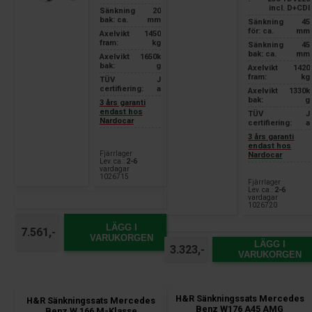
incl. D+CDI
Sänkning
20
bak: ca.
mm
Sänkning
45
för: ca.
mm
Axelvikt
1450
fram:
kg
Sänkning
45
bak: ca.
mm
Axelvikt
1650k
bak:
g
Axelvikt
1420
fram:
kg
TÜV
J
certifiering:
a
Axelvikt
1330k
bak:
g
3 års garanti
endast hos
TÜV
J
Nardocar
certifiering:
a
3 års garanti
endast hos
Fjärrlager
Nardocar
Lev. ca.:
2-6
vardagar
1026715
Fjärrlager
Lev. ca.:
2-6
vardagar
1026720
LÄGG I
7.561,-
VARUKORGEN
LÄGG I
3.323,-
VARUKORGEN
H&R Sänkningssats Mercedes
H&R Sänkningssats Mercedes
Benz W176 A45 AMG
Benz W 166 M-Klasse