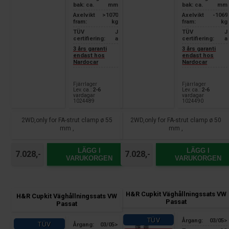
bak: ca.
mm
bak: ca.
mm
Axelvikt
>1070
Axelvikt
-1069
fram:
kg
fram:
kg
TÜV
J
TÜV
J
certifiering:
a
certifiering:
a
3 års garanti
3 års garanti
endast hos
endast hos
Nardocar
Nardocar
Fjärrlager
Fjärrlager
Lev. ca.:
2-6
Lev. ca.:
2-6
vardagar
vardagar
1024489
1024490
2WD,only for FA-strut clamp ø 55
2WD,only for FA-strut clamp ø 50
mm ,
mm ,
LÄGG I
LÄGG I
7.028,-
7.028,-
VARUKORGEN
VARUKORGEN
H&R Cupkit Väghållningssats VW
H&R Cupkit Väghållningssats VW
Passat
Passat
TÜV
Årgang:
03/05>
TÜV
Årgang:
03/05>