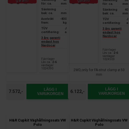
Sänkning
55
garanti
garanti
för: ca.
mm
för: ca.
mm
Sänkning
-
Sänkning
40
bak: ca.
mm
bak: ca.
mm
Axelvikt
-830
TÜV
J
fram:
kg
certifiering:
a
TÜV
J
3 års garanti
certifiering:
a
endast hos
Nardocar
3 års garanti
endast hos
Nardocar
Fjärrlager
Lev. ca.:
2-6
vardagar
Fjärrlager
1024503
Lev. ca.:
2-6
vardagar
1024390
2WD,only for FA-strut clamp ø 50
mm
LÄGG I
LÄGG I
6.122,-
7.572,-
VARUKORGEN
VARUKORGEN
H&R Cupkit Väghållningssats VW
H&R Cupkit Väghållningssats VW
Polo
Polo