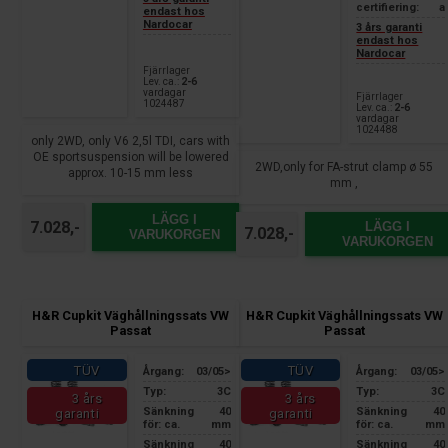
certifiering:
a
endast hos
Nardocar
3 års garanti
endast hos
Nardocar
Fjärrlager
Lev. ca.:
2-6
vardagar
Fjärrlager
1024487
Lev. ca.:
2-6
vardagar
1024488
only 2WD, only V6 2,5l TDI, cars with
OE sportsuspension will be lowered
2WD,only for FA-strut clamp ø 55
approx. 10-15 mm less
mm ,
LÄGG I
7.028,-
LÄGG I
7.028,-
VARUKORGEN
VARUKORGEN
H&R Cupkit Väghållningssats VW
H&R Cupkit Väghållningssats VW
Passat
Passat
TÜV
TÜV
Årgang:
03/05>
Årgang:
03/05>
Typ:
3C
Typ:
3C
3 års
3 års
Sänkning
40
Sänkning
40
garanti
garanti
för: ca.
mm
för: ca.
mm
Sänkning
40
Sänkning
40