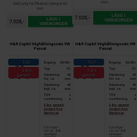
mm ,
2WD,only for FA-strut clamp ø 50
mm
LÄGG I
7.028,-
LÄGG I
VARUKORGEN
7.028,-
VARUKORGEN
H&R Cupkit Väghållningssats VW
H&R Cupkit Väghållningssats VW
Passat
Passat
TÜV
TÜV
Årgang:
03/05>
Årgang:
03/05>
Typ:
3C
Typ:
3C
3 års
3 års
Sänkning
40
Sänkning
40
garanti
garanti
för: ca.
mm
för: ca.
mm
Sänkning
40
Sänkning
40
bak: ca.
mm
bak: ca.
mm
TÜV
J
TÜV
J
certifiering:
a
certifiering:
a
3 års garanti
3 års garanti
endast hos
endast hos
Nardocar
Nardocar
Fjärrlager
Fjärrlager
Lev. ca.:
2-6
Lev. ca.:
2-6
vardagar
vardagar