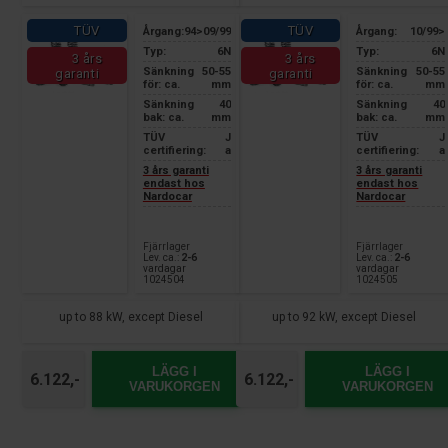
TÜV
TÜV
Årgang:
94>09/99
Årgang:
10/99>
Typ:
6N
Typ:
6N
3 års
3 års
Sänkning
50-55
Sänkning
50-55
garanti
garanti
för: ca.
mm
för: ca.
mm
Sänkning
40
Sänkning
40
bak: ca.
mm
bak: ca.
mm
TÜV
J
TÜV
J
certifiering:
a
certifiering:
a
3 års garanti
3 års garanti
endast hos
endast hos
Nardocar
Nardocar
Fjärrlager
Fjärrlager
Lev. ca.:
2-6
Lev. ca.:
2-6
vardagar
vardagar
1024504
1024505
up to 88 kW, except Diesel
up to 92 kW, except Diesel
LÄGG I
LÄGG I
6.122,-
6.122,-
VARUKORGEN
VARUKORGEN