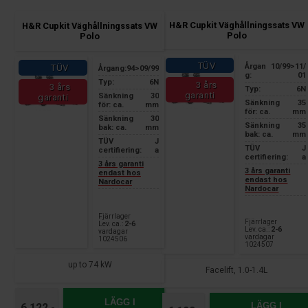
H&R Cupkit Väghållningssats VW
H&R Cupkit Väghållningssats VW
Polo
Polo
TÜV
Årgan
10/99>11/
TÜV
Årgang:
94>09/99
g:
01
Typ:
6N
3 års
3 års
Typ:
6N
garanti
Sänkning
30
garanti
Sänkning
35
för: ca.
mm
för: ca.
mm
Sänkning
30
Sänkning
35
bak: ca.
mm
bak: ca.
mm
TÜV
J
TÜV
J
certifiering:
a
certifiering:
a
3 års garanti
3 års garanti
endast hos
endast hos
Nardocar
Nardocar
Fjärrlager
Fjärrlager
Lev. ca.:
2-6
Lev. ca.:
2-6
vardagar
vardagar
1024506
1024507
up to 74 kW
Facelift, 1.0-1.4L
LÄGG I
LÄGG I
6.122,-