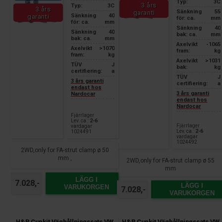
Typ:
3C
3 års
Typ:
3C
3 års
Sänkning
55
garanti
Sänkning
40
garanti
för: ca.
mm
för: ca.
mm
Sänkning
40
Sänkning
40
bak: ca.
mm
bak: ca.
mm
Axelvikt
-1065
Axelvikt
>1070
fram:
kg
fram:
kg
Axelvikt
>1031
TÜV
J
bak:
kg
certifiering:
a
TÜV
J
3 års garanti
certifiering:
a
endast hos
3 års garanti
Nardocar
endast hos
Nardocar
Fjärrlager
Lev. ca.:
2-6
Fjärrlager
vardagar
Lev. ca.:
2-6
1024491
vardagar
1024492
2WD,only for FA-strut clamp ø 50
mm ,
2WD,only for FA-strut clamp ø 55
mm
LÄGG I
7.028,-
LÄGG I
VARUKORGEN
7.028,-
VARUKORGEN
H&R Cupkit Väghållningssats VW
H&R Cupkit Väghållningssats VW