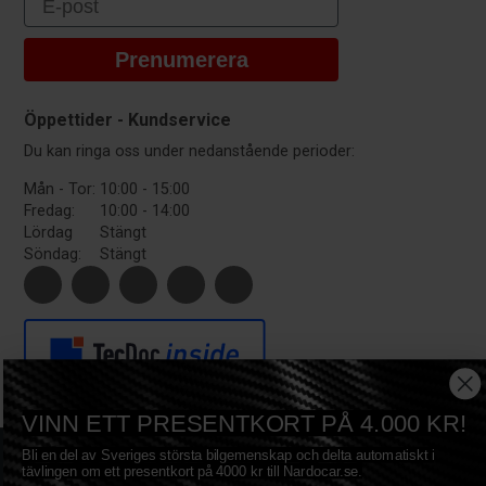
Prenumerera
Öppettider - Kundservice
Du kan ringa oss under nedanstående perioder:
Mån - Tor:
10:00 - 15:00
Fredag:
10:00 - 14:00
Lördag
Stängt
Söndag:
Stängt
VINN ETT PRESENTKORT PÅ 4.000 KR!
Copyright © 2017 Nardocar ApS - All Rights Reserved
Bli en del av Sveriges största bilgemenskap och delta automatiskt i
Privacy
|
Terms
|
Sitemap
|
Cookies
|
tävlingen om ett presentkort på 4000 kr till Nardocar.se.
Nardocar - Fjordbakken 37 - 4700 Næstved - Danmark