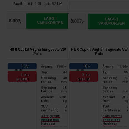
Facelift, from 1.5L, up to 92 kW
LÄGG I
LÄGG I
8.007,-
8.007,-
VARUKORGEN
VARUKORGEN
H&R Cupkit Väghållningssats VW
H&R Cupkit Väghållningssats VW
Polo
Polo
TÜV
TÜV
Årgang:
11/01>
Årgang:
11/01>
Typ:
9N
Typ:
9N
3 års
3 års
Sänkning
40
Sänkning
35
garanti
garanti
för: ca.
mm
för: ca.
mm
Sänkning
35
Sänkning
-
bak: ca.
mm
bak: ca.
mm
Axelvikt
>881
Axelvikt
-830
fram:
kg
fram:
kg
TÜV
J
TÜV
J
certifiering:
a
certifiering:
a
3 års garanti
3 års garanti
endast hos
endast hos
Nardocar
Nardocar