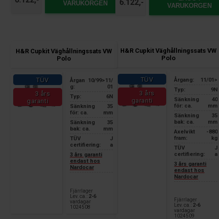
6.122,-
VARUKORGEN
VARUKORGEN
H&R Cupkit Väghållningssats VW
H&R Cupkit Väghållningssats VW
Polo
Polo
TÜV
TÜV
Årgang:
11/01>
Årgan
10/99>11/
g:
01
Typ:
9N
3 års
3 års
Typ:
6N
Sänkning
40
garanti
garanti
för: ca.
mm
Sänkning
35
för: ca.
mm
Sänkning
35
bak: ca.
mm
Sänkning
35
bak: ca.
mm
Axelvikt
-880
fram:
kg
TÜV
J
certifiering:
a
TÜV
J
certifiering:
a
3 års garanti
endast hos
3 års garanti
Nardocar
endast hos
Nardocar
Fjärrlager
Lev. ca.:
2-6
Fjärrlager
vardagar
Lev. ca.:
2-6
1024508
vardagar
1024509