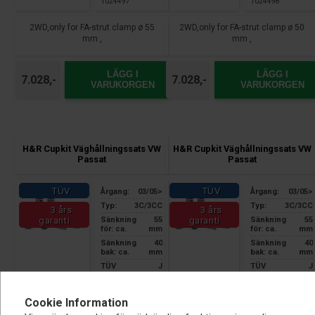
1024497
1024498
2WD,only for FA-strut clamp ø 55
2WD,only for FA-strut clamp ø 50
mm ,
mm ,
LÄGG I
LÄGG I
7.028,-
7.028,-
VARUKORGEN
VARUKORGEN
H&R Cupkit Väghållningssats VW
H&R Cupkit Väghållningssats VW
Passat
Passat
TÜV
TÜV
Årgang:
03/05>
Årgang:
03/05>
Typ:
3C/3CC
Typ:
3C/3CC
3 års
3 års
Sänkning
55
Sänkning
55
garanti
garanti
för: ca.
mm
för: ca.
mm
Sänkning
40
Sänkning
40
bak: ca.
mm
bak: ca.
mm
TÜV
J
TÜV
J
certifiering:
a
certifiering:
a
3 års garanti
3 års garanti
endast hos
endast hos
Cookie Information
Nardocar
Nardocar