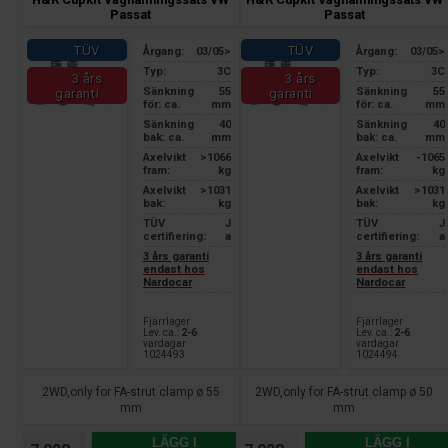
Passat
Passat
TÜV
TÜV
Årgang:
03/05>
Årgang:
03/05>
Typ:
3C
Typ:
3C
3 års
3 års
Sänkning
55
Sänkning
55
garanti
garanti
för: ca.
mm
för: ca.
mm
Sänkning
40
Sänkning
40
bak: ca.
mm
bak: ca.
mm
Axelvikt
>1066
Axelvikt
-1065
fram:
kg
fram:
kg
Axelvikt
>1031
Axelvikt
>1031
bak:
kg
bak:
kg
TÜV
J
TÜV
J
certifiering:
a
certifiering:
a
3 års garanti
3 års garanti
endast hos
endast hos
Nardocar
Nardocar
Fjärrlager
Fjärrlager
Lev. ca.:
2-6
Lev. ca.:
2-6
vardagar
vardagar
1024493
1024494
2WD,only for FA-strut clamp ø 55
2WD,only for FA-strut clamp ø 50
mm
mm
LÄGG I
LÄGG I