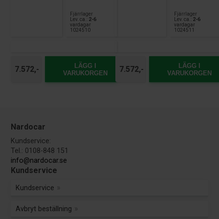
Fjärrlager
Fjärrlager
Lev. ca.:
2-6
Lev. ca.:
2-6
vardagar
vardagar
1024510
1024511
LÄGG I
LÄGG I
7.572,-
7.572,-
VARUKORGEN
VARUKORGEN
Nardocar
Kundservice:
Tel.: 0108-848 151
info@nardocar.se
Kundservice
Kundservice
Avbryt beställning