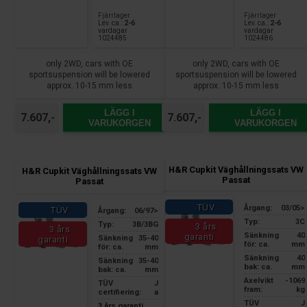
Fjärrlager
Fjärrlager
Lev. ca.:
2-6
Lev. ca.:
2-6
vardagar
vardagar
1024485
1024486
only 2WD, cars with OE
only 2WD, cars with OE
sportsuspension will be lowered
sportsuspension will be lowered
approx. 10-15 mm less
approx. 10-15 mm less
LÄGG I
LÄGG I
7.607,-
7.607,-
VARUKORGEN
VARUKORGEN
H&R Cupkit Väghållningssats VW
H&R Cupkit Väghållningssats VW
Passat
Passat
TÜV
Årgang:
03/05>
TÜV
Årgang:
06/97>
Typ:
3C
Typ:
3B/3BG
3 års
3 års
Sänkning
40
garanti
Sänkning
35-40
garanti
för: ca.
mm
för: ca.
mm
Sänkning
40
Sänkning
35-40
bak: ca.
mm
bak: ca.
mm
Axelvikt
-1069
TÜV
J
fram:
kg
certifiering:
a
TÜV
J
3 års garanti