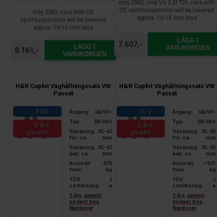
only 2WD, only V6 2,5l TDI, cars with
OE sportsuspension will be lowered
only 2WD, cars with OE
approx. 10-15 mm less
sportsuspension will be lowered
approx. 10-15 mm less
LÄGG I
7.607,-
LÄGG I
VARUKORGEN
8.161,-
VARUKORGEN
H&R Cupkit Väghållningssats VW
H&R Cupkit Väghållningssats VW
Passat
Passat
TÜV
TÜV
Årgang:
06/97>
Årgang:
06/97>
Typ:
3B/3BG
Typ:
3B/3BG
3 års
3 års
Sänkning
35-40
Sänkning
35-40
garanti
garanti
för: ca.
mm
för: ca.
mm
Sänkning
35-40
Sänkning
35-40
bak: ca.
mm
bak: ca.
mm
Axelvikt
-970
Axelvikt
>971
fram:
kg
fram:
kg
TÜV
J
TÜV
J
certifiering:
a
certifiering:
a
3 års garanti
3 års garanti
endast hos
endast hos
Nardocar
Nardocar