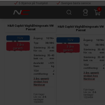
5 Stjärnor på Trustpilot
Sveriges bästa service
0
H&R Cupkit Väghållningssats VW
H&R Cupkit Väghållningssats VW
Passat
Passat
TÜV
Årgang:
10/96>
TÜV
Årgang:
10/96>
Typ:
3B/3BG
3 års
Typ:
3B/3BG
3 års
Sänkning
35-40
garanti
Sänkning
35-40
garanti
för: ca.
mm
för: ca.
mm
Sänkning
35-40
Sänkning
35-40
bak: ca.
mm
bak: ca.
mm
Axelvikt
>971
TÜV
J
fram:
kg
certifiering:
a
TÜV
J
3 års garanti
certifiering:
a
endast hos
3 års garanti
Nardocar
endast hos
Nardocar
Fjärrlager
Lev. ca.:
2-6
Fjärrlager
vardagar
Lev. ca.:
2-6
1024484
vardagar
1024483