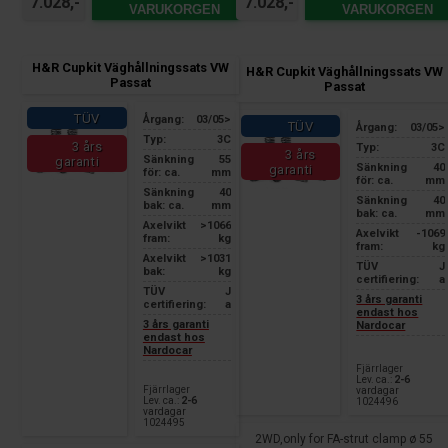
7.028,-
7.028,-
VARUKORGEN
VARUKORGEN
H&R Cupkit Väghållningssats VW
H&R Cupkit Väghållningssats VW
Passat
Passat
TÜV
Årgang:
03/05>
TÜV
Årgang:
03/05>
Typ:
3C
3 års
Typ:
3C
3 års
Sänkning
55
garanti
Sänkning
40
garanti
för: ca.
mm
för: ca.
mm
Sänkning
40
Sänkning
40
bak: ca.
mm
bak: ca.
mm
Axelvikt
>1066
Axelvikt
-1069
fram:
kg
fram:
kg
Axelvikt
>1031
TÜV
J
bak:
kg
certifiering:
a
TÜV
J
3 års garanti
certifiering:
a
endast hos
3 års garanti
Nardocar
endast hos
Nardocar
Fjärrlager
Lev. ca.:
2-6
Fjärrlager
vardagar
Lev. ca.:
2-6
1024496
vardagar
1024495
2WD,only for FA-strut clamp ø 55