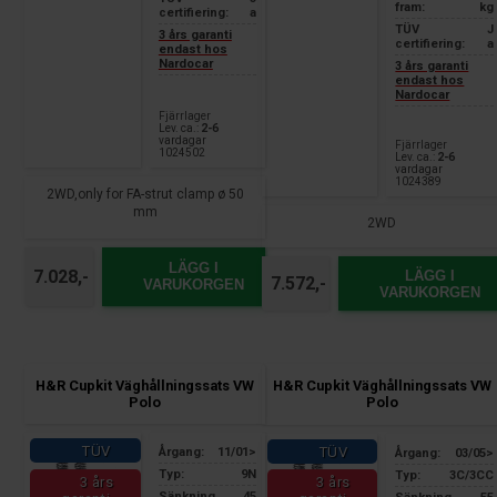
fram:
kg
certifiering:
a
TÜV
J
3 års garanti
certifiering:
a
endast hos
Nardocar
3 års garanti
endast hos
Nardocar
Fjärrlager
Lev. ca.:
2-6
vardagar
Fjärrlager
1024502
Lev. ca.:
2-6
vardagar
1024389
2WD,only for FA-strut clamp ø 50
mm
2WD
LÄGG I
7.028,-
LÄGG I
7.572,-
VARUKORGEN
VARUKORGEN
H&R Cupkit Väghållningssats VW
H&R Cupkit Väghållningssats VW
Polo
Polo
TÜV
TÜV
Årgang:
11/01>
Årgang:
03/05>
Typ:
9N
Typ:
3C/3CC
3 års
3 års
Sänkning
45